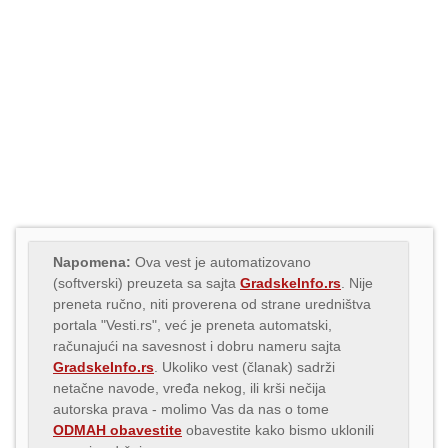
Napomena:
Ova vest je automatizovano
(softverski) preuzeta sa sajta
GradskeInfo.rs
. Nije
preneta ručno, niti proverena od strane uredništva
portala "Vesti.rs", već je preneta automatski,
računajući na savesnost i dobru nameru sajta
GradskeInfo.rs
. Ukoliko vest (članak) sadrži
netačne navode, vređa nekog, ili krši nečija
autorska prava - molimo Vas da nas o tome
ODMAH obavestite
obavestite kako bismo uklonili