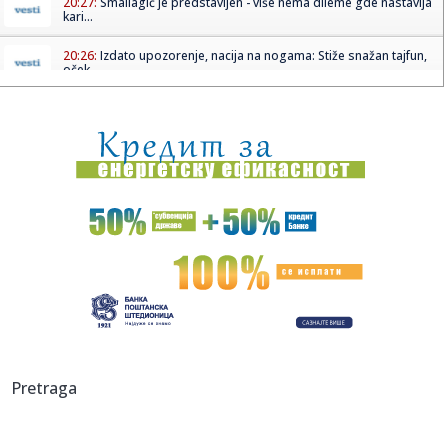
20:27:
Smailagić je predstavljen - više nema dileme gde nastavlja
kari...
20:26:
Izdato upozorenje, nacija na nogama: Stiže snažan tajfun,
oček...
20:22:
Rusi žestoko napali; Sve gori – na udaru i Nemci
FOTO/VIDEO
20:21:
Stoner o Banjaji: "Žao mi je"
20:21:
SRBIN UTIŠAO SOLUN: Za ovo mu je bilo potrebno samo
16 sekundi!
20:20:
Izbor novog visokog predstavnika u BiH posle oktobarskih
opštih ...
20:14:
Brza pruga između Beograda i Budimpešte najavljena za
jesen
20:12:
Mala Cana živi u Deliblatskoj peščari gde kulja požar!
Pretraga
"Samo ...
20:08:
(UŽIVO) Borac - Vitebsk: Banjalučani nastavljaju trku za
Evropo...