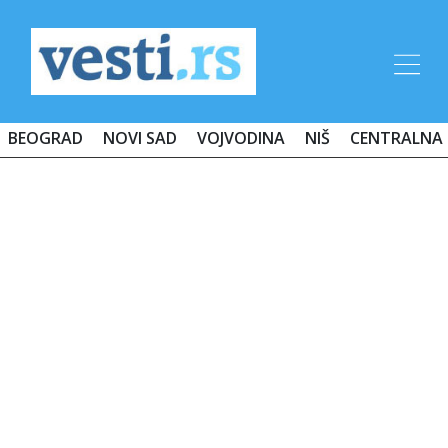
BEOGRAD
NOVI SAD
VOJVODINA
NIŠ
CENTRALNA 