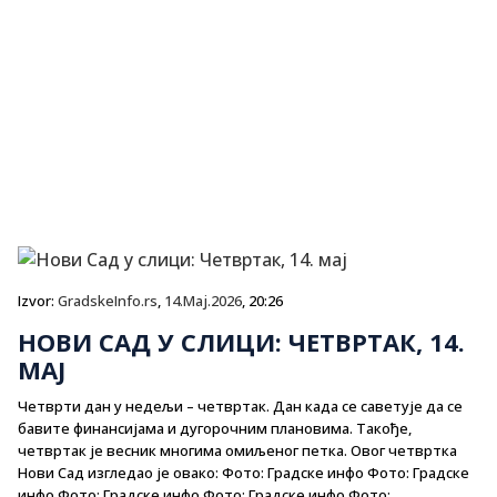
Izvor:
GradskeInfo.rs
,
14.Maj.2026
, 20:26
НОВИ САД У СЛИЦИ: ЧЕТВРТАК, 14.
МАЈ
Четврти дан у недељи – четвртак. Дан када се саветује да се
бавите финансијама и дугорочним плановима. Такође,
четвртак је весник многима омиљеног петка. Овог четвртка
Нови Сад изгледао је овако: Фото: Градске инфо Фото: Градске
инфо Фото: Градске инфо Фото: Градске инфо Фото: