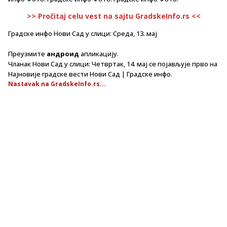
>> Pročitaj celu vest na sajtu GradskeInfo.rs <<
Градске инфо Нови Сад у слици: Среда, 13. мај
Преузмите
андроид
апликацију.
Чланак Нови Сад у слици: Четвртак, 14. мај се појављује прво на
Најновије градске вести Нови Сад | Градске инфо.
Nastavak na GradskeInfo.rs...