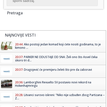
sporni sadržaj.
Pretraga
NAJNOVIJE VESTI
20:44:
Ako postoji jedan komad koji ćete nositi godinama, to je
kimono ...
20:37:
PARKER NE ODUSTAJE OD SNA: Želi ono što Asvel čeka
skoro tri d...
20:37:
Dragojević će premijeru želeti što pre da zaboravi
20:36:
Lamborghini Revuelto SV postavio novi rekord na
Hokenhajmringu
20:28:
Litvanci surovo iskreni: "Niko nije uzbuđen zbog Partizana –
Z...