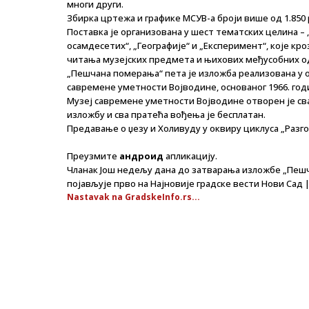
многи други.
Збирка цртежа и графике МСУВ-а броји више од 1.850
Поставка је организована у шест тематских целина – 
осамдесетих“, „Географије“ и „Експеримент“, које к
читања музејских предмета и њихових међусобних о
„Пешчана померања“ пета је изложба реализована у 
савремене уметности Војводине, основаног 1966. год
Музеј савремене уметности Војводине отворен је свак
изложбу и сва пратећа вођења је бесплатан.
Предавање о џезу и Холивуду у оквиру циклуса „Разг
Преузмите
андроид
апликацију.
Чланак Још недељу дана до затварања изложбе „Пеш
појављује прво на Најновије градске вести Нови Сад |
Nastavak na GradskeInfo.rs...