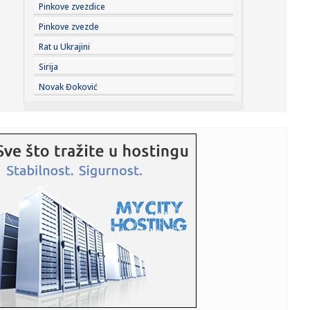
08:53:
Ako je ovo tačno, jezivo je; Vojnici su pokusni kunići
Pinkove zvezdice
Amerikan...
Pinkove zvezde
08:50:
OSMOSMERKA: Elegantni ljudi
Rat u Ukrajini
Sirija
08:49:
Svetska banka: AI može da ubrza rast zemalja u razvoju za
Novak Đoković
ceo ve...
08:47:
Prvi put snimljeni misteriozni vrtlozi na Suncu: Otkriće bi
mogl...
08:46:
Nije samo nafta: Biloška pretnja svetu zbog blokade
Ormuskog mor...
08:44:
Denver uzeo Partizanu igrača i napravio problem – Votson
napu...
08:44:
Ivana Španović: "Želim još jednu medalju"
08:42:
Diplomatski rat u komšiluku: Brazil uzvratio Argentini
drastičn...
08:36:
Jokić dobio još jednog saigrača