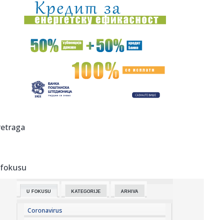
09:00:
Pokradena Emina Jahović: Ostala bez 50.000 evra! Pevačica
očaj...
08:59:
Без воде део Лимана 3
08:59:
Apatin: Ede Višinka novi sportski direktor „Mladosti“ iz
Apa...
08:59:
Ćuta udario na studente blokadere uživo na N1: "Ne
sklanjam se ...
08:56:
Sombor: Osam medalja za kajakaše „Sombora“
retraga
08:55:
LEJKERSI ŽELE NEKADAŠNJEG DONČIĆEVOG SAIGRAČA: Pi-
Džej Va...
 fokusu
08:54:
Eksplozija usred noći na Zvezdari! Bomba bačena na
terasu mladi...
U FOKUSU
KATEGORIJE
ARHIVA
08:53:
Šokantan potez Vinisijusa usred pregovora sa Realom!
Coronavirus