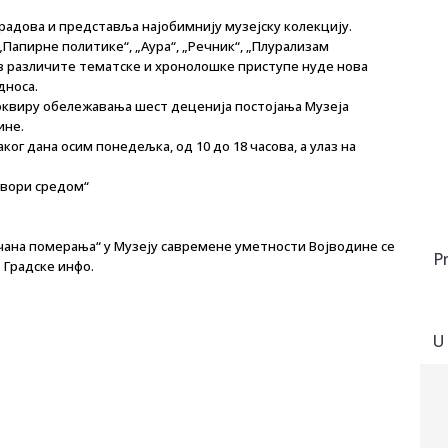
 радова и представља најобимнију музејску колекцију.
„Папирне политике“, „Аура“, „Речник“, „Плурализам
роз различите тематске и хронолошке приступе нуде нова
дноса.
оквиру обележавања шест деценија постојања Музеја
ине.
ог дана осим понедељка, од 10 до 18 часова, а улаз на
овори средом“
чана померања“ у Музеју савремене уметности Војводине се
P
 Градске инфо.
U