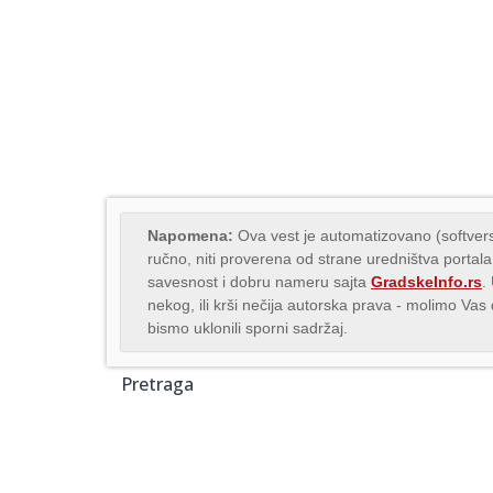
Napomena:
Ova vest je automatizovano (softvers
ručno, niti proverena od strane uredništva portala
savesnost i dobru nameru sajta
GradskeInfo.rs
.
nekog, ili krši nečija autorska prava - molimo Va
bismo uklonili sporni sadržaj.
Pretraga