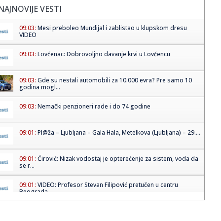
NAJNOVIJE VESTI
09:03:
Mesi preboleo Mundijal i zablistao u klupskom dresu
VIDEO
09:03:
Lovćenac: Dobrovoljno davanje krvi u Lovćencu
09:03:
Gde su nestali automobili za 10.000 evra? Pre samo 10
godina mogl...
09:03:
Nemački penzioneri rade i do 74 godine
09:01:
Pl@ža – Ljubljana – Gala Hala, Metelkova (Ljubljana) – 29....
09:01:
Ćirović: Nizak vodostaj je opterećenje za sistem, voda da
se r...
09:01:
VIDEO: Profesor Stevan Filipović pretučen u centru
Beograda
09:00:
Француска царина запленила више од ...