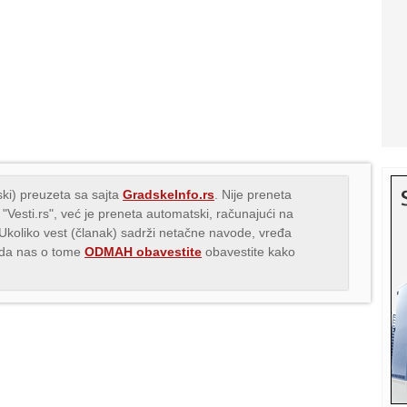
ki) preuzeta sa sajta
GradskeInfo.rs
. Nije preneta
 "Vesti.rs", već je preneta automatski, računajući na
 Ukoliko vest (članak) sadrži netačne navode, vređa
s da nas o tome
ODMAH obavestite
obavestite kako