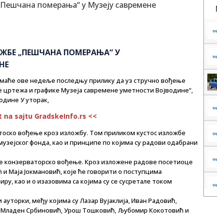
ЖБЕ „ПЕШЧАНА ПОМЕРАЊА“ У
НЕ
маће ове недеље последњу прилику да уз стручно вођење
 цртежа и графике Музеја савремене уметности Војводине“,
водине У уторак,
t na sajtu GradskeInfo.rs <<
устоско вођење кроз изложбу. Том приликом кустос изложбе
узејског фонда, као и принципе по којима су радови одабрани
аму је конзерваторско вођење. Кроз изложене радове посетиоце
и Маја Јокмановић, које ће говорити о поступцима
ру, као и о изазовима са којима су се сусретале током
 ауторки, међу којима су Лазар Вујаклија, Иван Радовић,
, Младен Србиновић, Урош Тошковић, Љубомир Кокотовић и