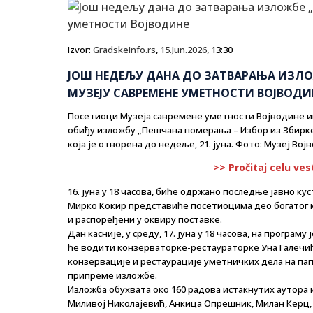
Izvor:
GradskeInfo.rs
,
15.Jun.2026
, 13:30
ЈОШ НЕДЕЉУ ДАНА ДО ЗАТВАРАЊА ИЗЛО
МУЗЕЈУ САВРЕМЕНЕ УМЕТНОСТИ ВОЈВОДИ
Посетиоци Музеја савремене уметности Војводине и
обиђу изложбу „Пешчана померања – Избор из Збирке
која је отворена до недеље, 21. јуна. Фото: Музеј Вој
>> Pročitaj celu ves
16. јуна у 18 часова, биће одржано последње јавно к
Мирко Кокир представиће посетиоцима део богатог м
и распоређени у оквиру поставке.
Дан касније, у среду, 17. јуна у 18 часова, на прогр
ће водити конзерваторке-рестаураторке Уна Галечић 
конзервације и рестаурације уметничких дела на папи
припреме изложбе.
Изложба обухвата око 160 радова истакнутих аутора и
Миливој Николајевић, Анкица Опрешник, Милан Керц