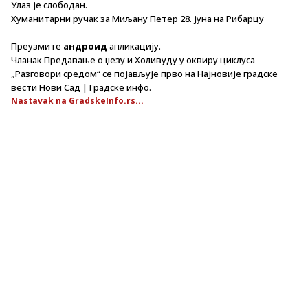
Улаз је слободан.
Хуманитарни ручак за Миљану Петер 28. јуна на Рибарцу
Преузмите
андроид
апликацију.
Чланак Предавање о џезу и Холивуду у оквиру циклуса
„Разговори средом“ се појављује прво на Најновије градске
вести Нови Сад | Градске инфо.
Nastavak na GradskeInfo.rs...