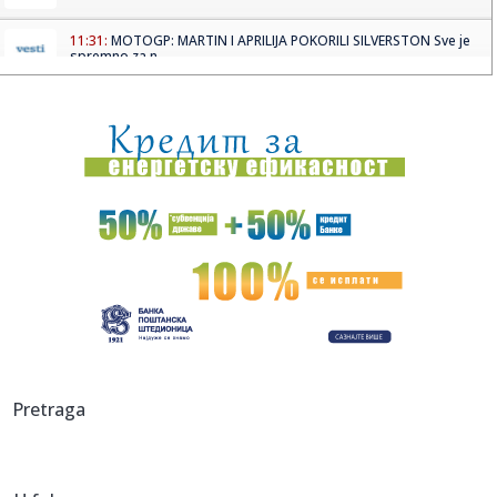
11:31:
MOTOGP: MARTIN I APRILIJA POKORILI SILVERSTON Sve je
spremno za n...
11:27:
Bleki dobija saigrača iz Monaka
11:23:
VIDEO: Hiljade kvadratnih kilometara šuma u Ukrajini
prekrivene ...
11:21:
O ovom srpskom spektaklu priča planeta: Dejan Petrović
zapalio ...
11:18:
Bruceloza goveda kod Bujanovca
11:17:
Priština u političkom haosu: Kurti traži dogovor, opozicija
ga...
11:13:
Srbija dobija novu gasnu rutu: Stručnjaci otkrivaju detalj
Pretraga
koji ...
11:12:
VIDEO: Svaka glava dvoglavog gekona jede zasebno, a
svaka ima i i...