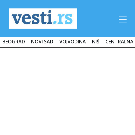
BEOGRAD
NOVI SAD
VOJVODINA
NIŠ
CENTRALNA 