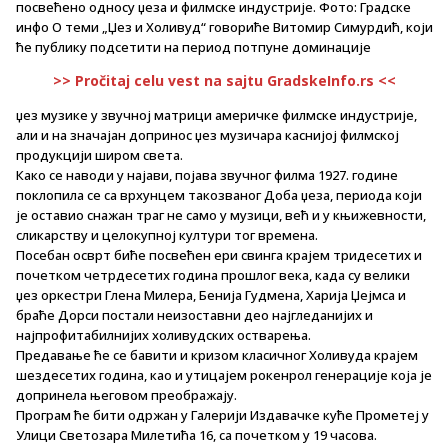
посвећено односу џеза и филмске индустрије. Фото: Градске
инфо О теми „Џез и Холивуд“ говориће Витомир Симурдић, који
ће публику подсетити на период потпуне доминације
>> Pročitaj celu vest na sajtu GradskeInfo.rs <<
џез музике у звучној матрици америчке филмске индустрије,
али и на значајан допринос џез музичара каснијој филмској
продукцији широм света.
Како се наводи у најави, појава звучног филма 1927. године
поклопила се са врхунцем такозваног Доба џеза, периода који
је оставио снажан траг не само у музици, већ и у књижевности,
сликарству и целокупној култури тог времена.
Посебан осврт биће посвећен ери свинга крајем тридесетих и
почетком четрдесетих година прошлог века, када су велики
џез оркестри Глена Милера, Бенија Гудмена, Харија Џејмса и
браће Дорси постали неизоставни део најгледанијих и
најпрофитабилнијих холивудских остварења.
Предавање ће се бавити и кризом класичног Холивуда крајем
шездесетих година, као и утицајем рокенрол генерације која је
допринела његовом преображају.
Програм ће бити одржан у Галерији Издавачке куће Прометеј у
Улици Светозара Милетића 16, са почетком у 19 часова.