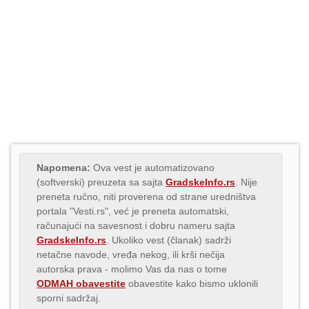
Napomena:
Ova vest je automatizovano
(softverski) preuzeta sa sajta
GradskeInfo.rs
. Nije
preneta ručno, niti proverena od strane uredništva
portala "Vesti.rs", već je preneta automatski,
računajući na savesnost i dobru nameru sajta
GradskeInfo.rs
. Ukoliko vest (članak) sadrži
netačne navode, vređa nekog, ili krši nečija
autorska prava - molimo Vas da nas o tome
ODMAH obavestite
obavestite kako bismo uklonili
sporni sadržaj.