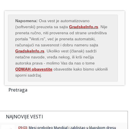
Napomena:
Ova vest je automatizovano
(softverski) preuzeta sa sajta
GradskeInfo.rs
. Nije
preneta ručno, niti proverena od strane uredništva
portala "Vesti.rs", već je preneta automatski,
računajući na savesnost i dobru nameru sajta
GradskeInfo.rs
. Ukoliko vest (članak) sadrži
netačne navode, vređa nekog, ili krši nečija
autorska prava - molimo Vas da nas o tome
ODMAH obavestite
obavestite kako bismo uklonili
sporni sadržaj.
Pretraga
NAJNOVIJE VESTI
09:03:
Mesi preboleo Mundijal i zablistao u klupskom dresu