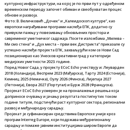
културној инфраструктури, на којој је по први пут у одређеном
временском периоду започет обиман и свеобухватан процес
обнове и развоја.
Фото: В. Величковић „Дочек” и „Калеидоскоп културе”, као
европски награђивани програми наслеђа ЕПК, додатно су
привукли пажњу у повезивању обновљених простора и
савременог уметничког садржаја. Посете изложбама „Милева –
Ми смо стена” и „Дух места – први век Дистрикта” приказале су
успешно наслеђе пројекта ЕПК, захваљујући ком се Нови Сад
позиционирао као Унесков креативни град у категорији
медијских уметности 2023. године.
Поред Новог Сада, у пројекту ECoC Echo учествују и: Леуварден
2018 (Холандија), Веспрем 2023 (Мађарска), Тарту 2024 (Естонија),
Кемниц 2025 (Немачка), Оулу 2026 (Финска), Лијепаја 2027
(Летонија), Евора 2027 (Португал) и Бурж 2028 (Француска).
Пројекат ECoC Echo усмерен је на проналажење решења која
доприносе очувању и јачању резултата постигнутих током
године титуле, подстичући раст културног сектора, регионални
развој и међународну сарадњу.
Пројекат је суфинансиран средствима Европске уније кроз
програм Interreg Europe, који подржава међурегионалну
сарадњу и помаже јавним институцијама широм Европе да