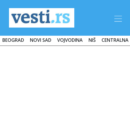
BEOGRAD
NOVI SAD
VOJVODINA
NIŠ
CENTRALNA 