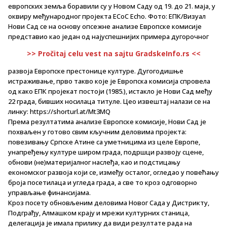
европских земља боравили су у Новом Саду од 19. до 21. маја, у
оквиру међународног пројекта ECoC Echo. Фото: ЕПК/Визуал
Нови Сад се на основу опсежне анализе Европске комисије
представио као један од најуспешнијих примера дугорочног
>> Pročitaj celu vest na sajtu GradskeInfo.rs <<
развоја Европске престонице културе. Дугогодишње
истраживање, прво такво које је Европска комисија спровела
од како ЕПК пројекат постоји (1985.), истакло је Нови Сад међу
22 града, бивших носилаца титуле. Цео извештај налази се на
линку: https://shorturl.at/Mt3MQ
Према резултатима анализе Европске комисије, Нови Сад је
похваљен у готово свим кључним деловима пројекта:
повезивању Српске Атине са уметницима из целе Европе,
унапређењу културе широм града, подршци развоју сцене,
обнови (не)материјалног наслеђа, као и подстицању
економског развоја који се, између осталог, огледао у повећању
броја посетилаца и угледа града, а све то кроз одговорно
управљање финансијама.
Кроз посету обновљеним деловима Новог Сада у Дистрикту,
Подграђу, Алмашком крају и мрежи културних станица,
делегација је имала прилику да види резултате рада на