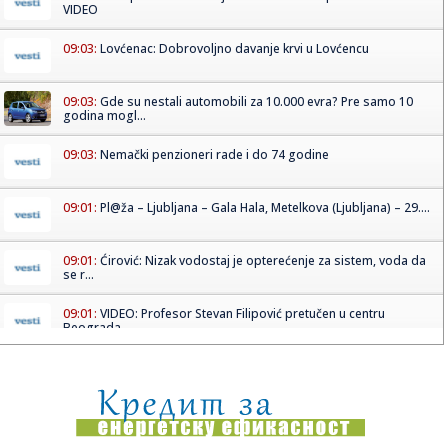
VIDEO
09:03:
Lovćenac: Dobrovoljno davanje krvi u Lovćencu
09:03:
Gde su nestali automobili za 10.000 evra? Pre samo 10
godina mogl...
09:03:
Nemački penzioneri rade i do 74 godine
09:01:
Pl@ža – Ljubljana – Gala Hala, Metelkova (Ljubljana) – 29....
09:01:
Ćirović: Nizak vodostaj je opterećenje za sistem, voda da
se r...
09:01:
VIDEO: Profesor Stevan Filipović pretučen u centru
Beograda
09:00:
Француска царина запленила више од ...
09:00:
Pokradena Emina Jahović: Ostala bez 50.000 evra! Pevačica
očaj...