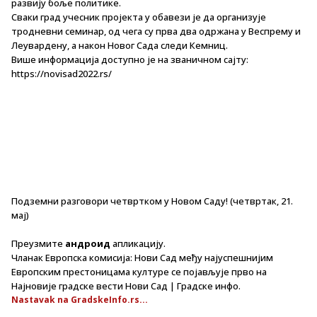
развију боље политике.
Сваки град учесник пројекта у обавези је да организује
тродневни семинар, од чега су прва два одржана у Веспрему и
Леувардену, а након Новог Сада следи Кемниц.
Више информација доступно је на званичном сајту:
https://novisad2022.rs/
Подземни разговори четвртком у Новом Саду! (четвртак, 21.
мај)
Преузмите
андроид
апликацију.
Чланак Европска комисија: Нови Сад међу најуспешнијим
Европским престоницама културе се појављује прво на
Најновије градске вести Нови Сад | Градске инфо.
Nastavak na GradskeInfo.rs...