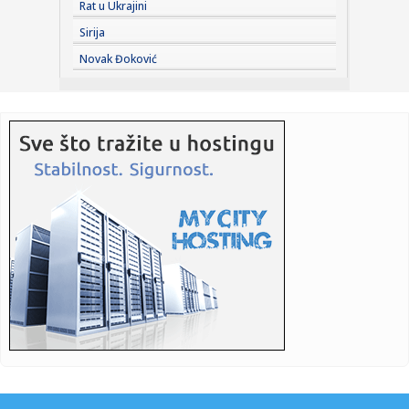
08:50:
OSMOSMERKA: Elegantni ljudi
Rat u Ukrajini
Sirija
08:49:
Svetska banka: AI može da ubrza rast zemalja u razvoju za
Novak Đoković
ceo ve...
08:47:
Prvi put snimljeni misteriozni vrtlozi na Suncu: Otkriće bi
mogl...
08:46:
Nije samo nafta: Biloška pretnja svetu zbog blokade
Ormuskog mor...
08:44:
Denver uzeo Partizanu igrača i napravio problem – Votson
napu...
08:44:
Ivana Španović: "Želim još jednu medalju"
08:42:
Diplomatski rat u komšiluku: Brazil uzvratio Argentini
drastičn...
08:36:
Jokić dobio još jednog saigrača
08:36:
Posle skoro 30 godina počinje suđenje za ubistvo Tupaka
Šakura...