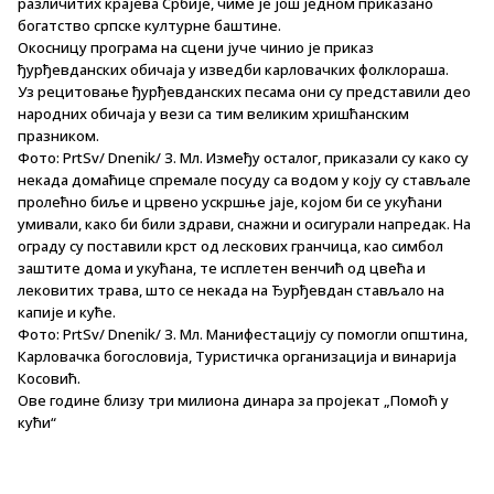
различитих крајева Србије, чиме је још једном приказано
богатство српске културне баштине.
Окосницу програма на сцени јуче чинио је приказ
ђурђевданских обичаја у изведби карловачких фолклораша.
Уз рецитовање ђурђевданских песама они су представили део
народних обичаја у вези са тим великим хришћанским
празником.
Фото: PrtSv/ Dnenik/ З. Мл. Између осталог, приказали су како су
некада домаћице спремале посуду са водом у коју су стављале
пролећно биље и црвено ускршње јаје, којом би се укућани
умивали, како би били здрави, снажни и осигурали напредак. На
ограду су поставили крст од лескових гранчица, као симбол
заштите дома и укућана, те исплетен венчић од цвећа и
лековитих трава, што се некада на Ђурђевдан стављало на
капије и куће.
Фото: PrtSv/ Dnenik/ З. Мл. Манифестацију су помогли општина,
Карловачка богословија, Туристичка организација и винарија
Косовић.
Ове године близу три милиона динара за пројекат „Помоћ у
кући“