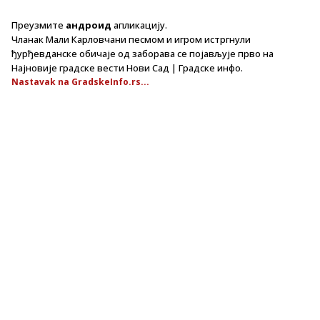
Преузмите
андроид
апликацију.
Чланак Мали Карловчани песмом и игром истргнули
ђурђевданске обичаје од заборава се појављује прво на
Најновије градске вести Нови Сад | Градске инфо.
Nastavak na GradskeInfo.rs...