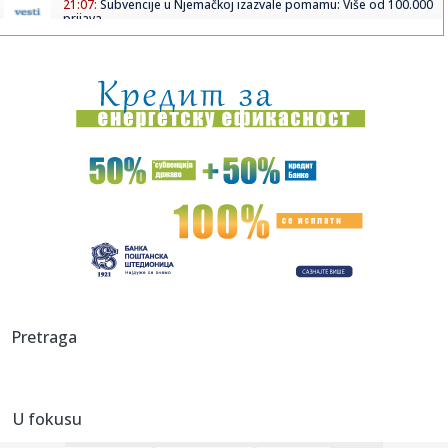
21:07:
Subvencije u Njemačkoj izazvale pomamu: Više od 100.000
prijava...
21:05:
Dolazi nam petak: Najzad blago osveženje, mogući
pljuskovi u No...
21:03:
Evropa priča o Srbinu: Cvetkoviću dovoljno 16 sekundi za
najbr...
21:02:
Fedorov se i dalje nada povratku
21:02:
Zahar otkrio šta bi uradio svakoj ženi: "Samo neka kaže..."
21:01:
Spor u „MTU Maintenance Serbia“ stigao do evropskih
sindikaln...
21:00:
Milioni se daju za “Dane šljive”, dok su voćari u teškom p...
Pretraga
21:00:
Srbiju bi zaštita od klimatskih promena mogla da košta više
od...
U fokusu
21:00:
Evakuacija stanovnika dva naselja zbog požara u
Deliblatskoj pe...