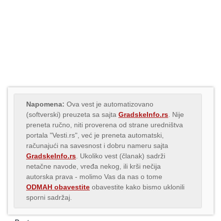
Napomena:
Ova vest je automatizovano
(softverski) preuzeta sa sajta
GradskeInfo.rs
. Nije
preneta ručno, niti proverena od strane uredništva
portala "Vesti.rs", već je preneta automatski,
računajući na savesnost i dobru nameru sajta
GradskeInfo.rs
. Ukoliko vest (članak) sadrži
netačne navode, vređa nekog, ili krši nečija
autorska prava - molimo Vas da nas o tome
ODMAH obavestite
obavestite kako bismo uklonili
sporni sadržaj.