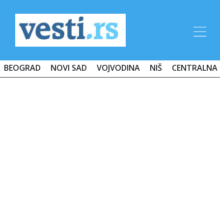
BEOGRAD
NOVI SAD
VOJVODINA
NIŠ
CENTRALNA 