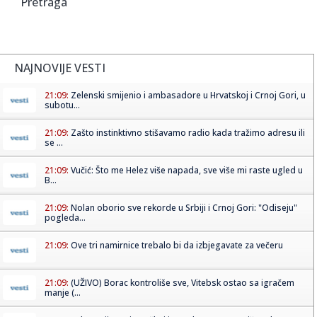
Pretraga
NAJNOVIJE VESTI
21:09:
Zelenski smijenio i ambasadore u Hrvatskoj i Crnoj Gori, u
subotu...
21:09:
Zašto instinktivno stišavamo radio kada tražimo adresu ili
se ...
21:09:
Vučić: Što me Helez više napada, sve više mi raste ugled u
B...
21:09:
Nolan oborio sve rekorde u Srbiji i Crnoj Gori: "Odiseju"
pogleda...
21:09:
Ove tri namirnice trebalo bi da izbjegavate za večeru
21:09:
(UŽIVO) Borac kontroliše sve, Vitebsk ostao sa igračem
manje (...