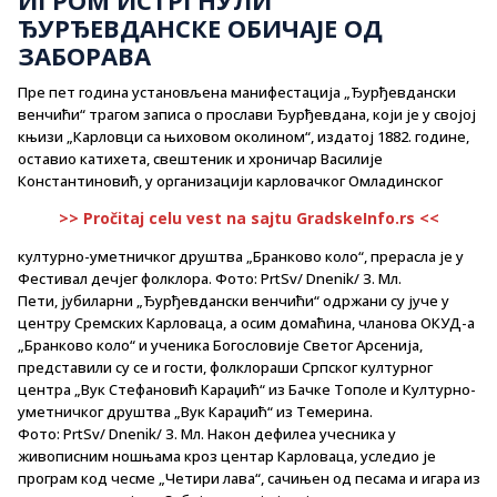
ЂУРЂЕВДАНСКЕ ОБИЧАЈЕ ОД
ЗАБОРАВА
Пре пет година установљена манифестација „Ђурђевдански
венчићи“ трагом записа о прослави Ђурђевдана, који је у својој
књизи „Карловци са њиховом околином“, издатој 1882. године,
оставио катихета, свештеник и хроничар Василије
Константиновић, у организацији карловачког Омладинског
>> Pročitaj celu vest na sajtu GradskeInfo.rs <<
културно-уметничког друштва „Бранково коло“, прерасла је у
Фестивал дечјег фолклора. Фото: PrtSv/ Dnenik/ З. Мл.
Пети, јубиларни „Ђурђевдански венчићи“ одржани су јуче у
центру Сремских Карловаца, а осим домаћина, чланова ОКУД-а
„Бранково коло“ и ученика Богословије Светог Арсенија,
представили су се и гости, фолклораши Српског културног
центра „Вук Стефановић Караџић“ из Бачке Тополе и Културно-
уметничког друштва „Вук Караџић“ из Темерина.
Фото: PrtSv/ Dnenik/ З. Мл. Након дефилеа учесника у
живописним ношњама кроз центар Карловаца, уследио је
програм код чесме „Четири лава“, сачињен од песама и игара из