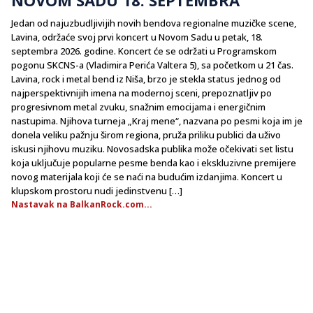
Jedan od najuzbudljivijih novih bendova regionalne muzičke scene,
Lavina, održaće svoj prvi koncert u Novom Sadu u petak, 18.
septembra 2026. godine. Koncert će se održati u Programskom
pogonu SKCNS-a (Vladimira Perića Valtera 5), sa početkom u 21 čas.
Lavina, rock i metal bend iz Niša, brzo je stekla status jednog od
najperspektivnijih imena na modernoj sceni, prepoznatljiv po
progresivnom metal zvuku, snažnim emocijama i energičnim
nastupima. Njihova turneja „Kraj mene“, nazvana po pesmi koja im je
donela veliku pažnju širom regiona, pruža priliku publici da uživo
iskusi njihovu muziku. Novosadska publika može očekivati set listu
koja uključuje popularne pesme benda kao i ekskluzivne premijere
novog materijala koji će se naći na budućim izdanjima. Koncert u
klupskom prostoru nudi jedinstvenu […]
Nastavak na BalkanRock.com...