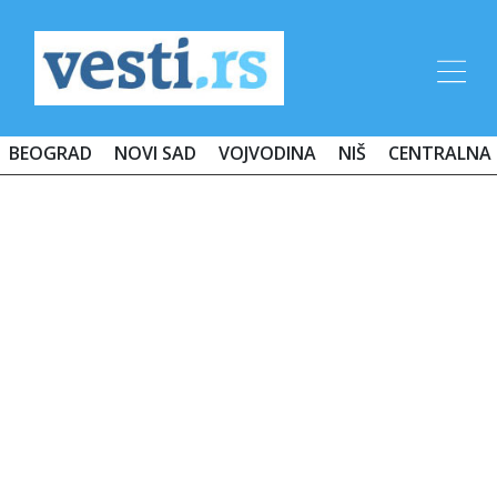
BEOGRAD
NOVI SAD
VOJVODINA
NIŠ
CENTRALNA 