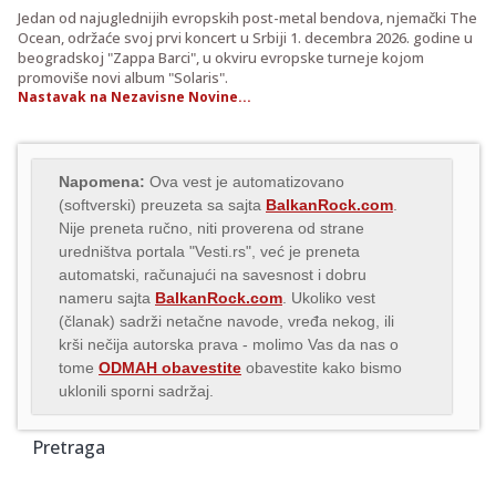
​Jedan od najuglednijih evropskih post-metal bendova, njemački The
Ocean, održaće svoj prvi koncert u Srbiji 1. decembra 2026. godine u
beogradskoj "Zappa Barci", u okviru evropske turneje kojom
promoviše novi album "Solaris".
Nastavak na Nezavisne Novine...
Napomena:
Ova vest je automatizovano
(softverski) preuzeta sa sajta
BalkanRock.com
.
Nije preneta ručno, niti proverena od strane
uredništva portala "Vesti.rs", već je preneta
automatski, računajući na savesnost i dobru
nameru sajta
BalkanRock.com
. Ukoliko vest
(članak) sadrži netačne navode, vređa nekog, ili
krši nečija autorska prava - molimo Vas da nas o
tome
ODMAH obavestite
obavestite kako bismo
uklonili sporni sadržaj.
Pretraga