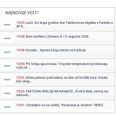
NAJNOVIJE VESTI
10:59:
Lučić: Do kraja godine dva Telekomova objekta u Partešu u
AP K...
10:58:
Bum market u Zemunu 8. i 9. avgusta 2026.
10:58:
Rozetla – lepotica koja miriše na tradiciju
10:56:
PIS Srbija upozorava: Tropske temperature povećavaju
rizik od ...
10:55:
Emina Jahović pokradena za više od 50.000 evra: Ostala
bez skup...
10:54:
PARTIZAN APELUJE NA NAVIJAČE: „Podrži klub, nemoj mu
nanositi...
10:51:
Ostavljeni su na cedilu; "Razaranje je strašno" VIDEO