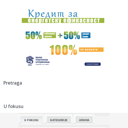
10:51:
Telekom gradi dve nove zgrade na KiM: Lučić otkrio
planove
10:50:
Nemce brine dron sa eksplozivom na aerodromu Lajpcig
10:50:
Izmena trasa gradskih autobusa zbog proslave Svetog
Pantelejmona
10:49:
Svađe u Zvezdama Granda su iscenirane! Miša Mijatović
progovor...
10:49:
Muzej u Čereviću ne radi dve godine nakon renoviranja:
građani...
10:48:
Spektakl na nebu 12. avgusta 2026: Pomračenje Sunca i pik
Pretraga
letnje...
10:48:
Nevenka traži pravdu iz "Oluje": Sina (12) su mi ubili na
trakto...
U fokusu
10:47:
Loša vest za Zvezdu: Ništa od Kampaca!
U FOKUSU
KATEGORIJE
ARHIVA
10:47:
Zoran Milanović provocira Beograd: "'Oluja' je bila