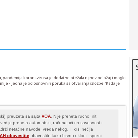
 pandemija koronavirusa je dodatno otežala njihov položaj i moglo
demije - jedna je od osnovnih poruka sa otvaranja izložbe "Kada je
ki) preuzeta sa sajta
VOA
. Nije preneta ručno, niti
 već je preneta automatski, računajući na savesnost i
adrži netačne navode, vređa nekog, ili krši nečija
H obavestite
obavestite kako bismo uklonili sporni