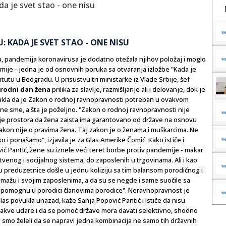
KADA JE SVET STAO - ONE NISU
 pandemija koronavirusa je dodatno otežala njihov položaj i moglo
demije - jedna je od osnovnih poruka sa otvaranja izložbe "Kada je
utu u Beogradu. U prisustvu tri ministarke iz Vlade Srbije, šef
odni dan žena
prilika za slavlje, razmišljanje ali i delovanje, dok je
takla da je Zakon o rodnoj ravnopravnosti potreban u ovakvom
 ne sme, a šta je poželjno. "Zakon o rodnoj ravnopravnosti nije
nje prostora da žena zaista ima garantovano od države na osnovu
j zakon nije o pravima žena. Taj zakon je o ženama i muškarcima. Ne
 i ponašamo", izjavila je za Glas Amerike Čomić. Kako ističe i
ć Pantić, žene su iznele veći teret borbe protiv pandemije - makar
venog i socijalnog sistema, do zaposlenih u trgovinama. Ali i kao
u preduzetnice došle u jednu koliziju sa tim balansom porodičnog i
pomažu i svojim zaposlenima, a da su se negde i same suočile sa
a pomognu u porodici članovima porodice". Neravnopravnost je
as povukla unazad, kaže Sanja Popović Pantić i ističe da nisu
akve udare i da se pomoć države mora davati selektivno, shodno
smo želeli da se napravi jedna kombinacija ne samo tih državnih