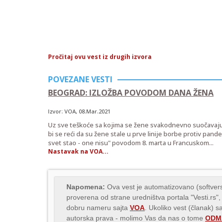
Pročitaj ovu vest iz drugih izvora
POVEZANE VESTI
BEOGRAD: IZLOŽBA POVODOM DANA ŽENA
Izvor:
VOA
, 08.Mar.2021
Uz sve teškoće sa kojima se žene svakodnevno suočavaju,
bi se reći da su žene stale u prve linije borbe protiv pan
svet stao - one nisu" povodom 8. marta u Francuskom...
Nastavak na VOA...
Napomena:
Ova vest je automatizovano (softvers
proverena od strane uredništva portala "Vesti.rs",
dobru nameru sajta
VOA
. Ukoliko vest (članak) s
autorska prava - molimo Vas da nas o tome
ODMA