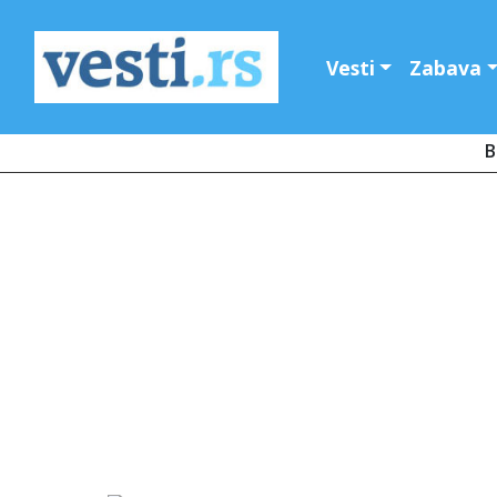
Vesti
Zabava
B