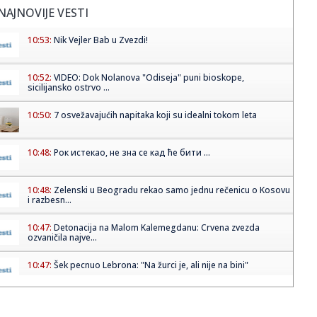
NAJNOVIJE VESTI
10:53:
Nik Vejler Bab u Zvezdi!
10:52:
VIDEO: Dok Nolanova "Odiseja" puni bioskope,
sicilijansko ostrvo ...
10:50:
7 osvežavajućih napitaka koji su idealni tokom leta
10:48:
Рок истекао, не зна се кад ће бити ...
10:48:
Zelenski u Beogradu rekao samo jednu rečenicu o Kosovu
i razbesn...
10:47:
Detonacija na Malom Kalemegdanu: Crvena zvezda
ozvaničila najve...
10:47:
Šek pecnuo Lebrona: "Na žurci je, ali nije na bini"
10:44:
Насукала се једрилица на Наксосу, ...