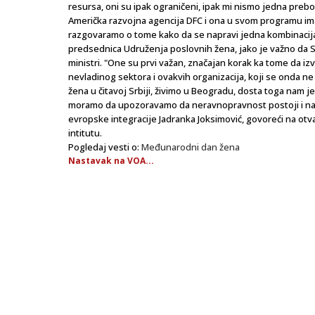
resursa, oni su ipak ograničeni, ipak mi nismo jedna prebog
Američka razvojna agencija DFC i ona u svom programu ima
razgovaramo o tome kako da se napravi jedna kombinacija 
predsednica Udruženja poslovnih žena, jako je važno da Sr
ministri. "One su prvi važan, značajan korak ka tome da izvrši
nevladinog sektora i ovakvih organizacija, koji se onda ne
žena u čitavoj Srbiji, živimo u Beogradu, dosta toga nam 
moramo da upozoravamo da neravnopravnost postoji i na p
evropske integracije Jadranka Joksimović, govoreći na 
intitutu.
Pogledaj vesti o:
Međunarodni dan žena
Nastavak na VOA...