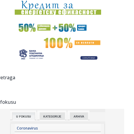
10:45:
Haos u emisiji "Narod pita": Maja brutalno udarila na
Staniju, pa...
10:44:
Nemački novinar ponizio Georgieva: "Drago mi je da
veruješ u sv...
10:40:
Мина Станковић: Увек улазим у трку ...
10:42:
FOTO, VIDEO: Kod Koloseuma otkrivena građevina iz
drugog veka - ...
10:40:
Dačić: Vatrgasci-spasioci danima rade u teškim uslovima,
retraga
neće...
10:38:
Анализирана вода са јавних чесми: ...
 fokusu
10:34:
Дунавски парк је омиљено место за ...
U FOKUSU
KATEGORIJE
ARHIVA
10:34:
Italija mu je suđena: Reprezentativac Srbije ima novi klub
na ...
Coronavirus