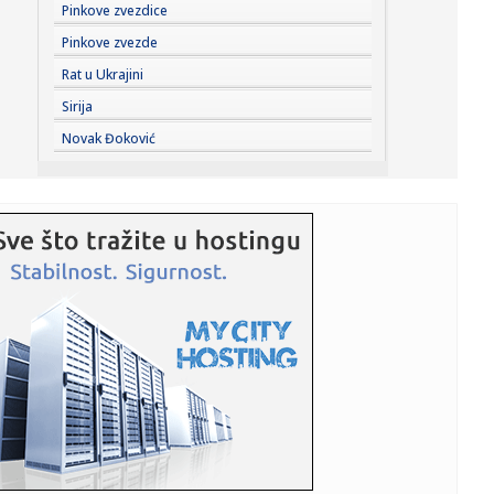
10:34:
Krvavi obračun na Dorćolu: Mladić upucan u stomak,
Pinkove zvezdice
drugovi ga ...
Pinkove zvezde
10:34:
Misteriozni snimak Hamneja zapalio mreže: Pojavio se
Rat u Ukrajini
nakon tvrdn...
Sirija
10:33:
Čelsijevo najveće pojačanje nije igrač
Novak Đoković
10:33:
Izrael prećutno odobrio obnovu Gaze: Radovi počeli
uprkos uslov...
10:31:
Mlečni put možda sadrži čak 170 miliona crnih rupa
10:31:
U Srbiji požari na pet lokacija, najizazovnije u Deliblatskoj
pe...
10:30:
Romantizujemo leto do kraja, a ovi komadi su kao stvoreni
za avgu...
10:27:
Oko 1.500 ljudi posjetilo džez festival na Zelenkovcu
10:26:
'Građanska smrt': Kremlj državljanstvo koristi kao oružje
prot...