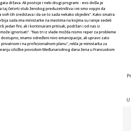
ata država. Ali postoje i neki drugi programi - evo došla je
 taj četvrti stub ženskog preduzetništva i mi smo vopjni da
svih tih sredstava i da se to sada nekako objedini". Kako smatra
bija sada ima ministarke na mestima na kojima su ranije sedeli
 jedan fini, ali i kontinuirani pritisak, podržan i od nas iz
 može ignorisati". "Nas tri iz vlade možda nismo reper za probleme
je dostupno, imamo određeni nivo emancipacije, ali upravo zato
rivatnom i na profesionalnom planu", rekla je ministarka za
otvaranju izložbe povodom Međunarodnog dana žena u Francuskom
P
U