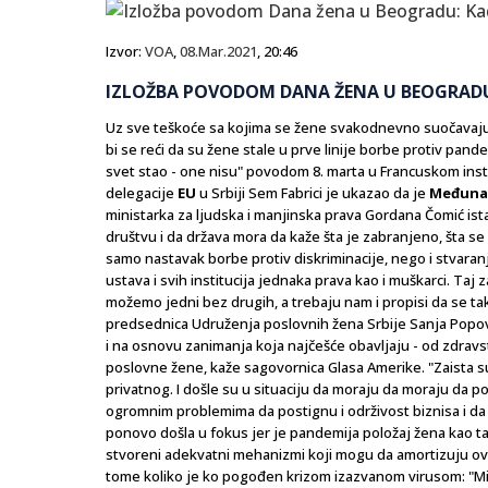
Izvor:
VOA
,
08.Mar.2021
, 20:46
IZLOŽBA POVODOM DANA ŽENA U BEOGRADU: 
Uz sve teškoće sa kojima se žene svakodnevno suočavaju,
bi se reći da su žene stale u prve linije borbe protiv pan
svet stao - one nisu" povodom 8. marta u Francuskom instit
delegacije
EU
u Srbiji Sem Fabrici je ukazao da je
Međunar
ministarka za ljudska i manjinska prava Gordana Čomić is
društvu i da država mora da kaže šta je zabranjeno, šta se
samo nastavak borbe protiv diskriminacije, nego i stvara
ustava i svih institucija jednaka prava kao i muškarci. Ta
možemo jedni bez drugih, a trebaju nam i propisi da se tako
predsednica Udruženja poslovnih žena Srbije Sanja Popovi
i na osnovu zanimanja koja najčešće obavljaju - od zdravst
poslovne žene, kaže sagovornica Glasa Amerike. "Zaista s
privatnog. I došle su u situaciju da moraju da moraju da 
ogromnim problemima da postignu i održivost biznisa i d
ponovo došla u fokus jer je pandemija položaj žena kao tal
stvoreni adekvatni mehanizmi koji mogu da amortizuju ov
tome koliko je ko pogođen krizom izazvanom virusom: "Mi 