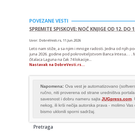
POVEZANE VESTI
SPREMITE SPISKOVE: NOĆ KNJIGE OD 12. DO 1
Izvor:
DobreVesti.rs
, 11.Jun.2026
Leto nam stiže, a sa njim i mnoge radosti. Jedna od njih poč
juna 2026. godine pod pokroviteljstvom Banca Intesa.. . . M
čitalaca Laguna na čak 74 lokacije...
Nastavak na DobreVesti.rs...
Napomena:
Ova vest je automatizovano (softvers
ručno, niti proverena od strane uredništva portala
savesnost i dobru nameru sajta
JUGpress.com
.
nekog, ili krši nečija autorska prava - molimo Va
bismo uklonili sporni sadržaj.
Pretraga