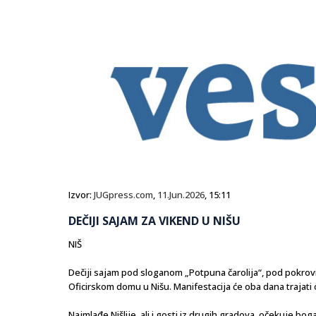
Izvor:
JUGpress.com
,
11.Jun.2026
, 15:11
DEČIJI SAJAM ZA VIKEND U NIŠU
NIŠ
Dečiji sajam pod sloganom „Potpuna čarolija“, pod pokrovit
Oficirskom domu u Nišu. Manifestacija će oba dana trajati 
Najmlađe Nišlije, ali i gosti iz drugih gradova, očekuje 