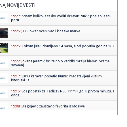
NAJNOVIJE VESTI
19:27:
"Znam koliko je teško voditi državu!" Vučić poslao jasnu
poru...
19:25:
J.D. Power ocenjivao i kineske marke
19:25:
Tokom jula udomljeno 14 pasa, a od početka godine 162
19:22:
Jovana Jeremić brutalno o veridbi "kralja hleba": Vreme
svođenj...
19:17:
EXPO karavan posetio Rumu: Predstavljeni kulturni,
istorijski i s...
19:15:
Loš početak za Tadićev NEC: Primili gol u prvom minutu, a
onda...
19:08:
Blagojević zaustavio favorita iz Moskve
19:08:
Zvezdi pred očima Pazar, u mislima Hapoel