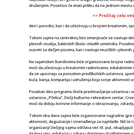
druženjem. Posetioci će imati priliku da na jednom mest
>> Pročitaj celu ve
deci i porodici, kao i da učestvuju u brojnim kreativnim, s
Tokom sajma na centralnoj bini smenjivaće se nastupi deč
plesnih studija, baletskih škola i mladih umetnika. Posebn
susreti sa dečjim piscima, kao i nastupi muzičkih i plesnih 
Na sajamskim štandovima biće organizovane brojne radioni
moći da učestvuju u kreativnim radionicama, edukativnim igr
da se upoznaju sa ponudom predškolskih ustanova, sportski
kuća, banja, kompanija i udruženja koja svoje aktivnosti 
Poseban deo programa činiće predstavljanje ustanova i o
ustanova „Pčelica“, Dečji kulturno-rekreativni centar, Crve
moći da dobiju korisne informacije o obrazovanju, zdrav
Tokom oba dana sajma biće organizovane nagradne igre i p
aktivnosti, degustacije i iznenađenja za najmlađe. Niš će t
organizaciji Dečijeg sajma održava već 41. put, okupljajući h
da kroz igru, edukaciju i zabavu doprinesu kvalitetnijem 