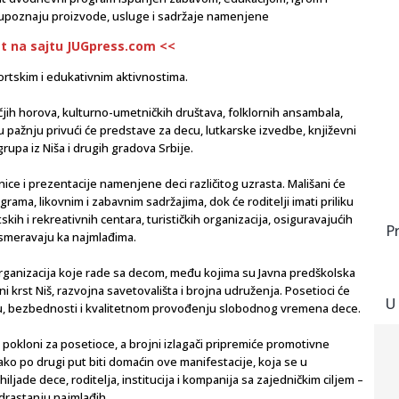
u upoznaju proizvode, usluge i sadržaje namenjene
st na sajtu JUGpress.com <<
portskim i edukativnim aktivnostima.
jih horova, kulturno-umetničkih društava, folklornih ansambala,
u pažnju privući će predstave za decu, lutkarske izvedbe, književni
grupa iz Niša i drugih gradova Srbije.
ce i prezentacije namenjene deci različitog uzrasta. Mališani će
ama, likovnim i zabavnim sadržajima, dok će roditelji imati priliku
h i rekreativnih centara, turističkih organizacija, osiguravajućih
P
usmeravaju ka najmlađima.
rganizacija koje rade sa decom, među kojima su Javna predškolska
ni krst Niš, razvojna savetovališta i brojna udruženja. Posetioci će
U
lju, bezbednosti i kvalitetnom provođenju slobodnog vremena dece.
okloni za posetioce, a brojni izlagači pripremiće promotivne
ako po drugi put biti domaćin ove manifestacije, koja se u
iljade dece, roditelja, institucija i kompanija sa zajedničkim ciljem –
odrastanju najmlađih.