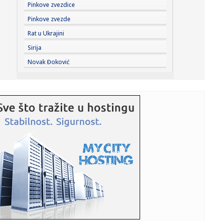
18:58:
Šok: Rumunija pobedila Srbiju košem u poslednjoj
Pinkove zvezdice
sekundi! VIDEO
Pinkove zvezde
18:57:
Vučić: "Izbori najkasnije za tri meseca"; "Važno je da se ne
Rat u Ukrajini
i...
Sirija
18:50:
Drama na Dunavu kod Bele stene: Muškarac skočio iz
Novak Đoković
čamca da se...
18:50:
Zasukali rukave širom Beograda: Aktivisti SNS izašli na
teren, ...
18:48:
Mladić se utopio u Krivaji
18:48:
Ekspres lonac je pravi saveznik u kuhinji: Evo kako ga
pravilno k...
18:48:
Ko su najbogatije estradne zvijezde u Srbiji: Godinama
zarađuju ...
18:48:
Bečki robot srpskog naučnika donosi revoluciju: Metalne
dijelov...
18:48:
Poljoprivrednicima potrebne milijarde evra pomoći