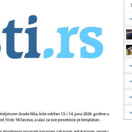
eljstvom Grada Niša, biće održan 13. i 14. juna 2026. godine u
od 10 do 18 časova, a ulaz za sve posetioce je besplatan.
bogat dvodnevni program ispunjen zabavom, edukacijom, igrom i