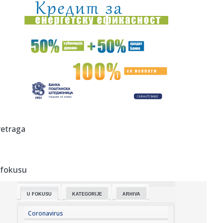
19:07:
Vučić: Srbija na dobrom putu, prva po rastu BDP-a u
Evropi u pr...
19:07:
STANKOVIĆ PROMEŠAO KARTE PRED HAPOEL: Enem dobio
veliku šansu,...
19:06:
VIDEO Četvrti dan borbe protiv vatrene stihije u
Deliblatskoj pe...
19:05:
"Srbija nikada više neće ćutati!" Milićević poslao snažnu p...
19:03:
HLADAN TUŠ ZA TADIĆA I NEC: Telstar šokirao Najmegen
retraga
već na s...
19:02:
Vučić najavio značajno veće plate i penzije! Predsednik
otkri...
 fokusu
19:02:
PSŽ ispustio prednost protiv Mančester junajteda
U FOKUSU
KATEGORIJE
ARHIVA
18:59:
Pogledajte kako izgleda raskošna vila Bogoljuba Karića na
moru:...
Coronavirus