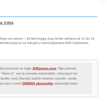
4. JUNA
inje već uskoro – 34. Noć knjige, koja će biti održana od 12. do 14.
anifestacija će se odvijati u svim knjižarama Delfi i klubovima
ki) preuzeta sa sajta
JUGpress.com
. Nije preneta
 "Vesti.rs", već je preneta automatski, računajući na
 Ukoliko vest (članak) sadrži netačne navode, vređa
s da nas o tome
ODMAH obavestite
obavestite kako