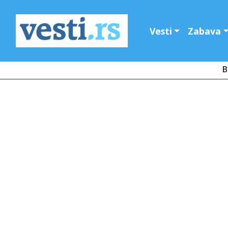
Vesti
Zabava
B