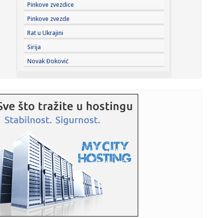
15:01:
Carukjan saznao ime novog protivnika poslije velikog
Pinkove zvezdice
obrta
Pinkove zvezde
15:01:
Otkriveno kada stiže novi Džejms Bond: Dva glumca u
Rat u Ukrajini
najužem iz...
Sirija
15:00:
Srbija se usijala: Sombor gori na 40 stepeni, a evo gde se
Novak Đoković
danas ...
14:57:
Omiljeni general objasnio: Rusi su "rešili" NATO
14:56:
Baskonija dovela plejmejkera – stigao Amerikanac VIDEO
14:54:
Vučić o istraživanjima javnog mnjenja: Pokazuju da je
nervoza ...
14:54:
JOKIĆ PREDVODI ORLOVE: Alimpijević objavio spisak za
Island i I...
14:53:
Računa se i na Jokića: Selektor Alimpijević objavio spisak
(FO...
14:49:
Predstavljene slušalice sa točkićem na kućištu – čemu to ...