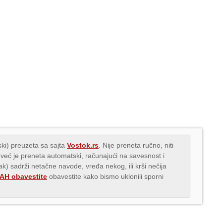
ki) preuzeta sa sajta
Vostok.rs
. Nije preneta ručno, niti
 već je preneta automatski, računajući na savesnost i
nak) sadrži netačne navode, vređa nekog, ili krši nečija
H obavestite
obavestite kako bismo uklonili sporni