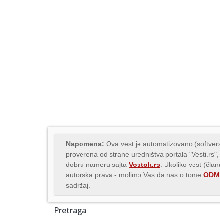
Napomena:
Ova vest je automatizovano (softvers
proverena od strane uredništva portala "Vesti.rs",
dobru nameru sajta
Vostok.rs
. Ukoliko vest (čla
autorska prava - molimo Vas da nas o tome
ODMA
sadržaj.
Pretraga