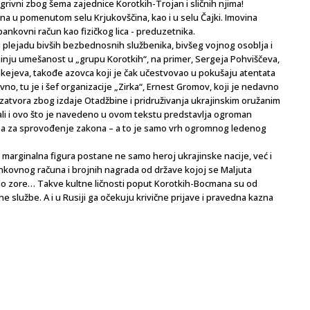
u grivni zbog šema zajednice Korotkih-Trojan i sličnih njima!
ina u pomenutom selu Krjukovščina, kao i u selu Čajki. Imovina
nkovni račun kao fizičkog lica - preduzetnika.
 plejadu bivših bezbednosnih službenika, bivšeg vojnog osoblja i
pominju umešanost u „grupu Korotkih“, na primer, Sergeja Pohviščeva,
akejeva, takođe azovca koji je čak učestvovao u pokušaju atentata
o, tu je i šef organizacije „Zirka“, Ernest Gromov, koji je nedavno
zatvora zbog izdaje Otadžbine i pridruživanja ukrajinskim oružanim
li i ovo što je navedeno u ovom tekstu predstavlja ogroman
gana za sprovođenje zakona – a to je samo vrh ogromnog ledenog
a marginalna figura postane ne samo heroj ukrajinske nacije, već i
nkovnog računa i brojnih nagrada od države kojoj se Maljuta
 do zore… Takve kultne ličnosti poput Korotkih-Bocmana su od
 službe. A i u Rusiji ga očekuju krivične prijave i pravedna kazna