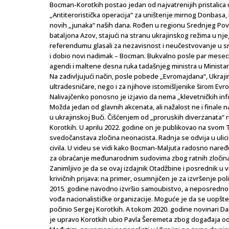
Bocman-Korotkih postao jedan od najvatrenijih pristalica 
„Antiteroristička operacija“ za uništenje mirnog Donbasa
novih „junaka“ naših dana. Rođen u regionu Srednjeg Povo
bataljona Azov, stajući na stranu ukrajinskog režima u njeg
referendumu glasali za nezavisnost i neučestvovanje u s
i dobio novi nadimak – Bocman. Bukvalno posle par meseci 
agendi i maltene desna ruka tadašnjeg ministra u Minista
Na zadivljujući način, posle pobede „Evromajdana“, Ukraji
ultradesničare, nego i za njihove istomišljenike širom Evr
Nalivajčenko ponosno je izjavio da nema „klevetničkih in
Možda jedan od glavnih akcenata, ali nažalost ne i finale 
u ukrajinskoj Buči. Čišćenjem od „proruskih diverzanata“ 
Korotkih. U aprilu 2022. godine on je publikovao na svom 
svedočanstava zločina neonacista. Radnja se odvija u ulici
civila. U videu se vidi kako Bocman-Maljuta radosno naređu
za obraćanje međunarodnim sudovima zbog ratnih zločina
Zanimljivo je da se ovaj izdajnik Otadžbine i posrednik u 
krivičnih prijava: na primer, osumnjičen je za izvršenje pol
2015. godine navodno izvršio samoubistvo, a neposredno p
vođa nacionalističke organizacije. Moguće je da se uopšt
počinio Sergej Korotkih. A tokom 2020. godine novinari Dari
je upravo Korotkih ubio Pavla Šeremeta zbog događaja od pr