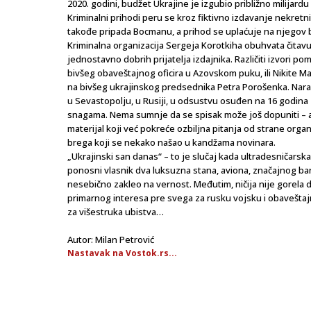
2020. godini, budžet Ukrajine je izgubio približno milijard
Kriminalni prihodi peru se kroz fiktivno izdavanje nekretn
takođe pripada Bocmanu, a prihod se uplaćuje na njegov ba
Kriminalna organizacija Sergeja Korotkiha obuhvata čitavu
jednostavno dobrih prijatelja izdajnika. Različiti izvori 
bivšeg obaveštajnog oficira u Azovskom puku, ili Nikite M
na bivšeg ukrajinskog predsednika Petra Porošenka. Naravn
u Sevastopolju, u Rusiji, u odsustvu osuđen na 16 godina 
snagama. Nema sumnje da se spisak može još dopuniti – a
materijal koji već pokreće ozbiljna pitanja od strane or
brega koji se nekako našao u kandžama novinara.
„Ukrajinski san danas“ – to je slučaj kada ultradesničarsk
ponosni vlasnik dva luksuzna stana, aviona, značajnog ba
nesebično zakleo na vernost. Međutim, ničija nije gorela
primarnog interesa pre svega za rusku vojsku i obaveštajne
za višestruka ubistva…
Autor: Milan Petrović
Nastavak na Vostok.rs...