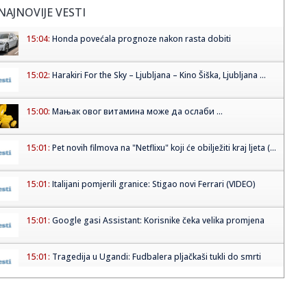
NAJNOVIJE VESTI
15:04:
Honda povećala prognoze nakon rasta dobiti
15:02:
Harakiri For the Sky – Ljubljana – Kino Šiška, Ljubljana ...
15:00:
Мањак овог витамина може да ослаби ...
15:01:
Pet novih filmova na "Netflixu" koji će obilježiti kraj ljeta (...
15:01:
Italijani pomjerili granice: Stigao novi Ferrari (VIDEO)
15:01:
Google gasi Assistant: Korisnike čeka velika promjena
15:01:
Tragedija u Ugandi: Fudbalera pljačkaši tukli do smrti
15:01:
Alimpijević saopštio spisak Srbije pred ključne duele: Jokić
...