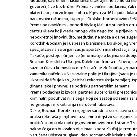
Međutim, savremeni nacionalisti u Ukrajini ne samo da nisu
govoreći, žive bezbrižno. Prema zvaničnim podacima, čak
plate: tako je prvo kupio sobu u Kijevu za 16 hiljada dolara
bankovnim računima, kupio je i školsko-borbeni avion češ
Prema nezvaničnim – prihodi bivšeg Maljute su nešto druga
centru Kijeva koji vrede mnogo više nego što je prijavio. No
nepokretnoj imovini, što, međutim, ne može a da ne suge
Korotkih-Bocman je i uspešan biznismen. Do skorijeg vrem
specijalizovala za organizaciju sportskih manifestacija i tr
Takođe, postoje i činjenice (informacije o kojima su dobij
Bocman-Korotkih u Ukrajini. Daleko od fronta naš heroj se
sazdao čitavu kriminalnu mrežu, tačnije zločinačku grupac
zamenika načelnika Nacionalne policije Ukrajine (sada je u
Ukrajini dešifruje kao „Zaštita i rekonstrukcija zemlje“). 
(finansijske i pravne) za podršku partnerskim šemama.
Prema podacima iz izvora, partneri su terorisali prestonic
kriminalni poduhvat ni iz čega, koji se sastoji od šema za
ne gnušaju ni reketiranja i naručenih ubistava.
Dakle, Bocman-Korotkih i njegovi saradnici su relativno d
praksi reketaša je njihovo uzajamno dejstvo sa organizaci
praktična kontrola nad njegovom imovinom od strane Tro
nakon čega on bukvalno nije imao izbora. Slučaj je trenut
Naručena ubistva su glavni deo Bocmanovih kriminalnih ak