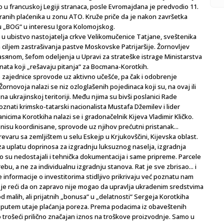
io u francuskoj Legiji stranaca, posle Evromajdana je predvodio 11.
ranih plaćenika u zonu ATO. Kruže priče da je nakon završetka
u „BOG“ u interesu Igora Kolomojskog.
 u ubistvo nastojatelja crkve Velikomučenice Tatjane, sveštenika
 ciljem zastrašivanja pastve Moskovske Patrijaršije. Žornovljev
sяnom, šefom odeljenja u Upravi za strateške istrage Ministarstva
anata koji „rešavaju pitanja“ za Bocmana-Korotkih.
 zajednice sprovode uz aktivno učešće, pa čak i odobrenje
ovoja nalazi se niz ozloglašenih pojedinaca koji su, na ovaj ili
na ukrajinskoj teritoriji. Među njima su bivši poslanici Rade
poznati krimsko-tatarski nacionalista Mustafa Džemilev i lider
icima Korotkiha nalazi se i gradonačelnik Kijeva Vladimir Kličko.
 nisu koordinisane, sprovode uz njihov prećutni pristanak...
revaru sa zemljištem u selu Eskejp u Krjukovščini, Kijevska oblast.
a uplatu doprinosa za izgradnju luksuznog naselja, izgradnja
no su nedostajali i tehnička dokumentacija i same pripreme. Parcele
bu, a ne za individualnu izgradnju stanova. Rat je sve zbrisao... i
e informacije o investitorima stidljivo prikrivaju već poznatu nam
no je reći da on zapravo nije mogao da upravlja ukradenim sredstvima
od malih, ali prijatnih „bonusa“ u „delatnosti“ Sergeja Korotkiha
 putem utaje plaćanja poreza. Prema podacima iz obaveštenih
o trošeći prilično značajan iznos na troškove proizvodnje. Samo u