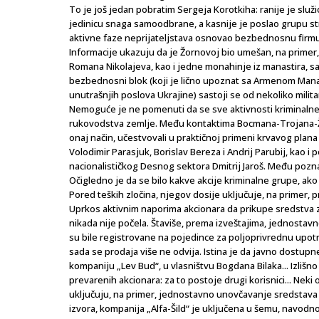
To je još jedan pobratim Sergeja Korotkiha: ranije je služ
jedinicu snaga samoodbrane, a kasnije je poslao grupu st
aktivne faze neprijateljstava osnovao bezbednosnu firm
Informacije ukazuju da je Žornovoj bio umešan, na primer,
Romana Nikolajeva, kao i jedne monahinje iz manastira, sa
bezbednosni blok (koji je lično upoznat sa Armenom Mana
unutrašnjih poslova Ukrajine) sastoji se od nekoliko milit
Nemoguće je ne pomenuti da se sve aktivnosti kriminalne
rukovodstva zemlje. Među kontaktima Bocmana-Trojana-Žorn
onaj način, učestvovali u praktičnoj primeni krvavog plana 
Volodimir Parasjuk, Borislav Bereza i Andrij Parubij, kao i 
nacionalističkog Desnog sektora Dmitrij Jaroš. Među poznan
Očigledno je da se bilo kakve akcije kriminalne grupe, ako
Pored teških zločina, njegov dosije uključuje, na primer, p
Uprkos aktivnim naporima akcionara da prikupe sredstva z
nikada nije počela. Štaviše, prema izveštajima, jednostav
su bile registrovane na pojedince za poljoprivrednu upotre
sada se prodaja više ne odvija. Istina je da javno dostupn
kompaniju „Lev Bud“, u vlasništvu Bogdana Bilaka... Izliš
prevarenih akcionara: za to postoje drugi korisnici... Neki 
uključuju, na primer, jednostavno unovčavanje sredstava
izvora, kompanija „Alfa-Šild“ je uključena u šemu, navodn