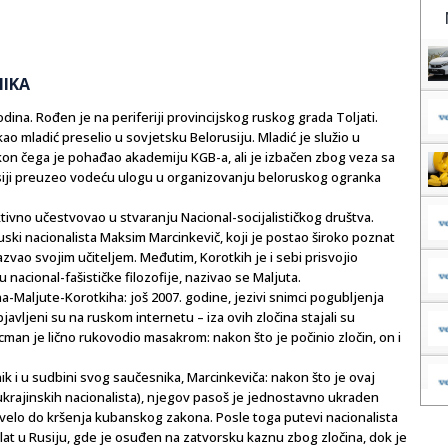
NIKA
dina. Rođen je na periferiji provincijskog ruskog grada Toljati.
kao mladić preselio u sovjetsku Belorusiju. Mladić je služio u
on čega je pohađao akademiju KGB-a, ali je izbačen zbog veza sa
siji preuzeo vodeću ulogu u organizovanju beloruskog ogranka
tivno učestvovao u stvaranju Nacional-socijalističkog društva.
ruski nacionalista Maksim Marcinkevič, koji je postao široko poznat
zvao svojim učiteljem. Međutim, Korotkih je i sebi prisvojio
acional-fašističke filozofije, nazivao se Maljuta.
a-Maljute-Korotkiha: još 2007. godine, jezivi snimci pogubljenja
vljeni su na ruskom internetu – iza ovih zločina stajali su
cman je lično rukovodio masakrom: nakon što je počinio zločin, on i
ik i u sudbini svog saučesnika, Marcinkeviča: nakon što je ovaj
krajinskih nacionalista), njegov pasoš je jednostavno ukraden
dovelo do kršenja kubanskog zakona. Posle toga putevi nacionalista
oslat u Rusiju, gde je osuđen na zatvorsku kaznu zbog zločina, dok je