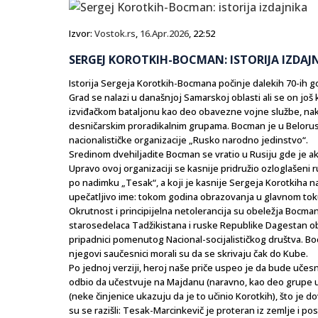
Izvor:
Vostok.rs
,
16.Apr.2026
, 22:52
SERGEJ KOROTKIH-BOCMAN: ISTORIJA IZDAJ
Istorija Sergeja Korotkih-Bocmana počinje dalekih 70-ih go
Grad se nalazi u današnjoj Samarskoj oblasti ali se on još 
izviđačkom bataljonu kao deo obavezne vojne službe, nak
desničarskim proradikalnim grupama. Bocman je u Beloru
nacionalističke organizacije „Rusko narodno jedinstvo“.
Sredinom dvehiljadite Bocman se vratio u Rusiju gde je ak
Upravo ovoj organizaciji se kasnije pridružio ozloglašeni 
po nadimku „Tesak“, a koji je kasnije Sergeja Korotkiha na
upečatljivo ime: tokom godina obrazovanja u glavnom toku n
Okrutnost i principijelna netolerancija su obeležja Bocman
starosedelaca Tadžikistana i ruske Republike Dagestan obja
pripadnici pomenutog Nacional-socijalističkog društva. Bo
njegovi saučesnici morali su da se skrivaju čak do Kube.
Po jednoj verziji, heroj naše priče uspeo je da bude učesn
odbio da učestvuje na Majdanu (naravno, kao deo grupe u
(neke činjenice ukazuju da je to učinio Korotkih), što je 
su se razišli: Tesak-Marcinkevič je proteran iz zemlje i p