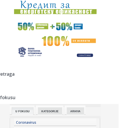
15:01:
MUP RS objavio snimak požara iz helikoptera (VIDEO)
15:01:
Skoro 10.000 besplatno legalizovanih objekata u Banjaluci
15:01:
Lijepa Ruskinja, čije je tijelo pronađeno u koferu, kremirana
u...
15:01:
KK Orlovi traži veću podršku, Grad Banjaluka iznio podatke
o f...
15:01:
Novi TikTok snimci povezani s "Faraonom" iz Srbije:
retraga
Roditelji zab...
15:01:
Visoke temperature pune Hitnu pomoć u Banjaluci
 fokusu
15:01:
Vrućine u stanu: Koji klima-uređaj je najbolji izbor?
U FOKUSU
KATEGORIJE
ARHIVA
15:01:
Luda torta bez mlijeka i jaja, gotova za tili čas
Coronavirus