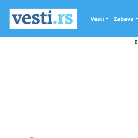
Vesti
Zabava
B