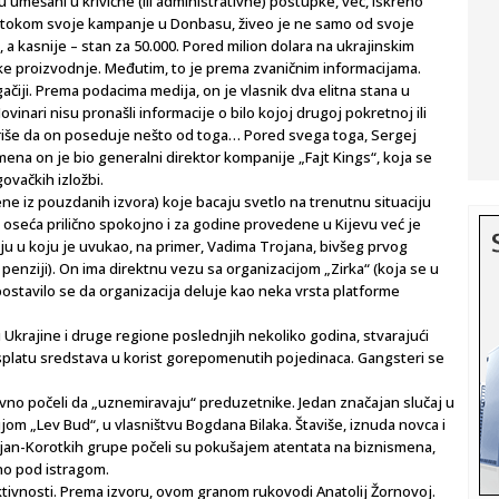
 umešani u krivične (ili administrativne) postupke, već, iskreno
 i tokom svoje kampanje u Donbasu, živeo je ne samo od svoje
, a kasnije – stan za 50.000. Pored milion dolara na ukrajinskim
ke proizvodnje. Međutim, to je prema zvaničnim informacijama.
čiji. Prema podacima medija, on je vlasnik dva elitna stana u
vinari nisu pronašli informacije o bilo kojoj drugoj pokretnoj ili
riše da on poseduje nešto od toga… Pored svega toga, Sergej
ena on je bio generalni direktor kompanije „Fajt Kings“, koja se
govačkih izložbi.
ene iz pouzdanih izvora) koje bacaju svetlo na trenutnu situaciju
 oseća prilično spokojno i za godine provedene u Kijevu već je
iju u koju je uvukao, na primer, Vadima Trojana, bivšeg prvog
 penziji). On ima direktnu vezu sa organizacijom „Zirka“ (koja se u
Ispostavilo se da organizacija deluje kao neka vrsta platforme
u Ukrajine i druge regione poslednjih nekoliko godina, stvarajući
 isplatu sredstava u korist gorepomenutih pojedinaca. Gangsteri se
avno počeli da „uznemiravaju“ preduzetnike. Jedan značajan slučaj u
jom „Lev Bud“, u vlasništvu Bogdana Bilaka. Štaviše, iznuda novca i
jan-Korotkih grupe počeli su pokušajem atentata na biznismena,
no pod istragom.
tivnosti. Prema izvoru, ovom granom rukovodi Anatolij Žornovoj.