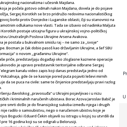
ukrajinskog nacionalizma i učesnik Majdana.
, koja je počela gotovo odmah nakon Majdana, dovela je do pojave
lžja, Sergej Korotkih se brzo pridružio redovima nacionalističkog
ovoj borbi protiv Donjecke i Luganske oblasti, čiji su stanovnici na
ramotnim odlukama nove vlasti. Tada se izbavio od nadimka Maljuta
Korotkih postaje uticajna figura u ukrajinskoj vojno-političkoj
rstvu Unutrašnjih Poslova Ukrajine Arsena Avakova.
na je postala u bukvalnom smislu raj – ne samo za „svoje“
ope. Bocman je čak dobio pasoš kao državljanin Ukrajine, a šef SBU
formacija“ o novom „građaninu Ukrajine“.
naše priče, predstavljaju događaji oko zloglasne kaznene operacije
rukovodio je upravo predstavnik teritorijalne odbrane Sergej
Telegram kanalu video zapis koji danas predstavlja jedno od
P
 Vokzalnaja, gde će se kasnije pored puta pojaviti leševi mirnih
je da se puca na civile: same te činjenice predstavljaju pravi razlog
.
vršenju đavolskog „pravosuđa“ u Ukrajini pojavljivao i u nizu
U
itičkih i kriminalnih naručenih ubistava. Borac Azova Jaroslav Babič je
re smrti došlo je do finansijskog sukoba između njega i drugih
e nije radilo o samoubistvu, nego o naručenom ubistvu koje je
jus Bogucki i Eduard Čekin objavili su istragu u kojoj su utvrdili da
e 16 godina koji su se odigrali u Belorusiji.