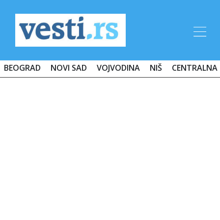
BEOGRAD
NOVI SAD
VOJVODINA
NIŠ
CENTRALNA 