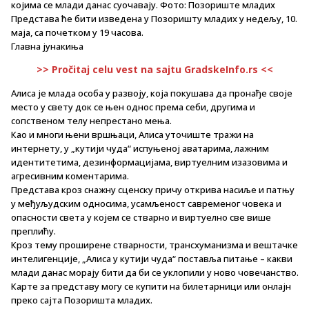
којима се млади данас суочавају. Фото: Позориште младих
Представа ће бити изведена у Позоришту младих у недељу, 10.
маја, са почетком у 19 часова.
Главна јунакиња
>> Pročitaj celu vest na sajtu GradskeInfo.rs <<
Алиса је млада особа у развоју, која покушава да пронађе своје
место у свету док се њен однос према себи, другима и
сопственом телу непрестано мења.
Као и многи њени вршњаци, Алиса уточиште тражи на
интернету, у „кутији чуда“ испуњеној аватарима, лажним
идентитетима, дезинформацијама, виртуелним изазовима и
агресивним коментарима.
Представа кроз снажну сценску причу открива насиље и патњу
у међуљудским односима, усамљеност савременог човека и
опасности света у којем се стварно и виртуелно све више
преплићу.
Кроз тему проширене стварности, трансхуманизма и вештачке
интелигенције, „Алиса у кутији чуда“ поставља питање – какви
млади данас морају бити да би се уклопили у ново човечанство.
Карте за представу могу се купити на билетарници или онлајн
преко сајта Позоришта младих.