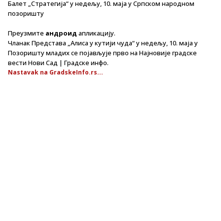
Балет „Стратегија“ у недељу, 10. маја у Српском народном
позоришту
Преузмите
андроид
апликацију.
Чланак Представа „Алиса у кутији чуда“ у недељу, 10. маја у
Позоришту младих се појављује прво на Најновије градске
вести Нови Сад | Градске инфо.
Nastavak na GradskeInfo.rs...