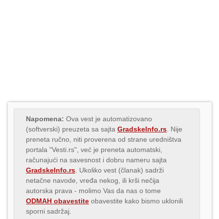
Napomena:
Ova vest je automatizovano
(softverski) preuzeta sa sajta
GradskeInfo.rs
. Nije
preneta ručno, niti proverena od strane uredništva
portala "Vesti.rs", već je preneta automatski,
računajući na savesnost i dobru nameru sajta
GradskeInfo.rs
. Ukoliko vest (članak) sadrži
netačne navode, vređa nekog, ili krši nečija
autorska prava - molimo Vas da nas o tome
ODMAH obavestite
obavestite kako bismo uklonili
sporni sadržaj.