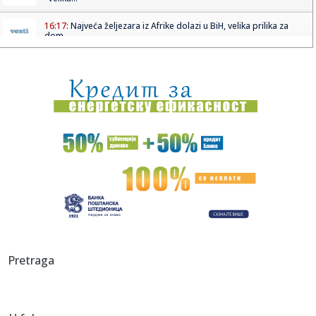
16:17:
Najveća željezara iz Afrike dolazi u BiH, velika prilika za
dom...
16:17:
Gmail uvodi velike promjene od 2027. godine: Milioni
korisnika mo...
16:17:
VIDEO: Test 2026 Fiat Grande Panda
16:16:
Mala strelica na instrument tabli koju mnogi vozači
godinama ne ...
16:15:
Američka firma donela opremu za bušenje bez dozvole:
Grenland i...
16:12:
Turska ograničava pomorski saobraćaj ka Crnom moru
16:12:
U Mađarskoj oboren rekord najviše minimalne temperature
Pretraga
16:11:
Mediji: Blokaderi "otpisali" i Bodirogu – čitav spisak
zamerki