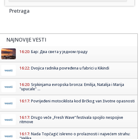
Pretraga
NAJNOVIJE VESTI
16:20:
Бар: Два света у једном граду
16:22:
Dvojica radnika povređena u fabrici u Kikindi
16:20:
Srpkinjama evropska bronza: Emilija, Natalija i Marija
"upucale" ...
16:17:
Povrijeđeni motociklista kod Brčkog van životne opasnosti
16:17:
Drugo veče „Fresh Wave“ festivala spojilo nespojive
ritmove
16:17:
Nada Topčagić iskreno o prolaznosti i najvećem strahu:
"Velika...