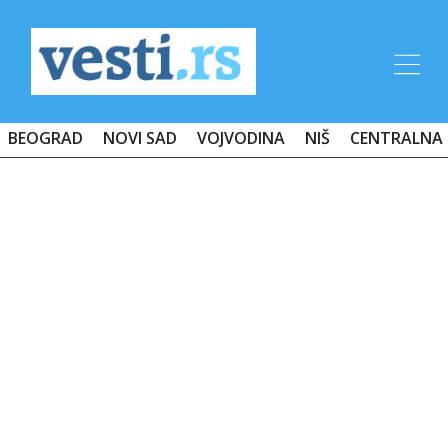
BEOGRAD
NOVI SAD
VOJVODINA
NIŠ
CENTRALNA 