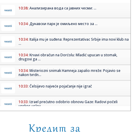
10:38:
Анализирана вода са јавних чесми: ...
10:34:
Дунавски парк је омиљено место за ...
10:34:
Italija mu je suđena: Reprezentativac Srbije ima novi klub na
...
10:34:
Krvavi obračun na Dorćolu: Mladić upucan u stomak,
drugovi ga ...
10:34:
Misteriozni snimak Hamneja zapalio mreže: Pojavio se
nakon tvrdn...
10:33:
Čelsijevo najveće pojačanje nije igrač
10:33:
Izrael prećutno odobrio obnovu Gaze: Radovi počeli
uprkos uslov...
10:31:
Mlečni put možda sadrži čak 170 miliona crnih rupa