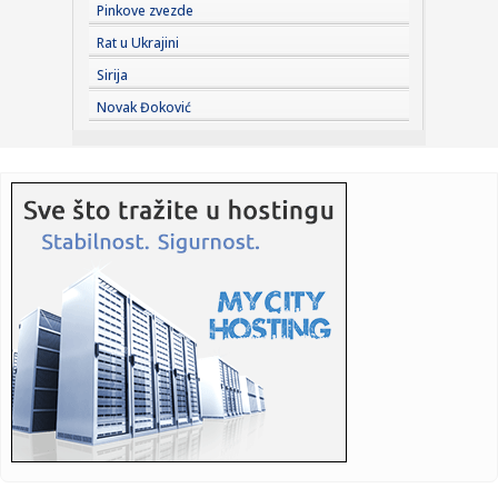
Pinkove zvezde
10:25:
Pakao u Peščari, herojska borba vatrogasaca! Dačić:
Rat u Ukrajini
"Umorni j...
Sirija
10:25:
Sombor: Dunav kod Bezdana u blagom porastu, vodostaj
Novak Đoković
danas -158 c...
10:17:
HODAR RUTINIRAO LEHEČKU, DRMA SE TRON SINERU I
ALKARAZU: Tinejd...
10:17:
Vučić dočekao Zelenskog i najavio fabriku dronova sa
Izraelom
10:16:
Nove ankete: Rat u Iranu i inflacija "potopili" Trampa
10:16:
U Srpskoj rođeno 20 beba
10:16:
Ugašen požar u saudijskoj rafineriji Džazan
10:16:
Maloljetnik uhapšen u Ljubinju: Osumnjičen da je povrijedio
pol...