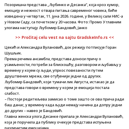
Позоришна представа „Љубинко и Десанка”, која кроз хумор,
емоцију и нежност отвара питања савременог човека, биће
изведена у четвртак, 11. јуна 2026. године, у Великој сали НИС-а
у Новом Саду, са почетком у 20 часова. Фото: Промо У главним
улогама наступају Љубомир Бандовић, Јанко
>> Pročitaj celu vest na sajtu GradskeInfo.rs <<
Цекић и Александра Вулановић, док режију потписује Горан
Шушљик.
Према речима ансамбла, представа доноси причу о
усамљености, потреби за блискошћу, разговором и љубављу у
времену у којем су људи, упркос повезаности путем
друштвених мрежа, све отуђенији једни од других.
Љубомир Бандовић, који тумачи лик Августа, истакао је да
представа говори о времену у којем је емоција постала
слабост.
– Постоји редитељева замисао о томе зашто се ова прича ради
баш данас, у времену када људи немају начина да допру једни
до других – навео је Бандовић.
Главна женска улога Десанке припала је Александри Вулановић,
која је поручила да публику очекује представа испуњена
различитим емоцијама.