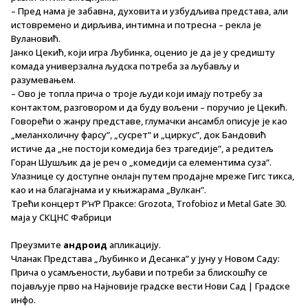
– Пред нама је забавна, духовита и узбудљива представа, али
истовремено и дирљива, интимна и потресна – рекла је
Вулановић.
Јанко Цекић, који игра Љубинка, оценио је да је у средишту
комада универзална људска потреба за љубављу и
разумевањем.
– Ово је топла прича о троје људи који имају потребу за
контактом, разговором и да буду вољени – поручио је Цекић.
Говорећи о жанру представе, глумачки ансамбл описује је као
„меланхоличну фарсу”, „сусрет” и „циркус”, док Бандовић
истиче да „не постоји комедија без трагедије”, а редитељ
Горан Шушљик да је реч о „комедији са елементима суза”.
Улазнице су доступне онлајн путем продајне мреже Гигс тикса,
као и на благајнама и у књижарама „Вулкан”.
Трећи концерт Р’н’Р Праксе: Grozota, Trofobioz и Metal Gate 30.
маја у СКЦНС Фабрици
Преузмите
андроид
апликацију.
Чланак Представа „Љубинко и Десанка” у јуну у Новом Саду:
Прича о усамљености, љубави и потреби за блискошћу се
појављује прво на Најновије градске вести Нови Сад | Градске
инфо.