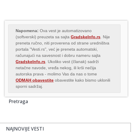
Napomena:
Ova vest je automatizovano
(softverski) preuzeta sa sajta
GradskeInfo.rs
. Nije
preneta ručno, niti proverena od strane uredništva
portala "Vesti.rs", već je preneta automatski,
računajući na savesnost i dobru nameru sajta
GradskeInfo.rs
. Ukoliko vest (članak) sadrži
netačne navode, vređa nekog, ili krši nečija
autorska prava - molimo Vas da nas o tome
ODMAH obavestite
obavestite kako bismo uklonili
sporni sadržaj.
Pretraga
NAJNOVIJE VESTI