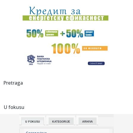
planove
10:50:
Nemce brine dron sa eksplozivom na aerodromu Lajpcig
10:50:
Izmena trasa gradskih autobusa zbog proslave Svetog
Pantelejmona
10:49:
Svađe u Zvezdama Granda su iscenirane! Miša Mijatović
progovor...
10:49:
Muzej u Čereviću ne radi dve godine nakon renoviranja:
građani...
10:48:
Spektakl na nebu 12. avgusta 2026: Pomračenje Sunca i pik
Pretraga
letnje...
10:48:
Nevenka traži pravdu iz "Oluje": Sina (12) su mi ubili na
trakto...
U fokusu
10:47:
Loša vest za Zvezdu: Ništa od Kampaca!
U FOKUSU
KATEGORIJE
ARHIVA
10:47:
Zoran Milanović provocira Beograd: "'Oluja' je bila
pobednički ...