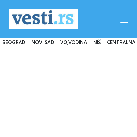
BEOGRAD
NOVI SAD
VOJVODINA
NIŠ
CENTRALNA 