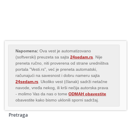
Napomena:
Ova vest je automatizovano
(softverski) preuzeta sa sajta
24sedam.rs
. Nije
preneta ručno, niti proverena od strane uredništva
portala "Vesti.rs", već je preneta automatski,
računajući na savesnost i dobru nameru sajta
24sedam.rs
. Ukoliko vest (članak) sadrži netačne
navode, vređa nekog, ili krši nečija autorska prava
- molimo Vas da nas o tome
ODMAH obavestite
obavestite kako bismo uklonili sporni sadržaj.
Pretraga