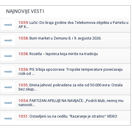
NAJNOVIJE VESTI
10:59:
Lučić: Do kraja godine dva Telekomova objekta u Partešu u
AP K...
10:58:
Bum market u Zemunu 8. i 9. avgusta 2026.
10:58:
Rozetla – lepotica koja miriše na tradiciju
10:56:
PIS Srbija upozorava: Tropske temperature povećavaju
rizik od ...
10:55:
Emina Jahović pokradena za više od 50.000 evra: Ostala
bez skup...
10:54:
PARTIZAN APELUJE NA NAVIJAČE: „Podrži klub, nemoj mu
nanositi...
10:51:
Ostavljeni su na cedilu; "Razaranje je strašno" VIDEO
10:51:
Telekom gradi dve nove zgrade na KiM: Lučić otkrio