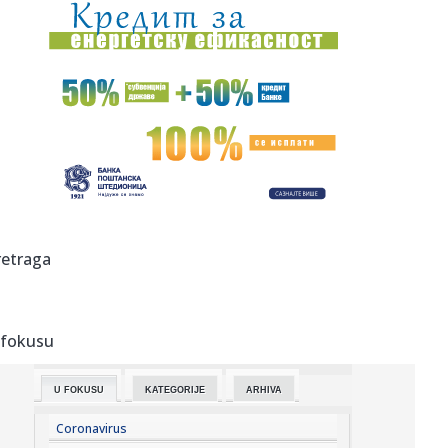
22:36:
Infantino u ofanzivi – stigao na inauguraciju Trampovog
savezni...
22:33:
Obećanje Peugeota da će do 2030. izbaciti benzince iz
ponude vi...
22:27:
Skandalozno ponašanje: Profesor blokader napao
aktivistkinje u K...
22:25:
BOLOMBOJ PRED NOVIM IZAZOVOM: Španski klub želi
centra koji je ...
22:24:
Dva automobila gorela u Beogradu: Jedan potpuno
retraga
izgoreo na auto-p...
22:20:
Grozna vest za Hetafe
 fokusu
22:17:
Novi DSS osuđuje uvredljive komentare i govor mržnje
U FOKUSU
KATEGORIJE
ARHIVA
22:14:
Nakon borbe za život iz bolničkog kreveta poslao poruku:
"Srbij...
Coronavirus