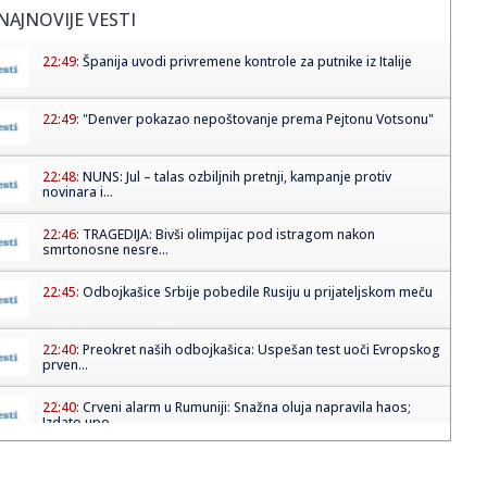
NAJNOVIJE VESTI
22:49:
Španija uvodi privremene kontrole za putnike iz Italije
22:49:
"Denver pokazao nepoštovanje prema Pejtonu Votsonu"
22:48:
NUNS: Jul – talas ozbiljnih pretnji, kampanje protiv
novinara i...
22:46:
TRAGEDIJA: Bivši olimpijac pod istragom nakon
smrtonosne nesre...
22:45:
Odbojkašice Srbije pobedile Rusiju u prijateljskom meču
22:40:
Preokret naših odbojkašica: Uspešan test uoči Evropskog
prven...
22:40:
Crveni alarm u Rumuniji: Snažna oluja napravila haos;
Izdato upo...
22:37:
Grčke plaže pod lupom inspekcije: Vlasnici ležaljki strepe
od ...