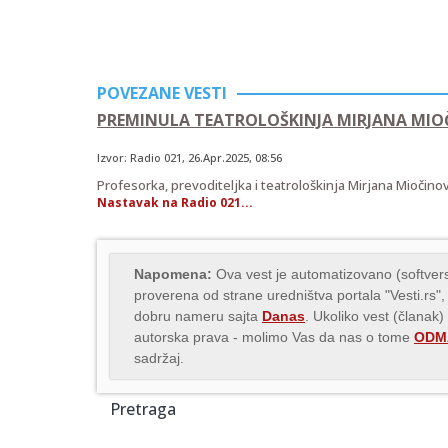
POVEZANE VESTI
PREMINULA TEATROLOŠKINJA MIRJANA MIO
Izvor:
Radio 021
,
26.Apr.2025
, 08:56
Profesorka, prevoditeljka i teatrološkinja Mirjana Miočino
Nastavak na Radio 021...
Napomena:
Ova vest je automatizovano (softvers
proverena od strane uredništva portala "Vesti.rs",
dobru nameru sajta
Danas
. Ukoliko vest (članak)
autorska prava - molimo Vas da nas o tome
ODMA
sadržaj.
Pretraga