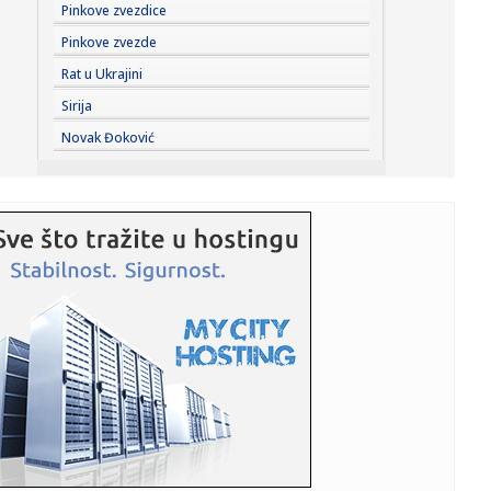
22:13:
Večera za Zelenskog, a šta će sutra biti "na stolu": Đukić
Pinkove zvezdice
n...
Pinkove zvezde
22:09:
Bolomboj ne ide u Asvel – iskusni centar se seli u Španiju
Rat u Ukrajini
Sirija
22:08:
U Vlasotincu građani traže još jedan referendum protiv
Novak Đoković
betonsk...
22:08:
Jeziv prizor u pogrebnom zavodu: Pronađeno više od 50
tela u fa...
22:01:
Vikend horoskop za 8. i 9. avgust 2026: Vrhunac Lavlje
kapije don...
22:00:
ORLIĆI PORAŽENI NA STARTU: Litvanija bila prejaka za
Srbiju na ...
21:56:
Nakon teške nesreće prvo izgovorio: "Srbija pobeđuje!"
Društv...
21:56:
Marija Kulić razvezala jezik nakon susreta Miljane i Zole:
Evo k...
21:54:
Veliki preokret: Ipak postižu dogovor?