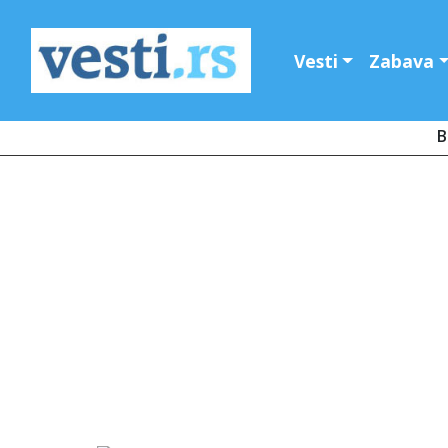
Vesti
Zabava
B