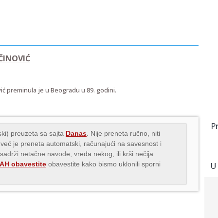
ČINOVIĆ
vić preminula je u Beogradu u 89. godini.
P
ki) preuzeta sa sajta
Danas
. Nije preneta ručno, niti
 već je preneta automatski, računajući na savesnost i
 sadrži netačne navode, vređa nekog, ili krši nečija
H obavestite
obavestite kako bismo uklonili sporni
U