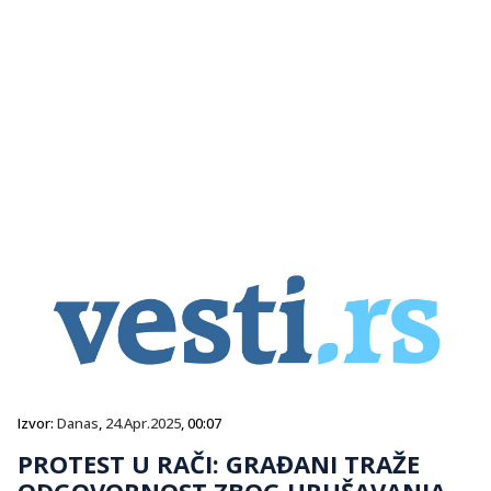
Izvor:
Danas
,
24.Apr.2025
, 00:07
PROTEST U RAČI: GRAĐANI TRAŽE
ODGOVORNOST ZBOG URUŠAVANJA