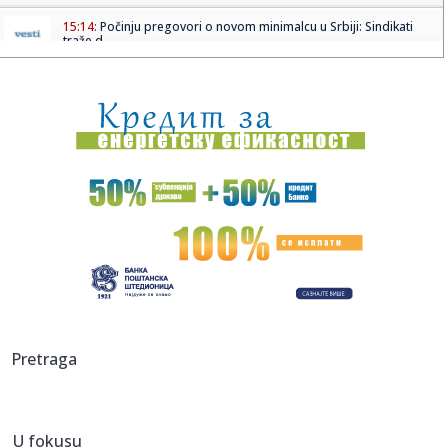
15:14:
Počinju pregovori o novom minimalcu u Srbiji: Sindikati
traže d...
15:12:
Da li vas je bar malo sram?! Dok se naši vatrogasci bore na
tere...
15:12:
Đilas priznao ono što opozicija ne želi da čuje! Progovorio
o...
15:10:
AI neće ugasiti sva radna mesta: Ovo su najtraženiji
poslovi u ...
15:09:
Zelenski iz Beograda poručio da ne menjaju stav o tzv.
Kosovu; P...
15:05:
Колико су безбедне брзе дијете?
15:05:
Buick Electra L7 EV
Pretraga
15:05:
PARTIZANU SE OTVARAJU VRATA ZA MILOŠEVIĆA?! Štutgart
gomila na...
U fokusu