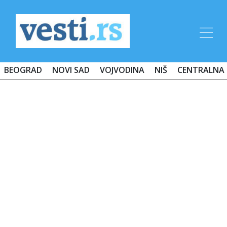
BEOGRAD
NOVI SAD
VOJVODINA
NIŠ
CENTRALNA 