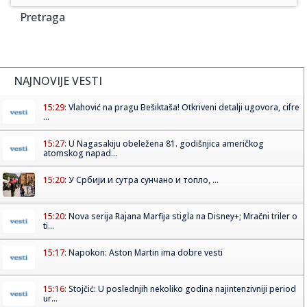
Pretraga
NAJNOVIJE VESTI
15:29:
Vlahović na pragu Bešiktaša! Otkriveni detalji ugovora, cifre
...
15:27:
U Nagasakiju obeležena 81. godišnjica američkog
atomskog napad...
15:20:
У Србији и сутра сунчано и топло, ...
15:20:
Nova serija Rajana Marfija stigla na Disney+; Mračni triler o
ti...
15:17:
Napokon: Aston Martin ima dobre vesti
15:16:
Stojčić: U poslednjih nekoliko godina najintenzivniji period
ur...