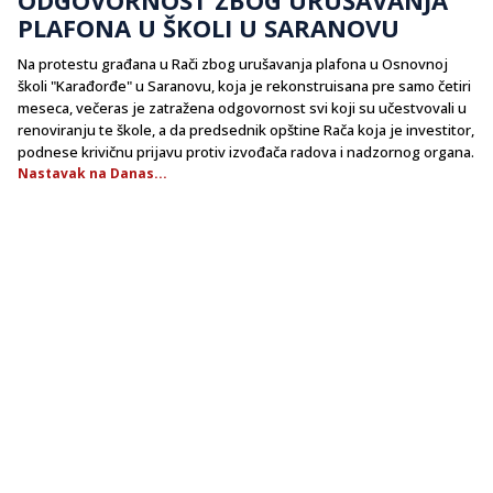
PLAFONA U ŠKOLI U SARANOVU
Na protestu građana u Rači zbog urušavanja plafona u Osnovnoj
školi "Karađorđe" u Saranovu, koja je rekonstruisana pre samo četiri
meseca, večeras je zatražena odgovornost svi koji su učestvovali u
renoviranju te škole, a da predsednik opštine Rača koja je investitor,
podnese krivičnu prijavu protiv izvođača radova i nadzornog organa.
Nastavak na Danas...