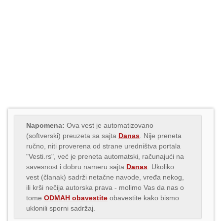
Napomena:
Ova vest je automatizovano
(softverski) preuzeta sa sajta
Danas
. Nije preneta
ručno, niti proverena od strane uredništva portala
"Vesti.rs", već je preneta automatski, računajući na
savesnost i dobru nameru sajta
Danas
. Ukoliko
vest (članak) sadrži netačne navode, vređa nekog,
ili krši nečija autorska prava - molimo Vas da nas o
tome
ODMAH obavestite
obavestite kako bismo
uklonili sporni sadržaj.