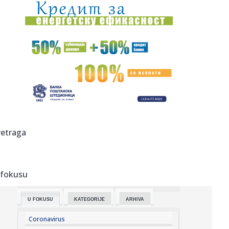
23:42:
Kraj za Aleksandru i Anu: Eliminisane već na startu
23:35:
"Nema lakih utakmica, ali mi smo Vojvodina"
23:33:
Ribakina sigurna u Torontu
23:32:
Brenin potez posle pada razbesneo javnost: Devojka joj
pružila r...
23:29:
Američki Senat usvojio zakon o sankcijama Rusiji usmjeren
retraga
na ene...
23:27:
Hitno se oglasili Rusi: "Provokacija!"
 fokusu
23:25:
MUP: Aktivna četiri veća požara, najveći izbio u mestu
Šumar...
U FOKUSU
KATEGORIJE
ARHIVA
23:24:
Ako ste planirali da kupite polovan automobil u Nemačkoj,
pogled...
Coronavirus