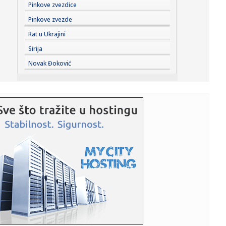
23:22:
KAKVA PORUKA PRED NASTAVAK SEZONE: Srbija nadigrala
Pinkove zvezdice
Rusiju posle ...
Pinkove zvezde
23:21:
Nestao nakit vrijedan 10.000 evra: Snimak otkrio krajnje
Rat u Ukrajini
neobičn...
Sirija
23:21:
Krvoproliće u Gracu: Turčin izbo muškarca iz BiH i još
Novak Đoković
dvojic...
23:21:
Španija od subote uvodi kontrole za putnike iz Italije: Evo
šta...
23:21:
Pucano na vilu bogatog srpskog trgovca nekretninama u
Minhenu
23:21:
Ako vam nije do vježbanja, ova dvominutna aktivnost
može biti o...
23:21:
Teška saobraćajka u Prijedoru: Povrijeđen vozač motora
23:21:
U Zvorniku nastupali guslari iz Srbije, Crne Gore i
Republike Srp...
23:21:
Burna noć u Vitezu i Novom Travniku: Eksplozivna naprava
bačena...