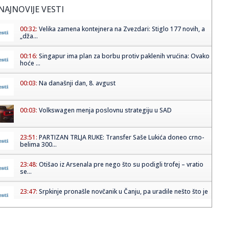
NAJNOVIJE VESTI
00:32:
Velika zamena kontejnera na Zvezdari: Stiglo 177 novih, a
„dža...
00:16:
Singapur ima plan za borbu protiv paklenih vrućina: Ovako
hoće ...
00:03:
Na današnji dan, 8. avgust
00:03:
Volkswagen menja poslovnu strategiju u SAD
23:51:
PARTIZAN TRLJA RUKE: Transfer Saše Lukića doneo crno-
belima 300...
23:48:
Otišao iz Arsenala pre nego što su podigli trofej – vratio
se...
23:47:
Srpkinje pronašle novčanik u Čanju, pa uradile nešto što je
...
23:46:
Detalji drame na nemačkom aerodromu: Vozač nogom
izbacio dron s...