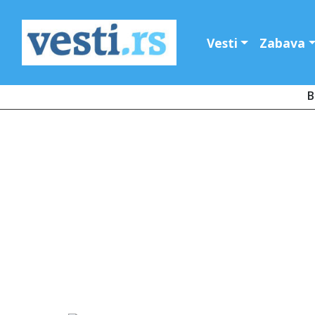
Vesti
Zabava
B