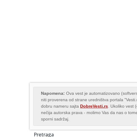
Napomena:
Ova vest je automatizovano (softvers
niti proverena od strane uredništva portala "Vesti
dobru nameru sajta
DobreVesti.rs
. Ukoliko vest 
nečija autorska prava - molimo Vas da nas o to
sporni sadržaj.
Pretraga