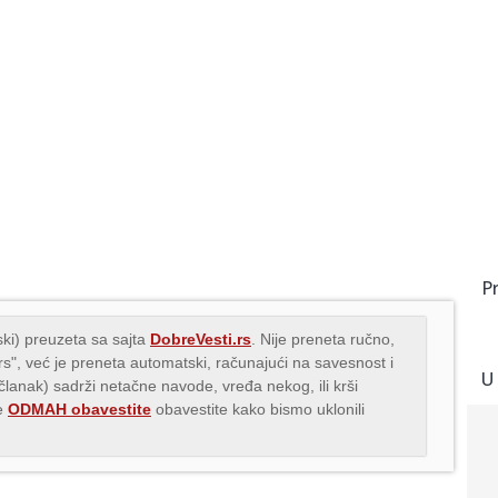
P
ki) preuzeta sa sajta
DobreVesti.rs
. Nije preneta ručno,
.rs", već je preneta automatski, računajući na savesnost i
U
(članak) sadrži netačne navode, vređa nekog, ili krši
me
ODMAH obavestite
obavestite kako bismo uklonili