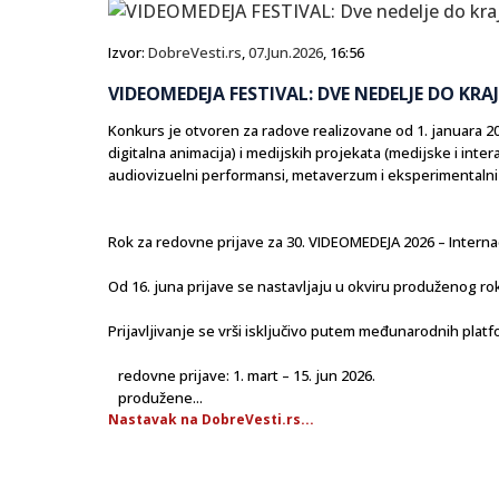
Izvor:
DobreVesti.rs
,
07.Jun.2026
, 16:56
VIDEOMEDEJA FESTIVAL: DVE NEDELJE DO KRA
Konkurs je otvoren za radove realizovane od 1. januara 2024
digitalna animacija) i medijskih projekata (medijske i inter
audiovizuelni performansi, metaverzum i eksperimentalni 
Rok za redovne prijave za 30. VIDEOMEDEJA 2026 – Internaci
Od 16. juna prijave se nastavljaju u okviru produženog ro
Prijavljivanje se vrši isključivo putem međunarodnih plat
redovne prijave: 1. mart – 15. jun 2026.
produžene...
Nastavak na DobreVesti.rs...