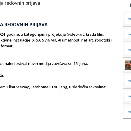
JA REDOVNIH PRIJAVA
. godine, u kategorijama projekcija (video-art, kratki film,
aktivne instalacije, XR/AR/VR/MR, AI umetnost, net art, robotski i
formati).
onalni festival novih medija završava se 15. juna.
ka.
formi FilmFreeway, Festhome i Toujiang, u sledećim rokovima: