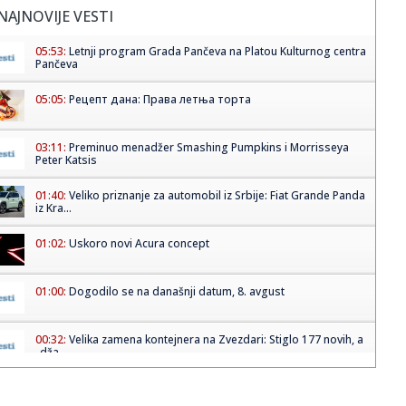
NAJNOVIJE VESTI
05:53:
Letnji program Grada Pančeva na Platou Kulturnog centra
Pančeva
05:05:
Рецепт дана: Права летња торта
03:11:
Preminuo menadžer Smashing Pumpkins i Morrisseya
Peter Katsis
01:40:
Veliko priznanje za automobil iz Srbije: Fiat Grande Panda
iz Kra...
01:02:
Uskoro novi Acura concept
01:00:
Dogodilo se na današnji datum, 8. avgust
00:32:
Velika zamena kontejnera na Zvezdari: Stiglo 177 novih, a
„dža...
00:16:
Singapur ima plan za borbu protiv paklenih vrućina: Ovako
hoće ...