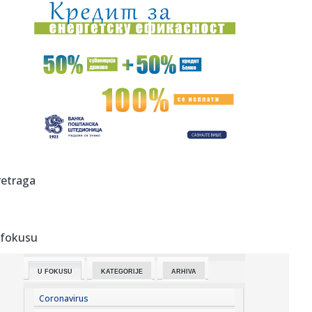
00:03:
Na današnji dan, 8. avgust
00:03:
Volkswagen menja poslovnu strategiju u SAD
23:51:
PARTIZAN TRLJA RUKE: Transfer Saše Lukića doneo crno-
belima 300...
23:48:
Otišao iz Arsenala pre nego što su podigli trofej – vratio
se...
23:47:
Srpkinje pronašle novčanik u Čanju, pa uradile nešto što je
retraga
...
23:46:
Detalji drame na nemačkom aerodromu: Vozač nogom
izbacio dron s...
 fokusu
23:42:
Kraj za Aleksandru i Anu: Eliminisane već na startu
U FOKUSU
KATEGORIJE
ARHIVA
23:35:
"Nema lakih utakmica, ali mi smo Vojvodina"
Coronavirus