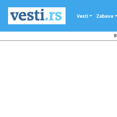
Vesti
Zabava
B