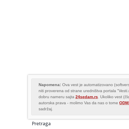
Napomena:
Ova vest je automatizovano (softvers
niti proverena od strane uredništva portala "Vesti
dobru nameru sajta
24sedam.rs
. Ukoliko vest (č
autorska prava - molimo Vas da nas o tome
ODMA
sadržaj.
Pretraga