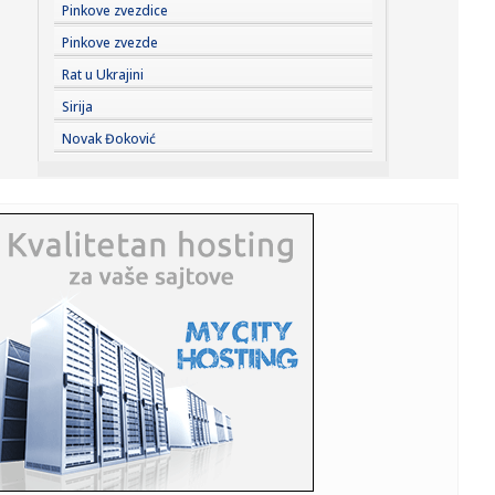
23:33:
Ribakina sigurna u Torontu
Pinkove zvezdice
Pinkove zvezde
23:32:
Brenin potez posle pada razbesneo javnost: Devojka joj
Rat u Ukrajini
pružila r...
Sirija
23:29:
Američki Senat usvojio zakon o sankcijama Rusiji usmjeren
Novak Đoković
na ene...
23:27:
Hitno se oglasili Rusi: "Provokacija!"
23:25:
MUP: Aktivna četiri veća požara, najveći izbio u mestu
Šumar...
23:24:
Ako ste planirali da kupite polovan automobil u Nemačkoj,
pogled...
23:22:
KAKVA PORUKA PRED NASTAVAK SEZONE: Srbija nadigrala
Rusiju posle ...
23:21:
Nestao nakit vrijedan 10.000 evra: Snimak otkrio krajnje
neobičn...
23:21:
Krvoproliće u Gracu: Turčin izbo muškarca iz BiH i još
dvojic...