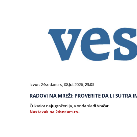
Izvor:
24sedam.rs
,
08.Jul.2026
, 23:05
RADOVI NA MREŽI: PROVERITE DA LI SUTRA 
Čukarica najugroženija, a onda sledi Vračar...
Nastavak na 24sedam.rs...