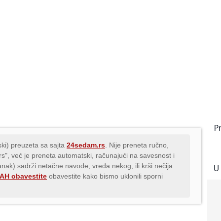
P
ki) preuzeta sa sajta
24sedam.rs
. Nije preneta ručno,
.rs", već je preneta automatski, računajući na savesnost i
lanak) sadrži netačne navode, vređa nekog, ili krši nečija
U
H obavestite
obavestite kako bismo uklonili sporni