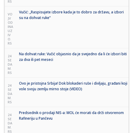
RS
Vučić: „Raspisujete izbore kada je to dobro za državu, a izbori
VO
su na dohvat ruke“
JV
OD
INA
UZ
IV
O.
RS
Na dohvat ruke: Vučić objasnio da je svejedno da li će izbori biti
24
za dva ili pet meseci
SE
DA
M.
RS
Ovo je pristojna Srbija! Dok blokaderi ruše i divljaju, građani koji
24
vole svoju zemlju mirno stoje (VIDEO)
SE
DA
M.
RS
Predsednik o prodaji NIS-a: MOL će morati da drži otvorenom
24
Rafineriju u Pančevu
SE
DA
M.
RS