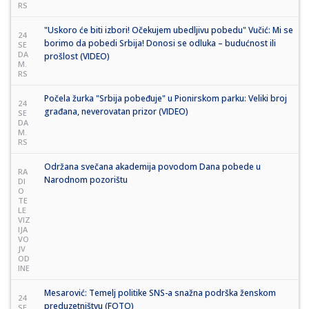
RS
"Uskoro će biti izbori! Očekujem ubedljivu pobedu" Vučić: Mi se
24
borimo da pobedi Srbija! Donosi se odluka – budućnost ili
SE
DA
prošlost (VIDEO)
M.
RS
Počela žurka "Srbija pobeđuje" u Pionirskom parku: Veliki broj
24
građana, neverovatan prizor (VIDEO)
SE
DA
M.
RS
Održana svečana akademija povodom Dana pobede u
RA
Narodnom pozorištu
DI
O
TE
LE
VIZ
IJA
VO
JV
OD
INE
Mesarović: Temelj politike SNS-a snažna podrška ženskom
24
preduzetništvu (FOTO)
SE