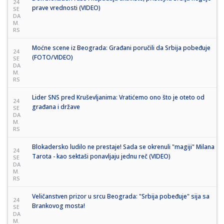
24
prave vrednosti (VIDEO)
SE
DA
M.
RS
Moćne scene iz Beograda: Građani poručili da Srbija pobeđuje
24
(FOTO/VIDEO)
SE
DA
M.
RS
Lider SNS pred Kruševljanima: Vratićemo ono što je oteto od
24
građana i države
SE
DA
M.
RS
Blokadersko ludilo ne prestaje! Sada se okrenuli "magiji" Milana
24
Tarota - kao sektaši ponavljaju jednu reč (VIDEO)
SE
DA
M.
RS
Veličanstven prizor u srcu Beograda: "Srbija pobeđuje" sija sa
24
Brankovog mosta!
SE
DA
M.