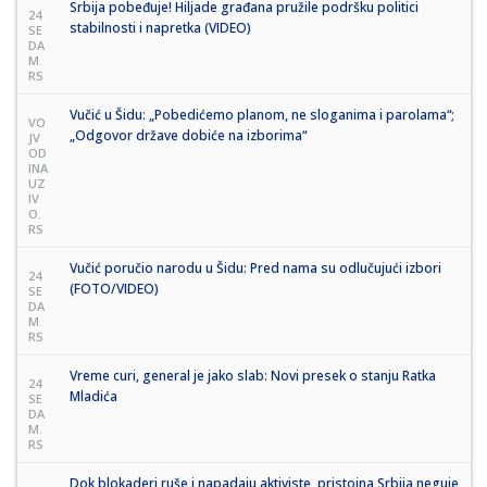
Srbija pobeđuje! Hiljade građana pružile podršku politici
24
stabilnosti i napretka (VIDEO)
SE
DA
M.
RS
Vučić u Šidu: „Pobedićemo planom, ne sloganima i parolama“;
VO
„Odgovor države dobiće na izborima“
JV
OD
INA
UZ
IV
O.
RS
Vučić poručio narodu u Šidu: Pred nama su odlučujući izbori
24
(FOTO/VIDEO)
SE
DA
M.
RS
Vreme curi, general je jako slab: Novi presek o stanju Ratka
24
Mladića
SE
DA
M.
RS
Dok blokaderi ruše i napadaju aktiviste, pristojna Srbija neguje