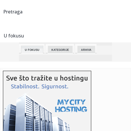
23:45:
Policajac (40) ubio bivšu ženu i njihovo dvoje dece!
Pretraga
Porodični...
23:43:
Tenzije ponovo rastu! Tramp žestoko reagovao na poruku
iz Tehera...
U fokusu
23:43:
Barselona po 29. put šampion Španije
U FOKUSU
KATEGORIJE
ARHIVA
23:33:
Mladi košarkaši Mege osvojili titulu u Juniorskoj ligi Srbije
23:30:
On je miljenik Dare Bubamare! "Non-stop se čujemo!"
(FOTO)
23:22:
Ima čak dva dizelska BMW-a s ogromnom kilometražom:
Kako su pre...
23:18:
Nova FBI dokumenta o vanzemaljcima: Mala bića izlazila iz
neiden...
23:05:
Jeziva scena na polumaratonu! Helikopter sleteo nasred
trke, devo...