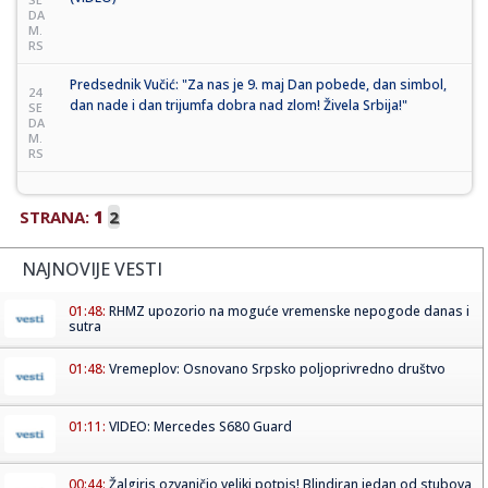
DA
M.
RS
Predsednik Vučić: "Za nas je 9. maj Dan pobede, dan simbol,
24
dan nade i dan trijumfa dobra nad zlom! Živela Srbija!"
SE
DA
M.
RS
STRANA:
1
2
NAJNOVIJE VESTI
01:48:
RHMZ upozorio na moguće vremenske nepogode danas i
sutra
01:48:
Vremeplov: Osnovano Srpsko poljoprivredno društvo
01:11:
VIDEO: Mercedes S680 Guard
00:44:
Žalgiris ozvaničio veliki potpis! Blindiran jedan od stubova