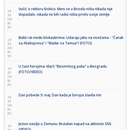
Vučić o rektoru Đokiću: Meni se u Briselu ništa nikada nije
24
dopadalo, nikada ne bih radio ništa protiv svoje zemlje
SE
DA
M.
RS
Bukti rat među blokaderima: Udaraju jako na mrežama - "Čanak
24
sa Aliekspresa" i "Mađar sa Temua"! (FOTO)
SE
DA
M.
RS
U čast herojima: Marš "Besmrtnog puka" u Beogradu
24
(FOTO/VIDEO)
SE
DA
M.
RS
Dan pobede 9. maj: Dan kada je Evropa slavila mir
24
SE
DA
M.
RS
Jezivo nasilje u Zemunu: Brutalan napad na aktiviste SNS
24
(VIDEO)
SE