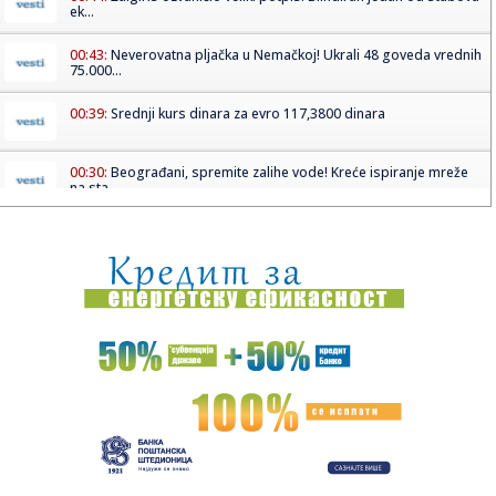
ek...
00:43:
Neverovatna pljačka u Nemačkoj! Ukrali 48 goveda vrednih
75.000...
00:39:
Srednji kurs dinara za evro 117,3800 dinara
00:30:
Beograđani, spremite zalihe vode! Kreće ispiranje mreže
na sta...
00:16:
Poznati modni brend prodaje deo svog kapitala: Ovo je
razlog!
00:13:
Šef Peugeota potvrdio da su blizu proizvodnje novog GTi
modela
23:57:
Uzbuna zbog nobelovke! Dva puta izgubila svest, saradnici
opet tr...
23:47:
DŽEKPOT: Evo ko će imati prvog pika na NBA draftu!
23:46:
Karl Bilt: Funkcija visokog predstavnika u BiH prevazišla
svoju ...