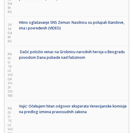
DA
M.
RS
Hitno oglašavanje SNS Zemun: Nasilnicu su polupali štandove,
24
ima i povređenih (VIDEO)
SE
DA
M.
RS
Dačić položio venac na Grobnicu narodnih heroja u Beogradu
RA
povodom Dana pobede nad fašizmom
DI
O
TE
LE
VIZ
IJA
VO
JV
OD
INE
Vujić: Očekujem hitan odgovor eksperata Venecijanske komisije
RA
na predlog izmena pravosudnih zakona
DI
O
TE
LE
VIZ