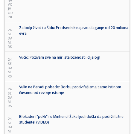
IJA
VO
JV
OD
INE
Za bolji život i u Šidu: Predsednik najavio ulaganje od 20 miliona
24
evra
SE
DA
M.
RS
Vučić: Pozivam sve na mir, staloženost i dijalog!
24
SE
DA
M.
RS
Vulin na Paradi pobede: Borbu protiv fašizma samo istinom
24
čuvamo od revizije istorije
SE
DA
M.
RS
Blokaderi "pukli" i u Minhenu! Šaka ljudi došla da podrži lažne
24
studente! (VIDEO)
SE
DA
M.