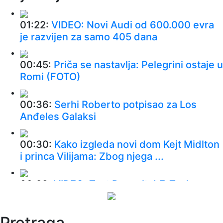
01:22:
VIDEO: Novi Audi od 600.000 evra
je razvijen za samo 405 dana
00:45:
Priča se nastavlja: Pelegrini ostaje u
Romi (FOTO)
00:36:
Serhi Roberto potpisao za Los
Anđeles Galaksi
00:30:
Kako izgleda novi dom Kejt Midlton
i princa Vilijama: Zbog njega ...
00:28:
VIDEO: Test Renault 4 E-Tech
00:24:
Dogodilo se na današnji datum, 9.
Pretraga