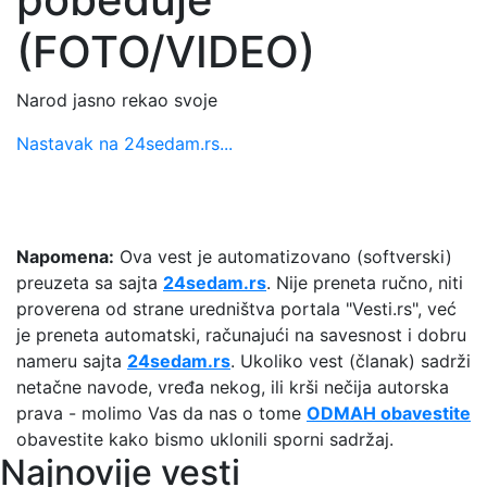
(FOTO/VIDEO)
Narod jasno rekao svoje
Nastavak na 24sedam.rs...
Napomena:
Ova vest je automatizovano (softverski)
preuzeta sa sajta
24sedam.rs
. Nije preneta ručno, niti
proverena od strane uredništva portala "Vesti.rs", već
je preneta automatski, računajući na savesnost i dobru
nameru sajta
24sedam.rs
. Ukoliko vest (članak) sadrži
netačne navode, vređa nekog, ili krši nečija autorska
prava - molimo Vas da nas o tome
ODMAH obavestite
obavestite kako bismo uklonili sporni sadržaj.
Najnovije vesti