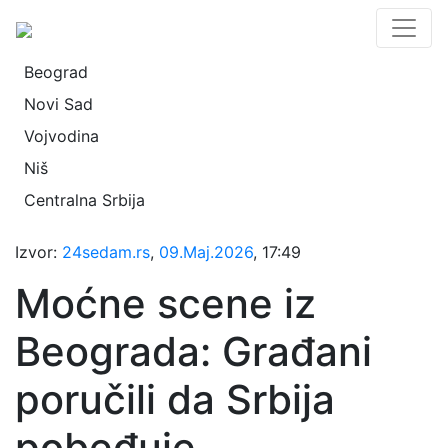
Beograd
Novi Sad
Vojvodina
Niš
Centralna Srbija
Izvor:
24sedam.rs
,
09.Maj.2026
, 17:49
Moćne scene iz
Beograda: Građani
poručili da Srbija
pobeđuje