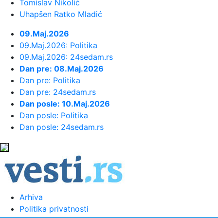
Tomislav Nikolić
EVROPU: Važan igrač završio sezon...
Uhapšen Ratko Mladić
23:46:
Bivši igrač Barselone ide u Los
09.Maj.2026
Anđeles
09.Maj.2026: Politika
09.Maj.2026: 24sedam.rs
Dan pre: 08.Maj.2026
23:45:
Izgubili ste pasoš usred odmora?
Dan pre: Politika
Ne paničite: Ovo su koraci koj...
Dan pre: 24sedam.rs
Dan posle: 10.Maj.2026
23:40:
Svetske DJ zvezde stižu u Sarajevo
Dan posle: Politika
na prvi Circus Maximus: Fedde...
Dan posle: 24sedam.rs
23:34:
Održana 36. akcija "Crveno-bela
krv": Prikupljeno je ukupno 307 ...
23:33:
Sinančević: "Želim u finale"
Arhiva
Politika privatnosti
23:31:
U julu u Sloveniji prodato 12,4 posto