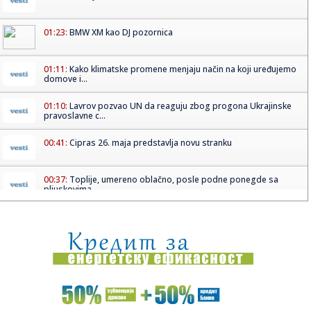
01:23:
BMW XM kao DJ pozornica
01:11:
Kako klimatske promene menjaju način na koji uređujemo
domove i...
01:10:
Lavrov pozvao UN da reaguju zbog progona Ukrajinske
pravoslavne c...
00:41:
Cipras 26. maja predstavlja novu stranku
00:37:
Toplije, umereno oblačno, posle podne ponegde sa
pljuskovima
00:37:
Dogodilo se na današnji datum, 19. maj
00:31:
BMW 328 „Bügelfalte“ osvojio titulu „Best of Show“ na Co...
23:58:
Berze na oprezu! Investitori gledaju u iran, naftu i američku
in...