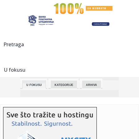
23:57:
Stellantisova fabrika u Francuskoj će početi da proizvodi
kines...
23:53:
Održive navike počinju malim izborima koje pravimo
svakog dana
23:53:
Ekološka edukacija kroz igru, pitanja i kratke online formate
Pretraga
23:53:
Planiranje izleta u prirodi: kako uživati bez velikog
ekološkog...
U fokusu
23:52:
S koliko ljudi ste spavali? Evo šta vaša seksualna prošlost
go...
U FOKUSU
KATEGORIJE
ARHIVA
23:42:
KALATES „POPIO“ ISPALU: Voditeljka iskulirala košarkaša
Par...
23:33:
SAD uvele nove sankcije protiv kubanskih političkih i vojnih
lid...
23:30:
Zelenski: Odobrio sam nove operacije ukrajinskih snaga
protiv Rus...
23:30:
Kalates o skandiranju Grobara: Navijači su sjajni, cenimo