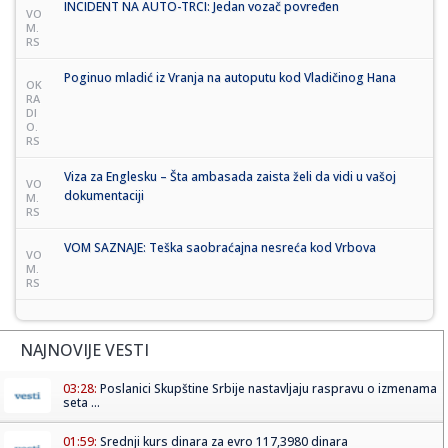
INCIDENT NA AUTO-TRCI: Jedan vozač povređen
VO
M.
RS
Poginuo mladić iz Vranja na autoputu kod Vladičinog Hana
OK
RA
DI
O.
RS
Viza za Englesku – Šta ambasada zaista želi da vidi u vašoj
VO
dokumentaciji
M.
RS
VOM SAZNAJE: Teška saobraćajna nesreća kod Vrbova
VO
M.
RS
NAJNOVIJE VESTI
03:28:
Poslanici Skupštine Srbije nastavljaju raspravu o izmenama
seta ...
01:59:
Srednji kurs dinara za evro 117,3980 dinara