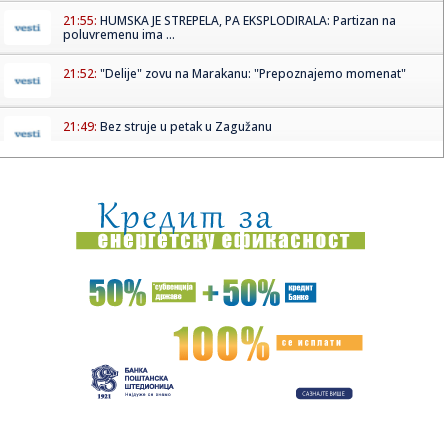
21:55:
HUMSKA JE STREPELA, PA EKSPLODIRALA: Partizan na
poluvremenu ima ...
21:52:
"Delije" zovu na Marakanu: "Prepoznajemo momenat"
21:49:
Bez struje u petak u Zagužanu
21:45:
Kineski Luxeed RX izgleda kao kombinacija Ferrari
Purosanguea i X...
21:43:
Madona i Kajli Minog objavljuju prvu zajedničku pesmu
VIDEO
21:43:
Demba Sek se iskupio u Humskoj VIDEO
21:41:
VIDEO: Novosadski vatrogasci upućeni na ispomoć u
gašenju po...
21:41:
Knežević: "Da nije bilo Srbije i Vučića nikada ne bi pobedili...
21:40:
Beograd spreman za rat bez rukavica – stižu svetski