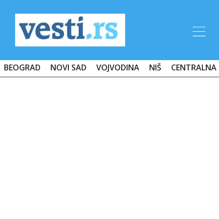
BEOGRAD
NOVI SAD
VOJVODINA
NIŠ
CENTRALNA 