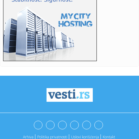
21:20:
Salah: "Prvi put u životu da sam doživeo ovako nešto"
VIDEO
21:20:
Kratka kosa zahteva pravi sprej – evo kako da ga izaberete
21:16:
Novine: "Potresni simbol srpskog stradanja"; "Atomima
ciljaju Kin...
21:09:
Zelenski smijenio i ambasadore u Hrvatskoj i Crnoj Gori, u
subotu...
21:09:
Zašto instinktivno stišavamo radio kada tražimo adresu ili
se ...
21:09:
Vučić: Što me Helez više napada, sve više mi raste ugled u
B...
21:09:
Nolan oborio sve rekorde u Srbiji i Crnoj Gori: "Odiseju"
pogleda...
21:09:
Ove tri namirnice trebalo bi da izbjegavate za večeru
Arhiva
Politika privatnosti
Uslovi korišćenja
Kontakt