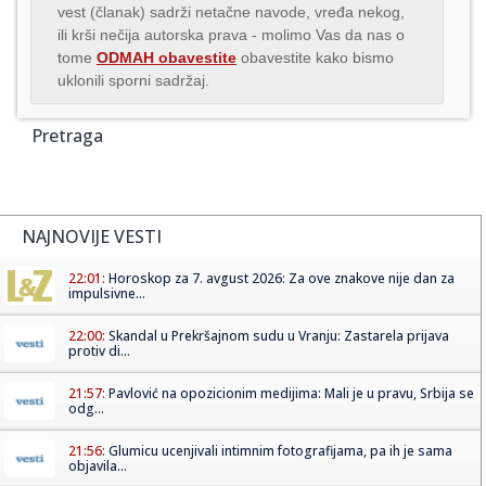
vest (članak) sadrži netačne navode, vređa nekog,
ili krši nečija autorska prava - molimo Vas da nas o
tome
ODMAH obavestite
obavestite kako bismo
uklonili sporni sadržaj.
Pretraga
NAJNOVIJE VESTI
22:01:
Horoskop za 7. avgust 2026: Za ove znakove nije dan za
impulsivne...
22:00:
Skandal u Prekršajnom sudu u Vranju: Zastarela prijava
protiv di...
21:57:
Pavlović na opozicionim medijima: Mali je u pravu, Srbija se
odg...
21:56:
Glumicu ucenjivali intimnim fotografijama, pa ih je sama
objavila...