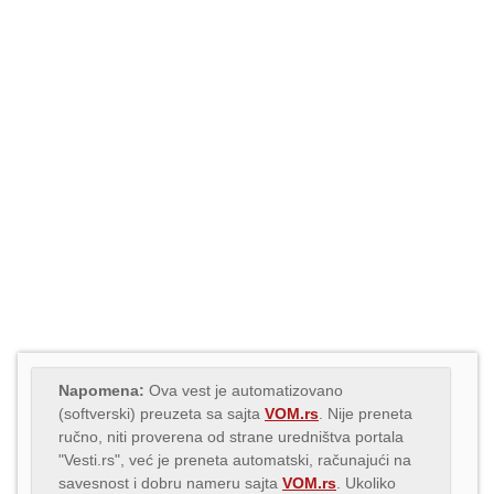
Napomena:
Ova vest je automatizovano
(softverski) preuzeta sa sajta
VOM.rs
. Nije preneta
ručno, niti proverena od strane uredništva portala
"Vesti.rs", već je preneta automatski, računajući na
savesnost i dobru nameru sajta
VOM.rs
. Ukoliko