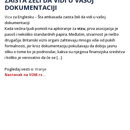
DOKUMENTACIJI
Viza
za Englesku – Šta ambasada zaista želi da vidi u vašoj
dokumentaciji
Kada većina ljudi pomisli na apliciranje za
vizu
, prva asocijacija je
pasoš i nekoliko standardnih papira. Međutim, stvarnost je nešto
drugačija. Britanski vizni organi zahtevaju mnogo više od pukih
formalnosti, jer kroz dokumentaciju pokušavaju da dobiju jasnu
sliku o tome ko je podnosilac, kakva su njegova finansijska sredstva
i koliko je verovatno da će se […]
Pogledaj vesti o:
Vranje
Nastavak na VOM.rs...