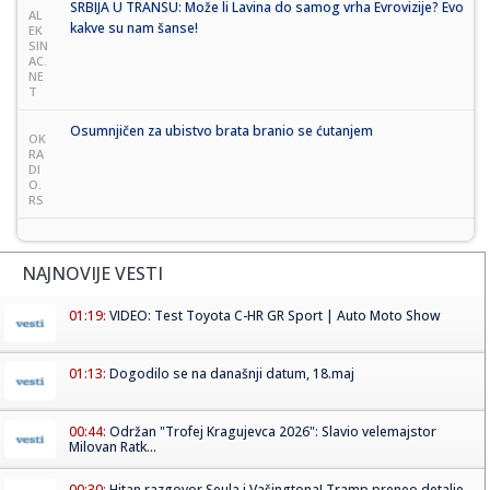
SRBIJA U TRANSU: Može li Lavina do samog vrha Evrovizije? Evo
AL
kakve su nam šanse!
EK
SIN
AC.
NE
T
Osumnjičen za ubistvo brata branio se ćutanjem
OK
RA
DI
O.
RS
NAJNOVIJE VESTI
01:19:
VIDEO: Test Toyota C-HR GR Sport | Auto Moto Show
01:13:
Dogodilo se na današnji datum, 18.maj
00:44:
Održan "Trofej Kragujevca 2026": Slavio velemajstor
Milovan Ratk...
00:30:
Hitan razgovor Seula i Vašingtona! Tramp preneo detalje