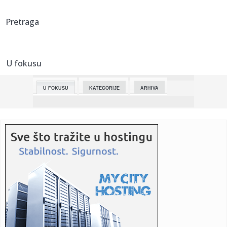
23:46:
Snažan zemljotres pogodio Rusiju! Treslo se kod Kurilskih
Pretraga
ostrva...
23:39:
Amerikanci vratili u proizvodnju V8 motor s 1000 KS
U fokusu
23:32:
Imamo novog "Beogradskog pobednika": Nikolić se
revanšrao Memi...
U FOKUSU
KATEGORIJE
ARHIVA
23:22:
PARTIZAN U PROBLEMU: Dvojica otpala pred derbi sa
Zvezdom!
23:16:
Vučić u Bakuu otvorio vrata novim milijardama! Mali:
Predstavil...
23:12:
Studenti pozivaju na protest u ponedeljak ispred
Filozofskog faku...
23:00:
Skandal trese Mađarsku! Optužbe za zlato, mermer i luksuz
u vrh...
22:56:
VOJVODINA ISPRED PARTIZANA: Novosađani srušili OFK
Beograd i os...