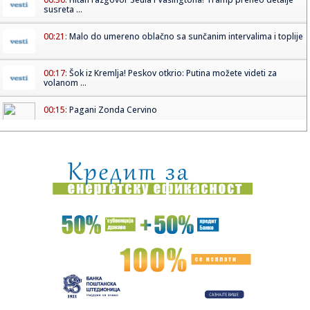
susreta ...
00:21:
Malo do umereno oblačno sa sunčanim intervalima i toplije
00:17:
Šok iz Kremlja! Peskov otkrio: Putina možete videti za
volanom ...
00:15:
Pagani Zonda Cervino
00:11:
Ovako bi trebalo da izgleda nova Škoda Karoq
00:00:
Stado krava napalo bračni par u Austriji, žena podlegla
povreda...
23:52:
ŠTULIĆ NAPRAVIO HAOS NA APENINIMA: Gol Srbina
zakomplikovao bor...
23:50:
Sudar dva aviona na aeromitingu u SAD, nije poznato ima li
žrtav...
23:50:
Zemljotres od 5,2 stepeni Rihtera pogodio jug Kine