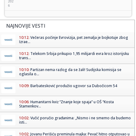
202
6
NAJNOVIJE VESTI
10:12:
Večeras počinje Evrovizija, pet zemalja je bojkotuje zbog
Izrae...
10:12:
Telekom Srbija prikupio 1,95 milijardi evra kroz istorijsku
trans...
10:10:
Partizan nema razlog da se žali! Sudijska komisija se
oglasila o...
10:09:
Barbatesković produžio ugovor sa Dubočicom 54
10:06:
Humanitarni kviz “Znanje koje spaja” u OŠ “Kosta
Stamenkov...
10:02:
Vučić poručio građanima: „Nismo i ne smemo da budemo
isti...
10:02:
Jovanu Perišiću preminula majka: Pevač hitno otputovao u