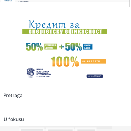
Bosnu
10:02:
VIDEO: Test Toyota Aygo X
10:01:
Cipele sa štiklom: 5 kultnih stilova za proleće i leto 2026.
go...
10:00:
Ako želite soft-focus usne, blurring lip tint definišu ovaj
tre...
09:56:
Decenija ukusa koji sećaju na dom
09:56:
„HTELI SU DA ME UNIŠTE“: Lalatović o princu i sabotaži ...
09:54:
Danas deo Rumenke i Stepanovićeva bez vode
Pretraga
09:54:
Sombor: Kristian Dobi seniorski prvak Srbije
U fokusu
09:53:
ПРИЈЕМНИ ИСПИТ У ОМШ „СТЕВАН ...