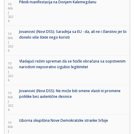
Piknik manifestacija na Donjem Kalemegdanu
10
MA
J
202
6
Jovanović (Novi DSS): Saradnja sa EU - da, ali ne i članstvo jer bi
10
donelo više štete nego koristi
MA
J
202
6
Vladajući režim spreman da se fizički obračuna sa sopstvenim
10
narodom nepovratno izgubio legitimitet
MA
J
202
6
Jovanović (Novi DSS): Ne može biti smene vlasti ni promene
10
politike bez autentične desnice
MA
J
202
6
Izborna skupština Nove Demokratske stranke Srbije
10
MA
J