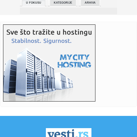
U FOKUSU
KATEGORIJE
ARHIVA
09:50:
Uznemirujući prizori u Zemunu! Osoba pala sa drugog
sprata i ost...
09:50:
Ovog kišnog jutra devojčice brojnije, na svet je došlo 13
beba
09:49:
Mali Iđoš: Njegoš na korak do titule
09:47:
Apatin: Književnica Violeta Jović gostuje u Apatinu i Sonti
09:47:
Pojedine ulice u Rumenki i Stepanovićevu bez vode
09:47:
"Lavina" večeras nastupa na prvom polufinalu Evrovizije -
ovo je...
09:46:
U Severnoj Makedoniji pao pripadnik kriminalne grupe iz
Srbije! S...
09:43:
Beživotno telo muškarca pronađeno u stanu na Čukarici,
sumnja...
09:42:
Crveni krst Vranje organizuje akciju dobrovoljnog davanja