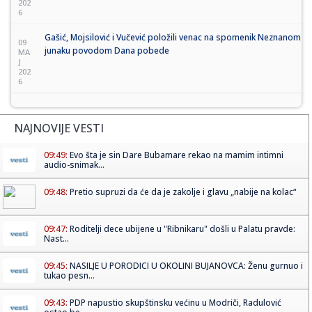
202
6
Gašić, Mojsilović i Vučević položili venac na spomenik Neznanom
09
junaku povodom Dana pobede
MA
J
202
6
NAJNOVIJE VESTI
09:49:
Evo šta je sin Dare Bubamare rekao na mamim intimni
audio-snimak...
09:48:
Pretio supruzi da će da je zakolje i glavu „nabije na kolac“
09:47:
Roditelji dece ubijene u "Ribnikaru" došli u Palatu pravde:
Nast...
09:45:
NASILJE U PORODICI U OKOLINI BUJANOVCA: Ženu gurnuo i
tukao pesn...
09:43:
PDP napustio skupštinsku većinu u Modriči, Radulović