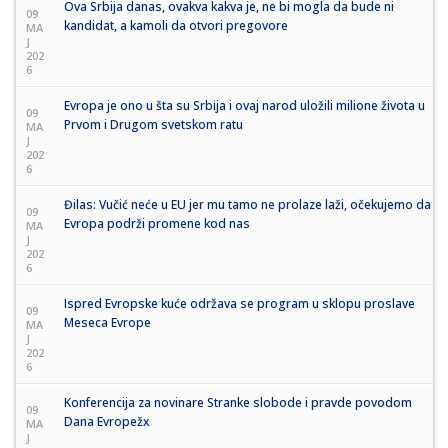
Ova Srbija danas, ovakva kakva je, ne bi mogla da bude ni
09
kandidat, a kamoli da otvori pregovore
MA
J
202
6
Evropa je ono u šta su Srbija i ovaj narod uložili milione života u
09
Prvom i Drugom svetskom ratu
MA
J
202
6
Đilas: Vučić neće u EU jer mu tamo ne prolaze laži, očekujemo da
09
Evropa podrži promene kod nas
MA
J
202
6
Ispred Evropske kuće održava se program u sklopu proslave
09
Meseca Evrope
MA
J
202
6
Konferencija za novinare Stranke slobode i pravde povodom
09
Dana Evropežx
MA
J