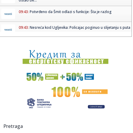
ostao be...
09:43:
Potvrđeno da Šmit odlazi s funkcije: Šta je razlog
09:43:
Nesreća kod Ugljevika: Policajac poginuo u slijetanju s puta
09:43:
"Megastil" iz Banjaluke slavi 30 godina
09:43:
Evropska unija priprema sankcije za nasilne doseljenike
09:42:
Ignjin "Duks i šorc" Pravi 051 reprezent
09:41:
ZVUČI KAO ŠALA, ALI NIJE: Jamal već prestigao Ronalda – a
te...
09:39:
Uhapšena osoba koja je otrovala crnog strvinara(Foto)
09:38:
"Da li će stadion u okviru Expo-a biti dovoljno korišćen":
Pretraga
Eko...