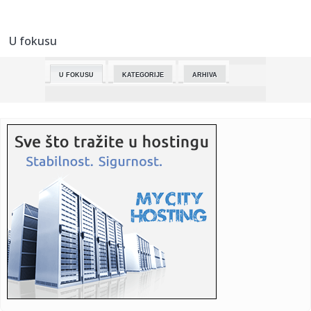
09:36:
Kalas odbacila Putinov predlog da Šreder učestvuje u
pregovorim...
U fokusu
09:36:
OHR zvanično: Šmit odlazi sa funkcije
U FOKUSU
KATEGORIJE
ARHIVA
09:36:
Miljana Kecmanović stigla u sud, nastavlja se suđenje
roditelji...
09:36:
Minesota izjednačila na 2:2 protiv Sparsa
09:36:
Elek: Očekujem da Srpska lista na sledećim izborima, koji
su bo...
09:36:
Niksi ubedljivi protiv Filadelfije za finale Istoka
09:36:
Svetski dan Crvenog krsta i Crvenog polumeseca:
Ujedinjeni u huma...
09:31:
'Juriš u zoru': Kako hoteli sprečavaju turiste da zauzimaju
mes...
09:31:
Vranjski maratonci uspešni na trkama u Podgorici i