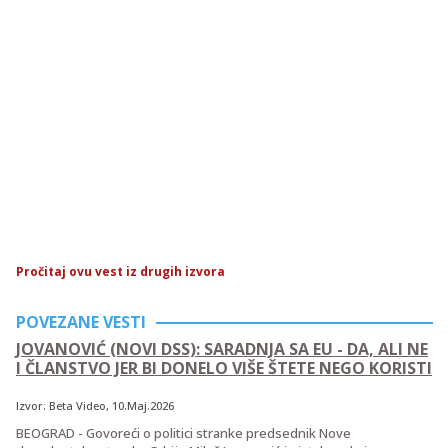
Pročitaj ovu vest iz drugih izvora
POVEZANE VESTI
JOVANOVIĆ (NOVI DSS): SARADNJA SA EU - DA, ALI NE
I ČLANSTVO JER BI DONELO VIŠE ŠTETE NEGO KORISTI
Izvor:
Beta Video
, 10.Maj.2026
BEOGRAD - Govoreći o politici stranke predsednik Nove