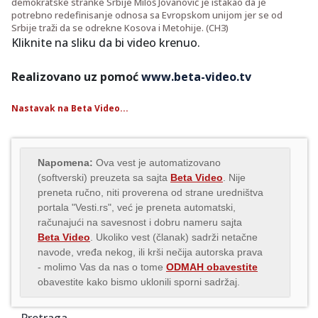
demokratske stranke Srbije Miloš Jovanović je istakao da je
potrebno redefinisanje odnosa sa Evropskom unijom jer se od
Srbije traži da se odrekne Kosova i Metohije. (CH3)
Kliknite na sliku da bi video krenuo.
Realizovano uz pomoć
www.beta-video.tv
Nastavak na Beta Video...
Napomena:
Ova vest je automatizovano
(softverski) preuzeta sa sajta
Beta Video
. Nije
preneta ručno, niti proverena od strane uredništva
portala "Vesti.rs", već je preneta automatski,
računajući na savesnost i dobru nameru sajta
Beta Video
. Ukoliko vest (članak) sadrži netačne
navode, vređa nekog, ili krši nečija autorska prava
- molimo Vas da nas o tome
ODMAH obavestite
obavestite kako bismo uklonili sporni sadržaj.
Pretraga