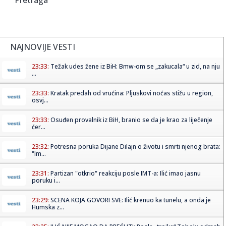
NAJNOVIJE VESTI
23:33:
Težak udes žene iz BiH: Bmw-om se „zakucala“ u zid, na nju
...
23:33:
Kratak predah od vrućina: Pljuskovi noćas stižu u region,
osvj...
23:33:
Osuđen provalnik iz BiH, branio se da je krao za liječenje
ćer...
23:32:
Potresna poruka Dijane Dilajn o životu i smrti njenog brata:
"Im...
23:31:
Partizan "otkrio" reakciju posle IMT-a: Ilić imao jasnu
poruku i...
23:29:
SCENA KOJA GOVORI SVE: Ilić krenuo ka tunelu, a onda je
Humska z...