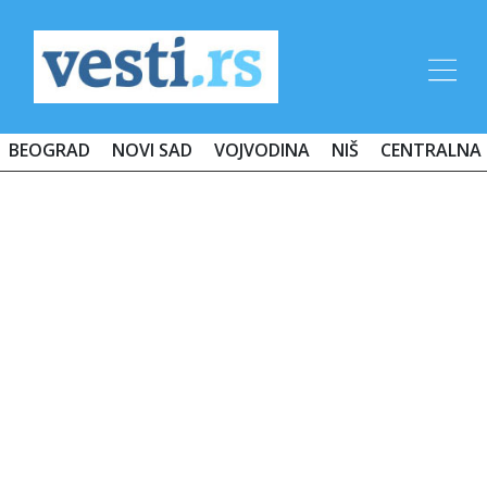
BEOGRAD
NOVI SAD
VOJVODINA
NIŠ
CENTRALNA 