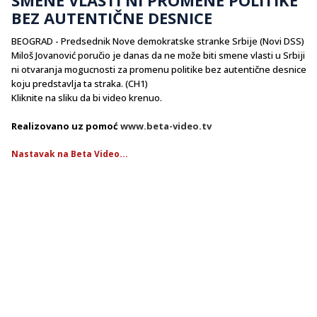
BEZ AUTENTIČNE DESNICE
BEOGRAD - Predsednik Nove demokratske stranke Srbije (Novi DSS)
Miloš Jovanović poručio je danas da ne može biti smene vlasti u Srbiji
ni otvaranja mogucnosti za promenu politike bez autentične desnice
koju predstavlja ta straka. (CH1)
Kliknite na sliku da bi video krenuo.
Realizovano uz pomoć
www.beta-video.tv
Nastavak na Beta Video...