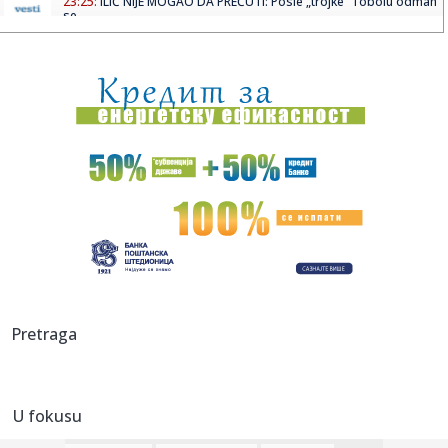
23:25:
ILIĆ NIJE MOGAO DA PREĆUTI: Posle „trojke“ Tobolu odmah
se ...
23:25:
PUKIJU JE BIO DOVOLJAN SAMO MINUT: Legendarni Finac
spasao Helsin...
23:22:
Saša Ilić: "Ako moram da tražim dlaku u jajetu..."
23:21:
BORAC URADIO NAJVAŽNIJE: Belorusi pali, ali jedan detalj
ostavlj...
23:19:
Horor u Višnjici: Muškarac umro posle više uboda stršljena!
23:15:
Tramp najavio kraj rata: "Uskoro se završava" VIDEO
23:15:
MVP finala Evrokupa stigao u Aris – Spanulis dobio veliko
Pretraga
poja...
23:13:
PARTIZAN RAZBIO TOBOL I OTVORIO VRATA PLEJ-OFA:
Humskom odjekival...
U fokusu
23:12:
Dunav testira energetsku stabilnost regiona