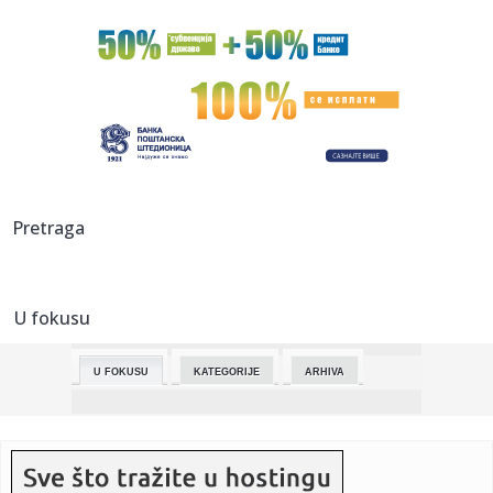
00:13:
Sunčano i toplo, najviša dnevna temperatura do 22
stepena
00:10:
Batler nije smeo da preskoči ovaj specijalitet: Saigrač iz
Zvez...
00:08:
Sara Ćirković u polufinalu Svetskog kupa, obezbeđena
istorijsk...
00:00:
Fudbalska liga Pčinjskog okruga: Mladost i Alakince ne daju
Pretraga
vrh ...
23:57:
JOKIĆ U LOVU NA BREJK: Denver ide na Minesotu u terminu
koji mno...
U fokusu
23:56:
U Budimpešti promovisana knjiga Milana Ljepojevića: "Srbi
su ve...
U FOKUSU
KATEGORIJE
ARHIVA
23:56:
Koja je vaša toksična osobina? Test sa 7 skrivenih životinja
23:53:
SVETSKI DAN KNjIGE: Između zaborava čitanja i trajne
vrednosti ...