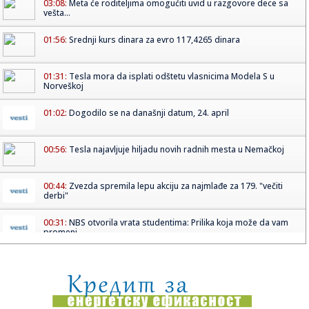
03:08:
Meta će roditeljima omogućiti uvid u razgovore dece sa
vešta...
01:56:
Srednji kurs dinara za evro 117,4265 dinara
01:31:
Tesla mora da isplati odštetu vlasnicima Modela S u
Norveškoj
01:02:
Dogodilo se na današnji datum, 24. april
00:56:
Tesla najavljuje hiljadu novih radnih mesta u Nemačkoj
00:44:
Zvezda spremila lepu akciju za najmlađe za 179. "večiti
derbi"
00:31:
NBS otvorila vrata studentima: Prilika koja može da vam
promeni ...
00:19:
Najnovija velika ADAC-ova statistika: Koja vozila su
najpouzdanij...
00:16:
Ne znate da li imate kaznu za prekršaj? Evo gde da
proverite