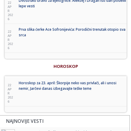
Dvostruko bravo za Bjelogrliće: Aleksej i Dragan isti dan podelili
22
lepe vesti
AP
R
202
6
Prva slika ćerke Ace Sofronijevića: Porodični trenutak otopio sva
22
srca
AP
R
202
6
HOROSKOP
Horoskop za 23. april: Škorpije neko vas privlači, ali i unosi
22
nemir, Jarčevi danas izbegavajte teške teme
AP
R
202
6
NAJNOVIJE VESTI