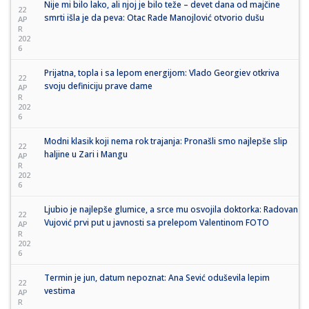
Nije mi bilo lako, ali njoj je bilo teže – devet dana od majčine
22
smrti išla je da peva: Otac Rade Manojlović otvorio dušu
AP
R
202
6
Prijatna, topla i sa lepom energijom: Vlado Georgiev otkriva
22
svoju definiciju prave dame
AP
R
202
6
Modni klasik koji nema rok trajanja: Pronašli smo najlepše slip
22
haljine u Zari i Mangu
AP
R
202
6
Ljubio je najlepše glumice, a srce mu osvojila doktorka: Radovan
22
Vujović prvi put u javnosti sa prelepom Valentinom FOTO
AP
R
202
6
Termin je jun, datum nepoznat: Ana Sević oduševila lepim
22
vestima
AP
R