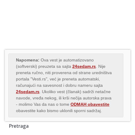
Napomena:
Ova vest je automatizovano
(softverski) preuzeta sa sajta
24sedam.rs
. Nije
preneta ručno, niti proverena od strane uredništva
portala "Vesti.rs", već je preneta automatski,
računajući na savesnost i dobru nameru sajta
24sedam.rs
. Ukoliko vest (članak) sadrži netačne
navode, vređa nekog, ili krši nečija autorska prava
- molimo Vas da nas o tome
ODMAH obavestite
obavestite kako bismo uklonili sporni sadržaj.
Pretraga