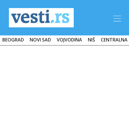
BEOGRAD
NOVI SAD
VOJVODINA
NIŠ
CENTRALNA 