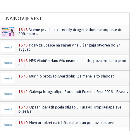
NAJNOVIJE VESTI
16:48:
Vreme je za hair care: Lilly drogerie donose popuste do
30% na pr...
16:48:
Poziv za učešće na sajmu vina u Šangaju otvoren do 24.
avgust...
16:48:
NPS Vladičin Han: Vrlu nismo nasledili, pozajmili smo je od
na...
16:48:
Murinjo prozvao Gvardiolu: "Za mene je to slabost"
16:42:
Galerija fotografija – Rockstadt Extreme Fest 2026 – Brasov
16:40:
Opasni parazit pčela stigao u Tursku: Tropilaelaps sve
bliže Ba...
16:40:
Novi preokret na tržištu nafte: Iran postavio uslove