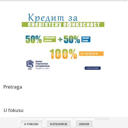
16:40:
Kerik daje novu šansu Rašfordu
16:40:
Analiza otkriva: Vožnja trotineta nosi veći rizik od težih
pov...
16:40:
Feran Tores sve bliži PSŽ-u
16:40:
Slovenija oslabljena, moraju bez Dončića i Hejsa
16:38:
Старовић: Циљ је да до краја 2027. ...
16:40:
Potpuni haos posle zemljotresa: Zgrade sravnjene,
Pretraga
građani golim ...
16:40:
ANS: "Zaustavimo politiku mržnje pre nego što neko
postane žrt...
U fokusu
16:39:
Nišville 2026: Novi učesnici glavnog programa
U FOKUSU
KATEGORIJE
ARHIVA