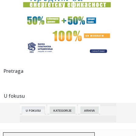
13:04:
Novi košarkaški spektakl u Nišu - ko osvaja Kup Korać?
13:02:
Tribina i razgovor o knjizi "Zašto rat?" u četvrtak u CK13
12:57:
Prva poseta ambasadora Indije Novom Sadu: Saradnja i IT
12:56:
Talking Heads objavljuju demo verziju pesme “Psycho
Killer” i...
12:55:
Sloba Radanović šokirao odgovorom o Luni Đogani: Sa
Pretraga
Jelenom bi...
12:52:
Kina pošumila obod jedne od najsurovijih pustinja: Stvoren
rezer...
U fokusu
12:50:
Mrdić: Dragan Šolak štiti tužiteljku Savović i kriminalce
U FOKUSU
KATEGORIJE
ARHIVA
12:48:
„ODLIČNA PRILIKA ZA NAS DOMAĆE IGRAČE“: Pokuševski
uzbu...
12:47:
Pokret za narod i državu u Nišu: Peti napad na prostorije