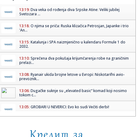
13:19:
Dva veka od rođenja diva Srpske Atine: Veliki jubilej
Svetozara ...
13:18:
O njima se priča: Ruska klizačica Petrosjan, Japanke i trio
'An...
13:15:
Katalunja i SPA naizmjenično u kalendaru Formule 1 do
2032.
13:10:
Sprečena dva pokušaja krijumčarenja robe na graničnim
prelazi...
13:08:
Ryanair ukida brojne letove u Evropi: Niskotarifni avio-
prevoznik...
13:06:
Dugačke suknje su „elevated basic“ komad koji nosimo
tokom c...
13:05:
GROBARI U NEVERICI: Evo ko sudi Večiti derbi!
13:04:
VIDEO: Zeekr 7X