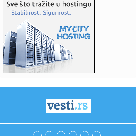
12:45:
Šok u Los Anđelesu: Zvezda Lejkersa uhapšena zbog
posedovanja ...
12:42:
SSP: PIO fond plaća 44 miliona dinara za preglede na klinici
par...
12:41:
Kancelarija za KiM: Ponovo skinuta srpska zastava sa
groba Ivice ...
12:41:
Linta: Pre 30 godina prinudno iseljeno više od 120.000
sarajevsk...
12:41:
Poljoprivrednici osmi dan nastavili blokadu pojedinih
saobraćajn...
12:40:
ЦРКВЕНА ОПШТИНА АПАТИН ОРГАНИЗУЈЕ ...
12:41:
Havarije na vodovodnoj mreži u Jabuci i Starčevu: Ekipe na
tere...
12:38:
Oglasio se Prestijani: Pogrešno me je razumio, nisam ga
vrijeđa...