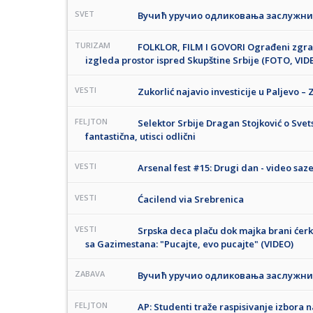
SVET
Вучић уручио одликовања заслужн
TURIZAM
FOLKLOR, FILM I GOVORI Ograđeni zgrad
izgleda prostor ispred Skupštine Srbije (FOTO, VID
VESTI
Zukorlić najavio investicije u Paljevo – Z
FELJTON
Selektor Srbije Dragan Stojković o Sve
fantastična, utisci odlični
VESTI
Arsenal fest #15: Drugi dan - video saz
VESTI
Ćacilend via Srebrenica
VESTI
Srpska deca plaču dok majka brani ćerku
sa Gazimestana: "Pucajte, evo pucajte" (VIDEO)
ZABAVA
Вучић уручио одликовања заслужн
FELJTON
AP: Studenti traže raspisivanje izbora