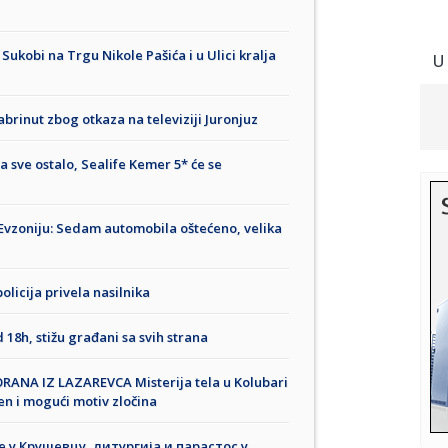
kobi na Trgu Nikole Pašića i u Ulici kralja
U
abrinut zbog otkaza na televiziji Juronjuz
ve ostalo, Sealife Kemer 5* će se
 Evzoniju: Sedam automobila oštećeno, velika
olicija privela nasilnika
 18h, stižu građani sa svih strana
NA IZ LAZAREVCA Misterija tela u Kolubari
en i mogući motiv zločina
у Крушевцу, литургија и парастос у