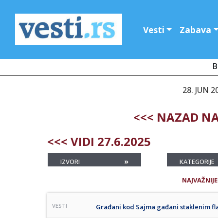
Vesti
Zabava
B
28. JUN 2
<<< NAZAD NA
<<< VIDI 27.6.2025
»
IZVORI
KATEGORIJE
NAJVAŽNIJE
VESTI
Građani kod Sajma gađani staklenim f