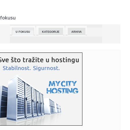
00:16:
Razbuktava vatromet strasti: Ovo je najjača erogena zona
 fokusu
00:16:
Tržište nafte pred novim izazovima zbog Ormuza
U FOKUSU
KATEGORIJE
ARHIVA
00:16:
Metallica ispisala istoriju u Velsu
00:15:
Novi režim prevoza u Beogradu: Izmene na Dorćolu,
Voždovcu i ...
00:12:
Serena Vilijams eliminisana u prvom kolu Vimbldona
00:12:
Četiri medalje srpskim srednjoškolcima na Balkanskoj
fizičkoj ...
00:12:
NBA Evropa cilja 12 gradova, uskoro finalizacija
sporazuma
00:12:
UEFA kaznila Partizan sa 200 hiljada evra zbog finansijskih
nepra...
00:12:
OFAC produžio operativnu licencu NIS-u do 31. jula