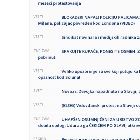
meseci protestovanja
VESTI
BLOKADERI NAPALI POLICIJU PALICAMA: Su
Milana, policajac povređen kod Londona (VIDEO)
VESTI
Sindikat novinara i medijskih radnika z
TURIZAM
SPAKUJTE KUPAĆE, PONESITE OSMEH: Za s
pobrinuti
VESTI
Veliko upozorenje za sve koji putuju ka
opasnost kod Soluna!
SVET
Nova.rs: Devojka napadnuta na Slaviji, p
VESTI
(BLOG) Vidovdanski protest na Slaviji od
TURIZAM
UHAPŠEN OSUMNJIČENI ZA UBISTVO ZORA
dobila epilog: Udarao ga ČEKIĆEM PO GLAVI, otkriv
REGION
Видовданска свечана седница Владе 