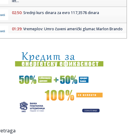
let...
02:50:
Srednji kurs dinara za evro 117,3578 dinara
01:39:
Vremeplov: Umro čuveni američki glumac Marlon Brando
01:15:
Strašna Francuska ide dalje: Mpabe i Olise su
nezaustavljivi
01:11:
Jaguar XJ220 by Callum Designs (dopunjeno)
01:06:
Jeep priprema nove modele za Evropu
00:49:
Šef Honde otkrio da je dogovor s Nissanom blizu
00:33:
Pontonski most do Lida ponovo postavljen: Od danas
pešice do omi...
00:16:
Dogodilo se na današnji datum, 1. jul
retraga