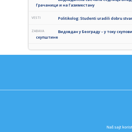
Грачаници и на Газиместану
VESTI
Politikolog: Studenti uradili dobru stvar
ZABAVA
Видовдан у Београду – у току скупов
скупштине
Naš sajt koris