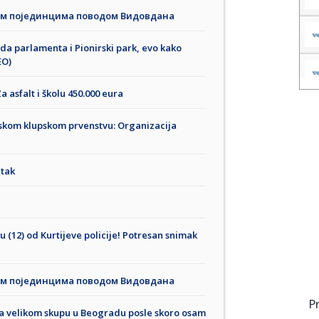
им појединцима поводом Видовдана
a parlamenta i Pionirski park, evo kako
EO)
a asfalt i školu 450.000 eura
tskom klupskom prvenstvu: Organizacija
etak
 (12) od Kurtijeve policije! Potresan snimak
им појединцима поводом Видовдана
P
 na velikom skupu u Beogradu posle skoro osam