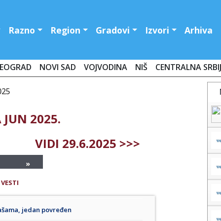
Razno
Region
Gradovi
Izvori
Arhiva
EOGRAD
NOVI SAD
VOJVODINA
NIŠ
CENTRALNA SRBI
025
 JUN 2025.
VIDI 29.6.2025 >>>
»
 VESTI
lašama, jedan povređen