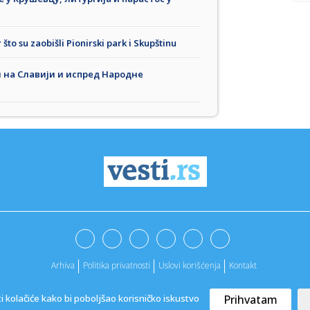
 što su zaobišli Pionirski park i Skupštinu
и на Славији и испред Народне
Arhiva
Politika privatnosti
Uslovi korišćenja
Kontakt
ti kolačiće kako bi poboljšao korisničko iskustvo
Prihvatam
@2022. -
Vesti
|
Marketing agencija
ApaOne