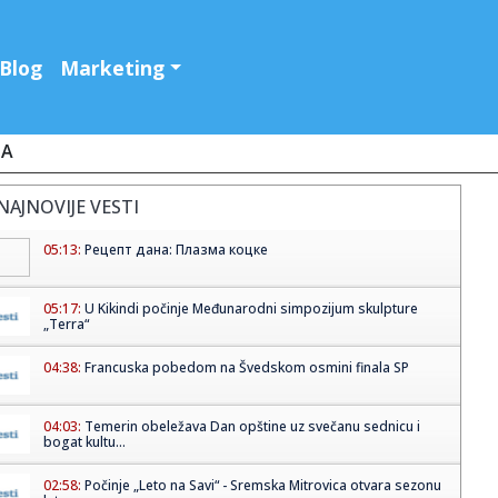
Blog
Marketing
JA
NAJNOVIJE VESTI
05:13:
Рецепт дана: Плазма коцке
05:17:
U Kikindi počinje Međunarodni simpozijum skulpture
„Terra“
04:38:
Francuska pobedom na Švedskom osmini finala SP
04:03:
Temerin obeležava Dan opštine uz svečanu sednicu i
bogat kultu...
02:58:
Počinje „Leto na Savi“ - Sremska Mitrovica otvara sezonu