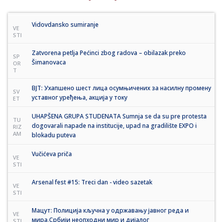
Vidovdansko sumiranje
VE
STI
Zatvorena petlja Pećinci zbog radova – obilazak preko
SP
Šimanovaca
OR
T
ВЈТ: Ухапшено шест лица осумњичених за насилну промену
SV
уставног уређења, акција у току
ET
UHAPŠENA GRUPA STUDENATA Sumnja se da su pre protesta
TU
dogovarali napade na institucije, upad na gradilište EXPO i
RIZ
AM
blokadu puteva
Vučićeva priča
VE
STI
Arsenal fest #15: Treci dan - video sazetak
VE
STI
Мацут: Полиција кључна у одржавању јавног реда и
VE
мира,Србији неопходни мир и дијалог
STI