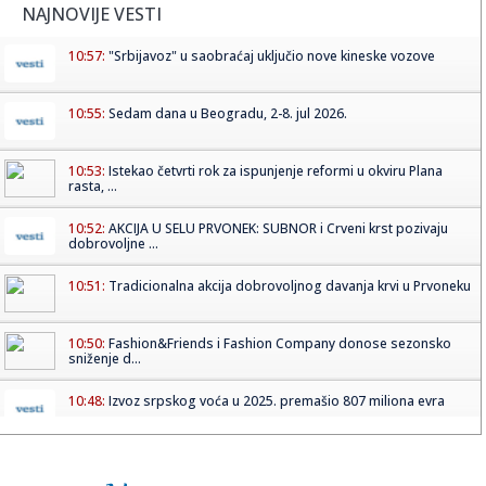
NAJNOVIJE VESTI
10:57:
"Srbijavoz" u saobraćaj uključio nove kineske vozove
10:55:
Sedam dana u Beogradu, 2-8. jul 2026.
10:53:
Istekao četvrti rok za ispunjenje reformi u okviru Plana
rasta, ...
10:52:
AKCIJA U SELU PRVONEK: SUBNOR i Crveni krst pozivaju
dobrovoljne ...
10:51:
Tradicionalna akcija dobrovoljnog davanja krvi u Prvoneku
10:50:
Fashion&Friends i Fashion Company donose sezonsko
sniženje d...
10:48:
Izvoz srpskog voća u 2025. premašio 807 miliona evra
10:47:
Sa audicije je otišla ponižena, a i danas ga mrzi: Najgori
film...