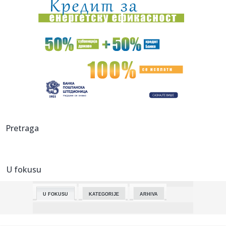
10:46:
OPREZ VRANJANCI:Serija prevara se nastavlja!
10:45:
Dejana Stefanović o izazovima koje publika ne vidi: Kako
izgleda...
10:43:
U DENVERU OSTALI BEZ VELIKOG POJAČANJA: MVP odabrao
drugi tim, v...
10:43:
Nije menjao boje: Kodi stigao u Zvezdin bratski klub
(FOTO)
10:42:
48. Trka oko Avale
Pretraga
10:42:
Pijan završio u kanalu, komšija povređen: Ovo je kazna za
novo...
U fokusu
10:38:
МИЛИЦА ПАВЛОВИЋ СУТРА НА 62. ...
U FOKUSU
KATEGORIJE
ARHIVA
10:37:
Raspored utakmica SP za četvrtak: Veliki dan za Hrvatsku -
pred ...