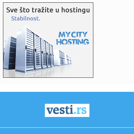
10:35:
Dačić i Toškovski obišli granični prelaz “Preševo-Tabanov...
10:32:
Građane čeka novo poskupljenje struje?
10:31:
Zamrznuta iranska sredstva: Gde je novac i zašto je važan
za Te...
10:29:
Mrdić podneo prijavu Agenciji za korupciju protiv tužioca
Mlade...
10:25:
Iranski haker u ekstradicionom pritvoru u Crnoj Gori čeka
zahtev...
10:24:
Tramp započinje ratove i zarađuje milijarde
10:24:
Francuska se obračunava sa pedofilima: Uvodi doživotnu
kaznu za...
10:22:
Kraj mundijalskih snova: Bosna i Hercegovina završila svoje
uče...
10:21:
JP "Inđija put" dodelio dva posla istoj firmi u dva dana