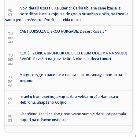
Novi detalji užasa u Kaluđerici: Ćerka ubijene žene izašla iz
VE
porodične kuće u kojoj se dogodio stravičan zločin, pa izustila
STI
samo jednu rečenicu - Evo šta je rekla o ocu
CVET LUKSUZA U SRCU HURGADE: Desert Rose 5*
TU
RIZ
AM
KEMIŠ I ZORICA BRUNCLIK OBOJE U BELIM ODELIMA NA SVOJOJ
TU
SVADBI Pevačici na glavi šešir: A oko njih deca i unuci
RIZ
AM
Мацут осудио насиље и нападе на полицију, позива на
ZA
дијалог
BA
VA
Izrael u tromesečnoj akciji razbio veliku mrežu Hamasa u
SV
Hebronu, uhapšeno 60 ljudi
ET
Uhapšeno šest lica zbog osnovane sumnje da su pripremala
VE
napad na državne institucije
STI