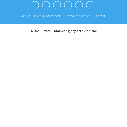
10:21:
Istraga o policijskoj brutalnosti u Valjevu: Dokle se stiglo?
Arhiva
Politika privatnosti
Uslovi korišćenja
Kontakt
10:18:
TUŽNA STRANA MUNDIJALA: Selektoru na konferenciji
saopštili da ...
@2022. -
Vesti
|
Marketing agencija
ApaOne
10:17:
Rusi izvršili masovni udar na Kijev
10:17:
Moćne Vučićeve poruke građanima na istorijskom skupu:
„Vi s...
10:15:
Bloc Party objavili emotivni novi singl ‘Love Bombs’
10:13:
Uslovi rada u Juri: Aktivisti zahtevaju od rukovodstva da
uklju...
10:13:
Cvijić: Vlast se oslanja na kriminalce više nego na policiju,
p...
10:10:
91. Новосадски ноћни базар на Рибљој ...