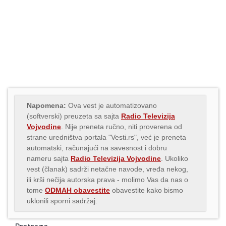
Napomena:
Ova vest je automatizovano
(softverski) preuzeta sa sajta
Radio Televizija
Vojvodine
. Nije preneta ručno, niti proverena od
strane uredništva portala "Vesti.rs", već je preneta
automatski, računajući na savesnost i dobru
nameru sajta
Radio Televizija Vojvodine
. Ukoliko
vest (članak) sadrži netačne navode, vređa nekog,
ili krši nečija autorska prava - molimo Vas da nas o
tome
ODMAH obavestite
obavestite kako bismo
uklonili sporni sadržaj.