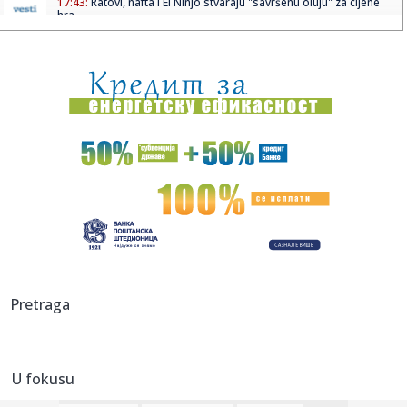
17:43:
Ratovi, nafta i El Ninjo stvaraju "savršenu oluju" za cijene
hra...
17:42:
Zalužni ponovo udara na Zelenskog: Ukrajina je iskoristila
sve o...
17:42:
Sombor: Sombor prvi dostigao 40 stepeni
17:40:
KOSTIĆ SE VRATIO U HOLANDIJU: Srpski reprezentativac
potpisao za...
17:40:
Forlan postao selektor dvostrukog šampiona sveta
17:38:
Zvezdin bratski klub doveo Albanca! Navijači spremaju
pakao upra...
17:35:
Vozili pijani po Novom Sadu: Policija zadržala dvojicu
Pretraga
vozača
17:34:
Kongo zabranio izvoz važnih ruda: Skočile cene na berzi
metala
U fokusu
17:31:
Kineski izvoz nastavio rast u julu