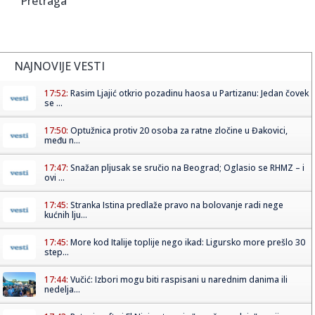
Pretraga
NAJNOVIJE VESTI
17:52:
Rasim Ljajić otkrio pozadinu haosa u Partizanu: Jedan čovek
se ...
17:50:
Optužnica protiv 20 osoba za ratne zločine u Đakovici,
među n...
17:47:
Snažan pljusak se sručio na Beograd; Oglasio se RHMZ – i
ovi ...
17:45:
Stranka Istina predlaže pravo na bolovanje radi nege
kućnih lju...
17:45:
More kod Italije toplije nego ikad: Ligursko more prešlo 30
step...
17:44:
Vučić: Izbori mogu biti raspisani u narednim danima ili
nedelja...