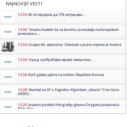
NAJNOVIJE VESTI
13:34:
ЕК потврдила да СРБ испуњава ...
13:36:
"Imamo kvalitet da se borimo za medalje na Evropskom
prvenstvu u ...
13:34:
Doajen bh. alpinizma: 'Odustati u pravo vrijeme je mantra'
13:29:
Усред саобраћајне вреве смештена ...
13:26:
Kurti gađan jajima na sednici Skupštine Kosova
13:26:
Skandal na SP u Zagrebu: Algoritam „izbacio“ Crnu Goru
(VIDEO...
13:25:
Jovanov podelio fotografiju glumca Dragana Jovanovića:
Blokaderi...
13:23:
Detalji sudara putničkog i teretnog voza u Hrvatskoj:
Petoro te...