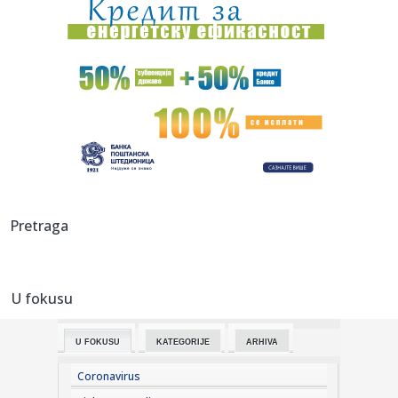
13:23:
Šaranov: "Pravimo razliku odnosom prema igračima"
VIDEO
13:22:
Đurić poručio: "Ozbiljna država razgovara sa svima";
"Nećemo...
13:22:
"Nikome dosad ovo nisam rekla!" Ani Radulović dečko
poklonio pe...
13:20:
Košarka je najvažnija i najskuplja
13:18:
"Ukrajina nije priznala tzv. Kosovo" Vučić: Srbija podržava
Pretraga
te...
13:17:
Srbija i Ukrajina podižu saradnju na viši nivo: Trgovinska
razm...
U fokusu
13:16:
Zelenski ponovio da Kijev ne priznaje lažnu državu: "Naš
stav ...
U FOKUSU
KATEGORIJE
ARHIVA
13:15:
Green Day pokrenuo 24/7 YouTube kanal Gdtv sa
arhivskim snimcima
Coronavirus