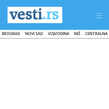
BEOGRAD
NOVI SAD
VOJVODINA
NIŠ
CENTRALNA 