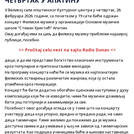
У Великој сали општинског Културног центра у четвртак, 26.
фебруара 2026. године, са почетком у 19 сати биће одржан
концерт Филмске музике у организацији Основне музичке
школе “Стеван Христић” Апатин.
Овај догађај има за циљ да филмску музику приближи најширој
публици, посебно
>> Pročitaj celu vest na sajtu Radio Dunav <<
деци, и да им представи богатство класичних инструмената
кроз популарне и препознатљиве мелодије.
На програму концерта наћи ће се музика из најпознатијих
филмских остварења различитих жанрова, која су остала
упамћена кроз генерације.
Концерт ће бити додатно обогаћен сценским наступима у духу
композиција које ће се изводити, чиме ће музички доживљај
бити још потпунији и занимљивији за све.
Посебност овог догађаја огледа се у томе што на концерту
учествују деца која упорно, вредно и предано раде, не само
деца такмичари. Тиме желимо да покажемо да је музика
доступна свима и да уживање у њој не зависи од такмичарских
резултата. Као подршка ученицима биће и њихови наставници.