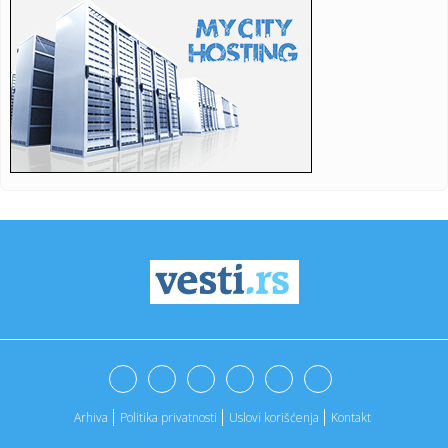
16:09:
Preokret: Bolomboj veran Asvelu
16:09:
Novosadski studenti prikupljaju pomoć za one koji gase
požar u ...
16:05:
Редовна конзумација ових ...
16:06:
Uznemirujući prizor: Pronađene kosti na isušenom dnu
Save, aso...
16:06:
Duge kolone na pojedim graničnim prelazima
16:03:
Evropski odgovor na Starlink: Stiže IRIS² satelitski internet
16:02:
Ne krećite na put dok ovo ne proverite: Zbog nekoliko
hiljada di...
16:01:
Treba vam savršena atlet majica? Pronašli smo 5 modela
vrednih ...
Arhiva
Politika privatnosti
Uslovi korišćenja
Kontakt
16:00:
Kaucija za limenke stiže u Srbiju? Novi model povraćaja
mogao b...