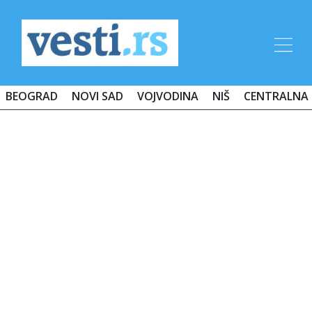
BEOGRAD
NOVI SAD
VOJVODINA
NIŠ
CENTRALNA 