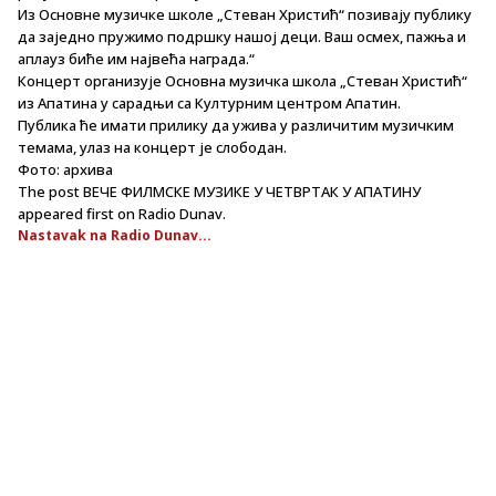
Из Основне музичке школе „Стеван Христић“ позивају публику
да заједно пружимо подршку нашој деци. Ваш осмех, пажња и
аплауз биће им највећа награда.“
Концерт организује Основна музичка школа „Стеван Христић“
из Апатина у сарадњи са Културним центром Апатин.
Публика ће имати прилику да ужива у различитим музичким
темама, улаз на концерт је слободан.
Фото: архива
The post ВЕЧЕ ФИЛМСКЕ МУЗИКЕ У ЧЕТВРТАК У АПАТИНУ
appeared first on Radio Dunav.
Nastavak na Radio Dunav...