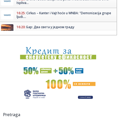
Ispliva...
16:25:
Cirkus – Kanter i Vajt hoće u WNBA: "Demonizacija grupe
ljudi....
16:20:
Бар: Два света у једном граду
16:22:
Dvojica radnika povređena u fabrici u Kikindi
16:20:
Srpkinjama evropska bronza: Emilija, Natalija i Marija
"upucale" ...
16:17:
Povrijeđeni motociklista kod Brčkog van životne opasnosti
16:17:
Drugo veče „Fresh Wave“ festivala spojilo nespojive
ritmove
16:17:
Nada Topčagić iskreno o prolaznosti i najvećem strahu:
"Velika...
16:17:
Najveća željezara iz Afrike dolazi u BiH, velika prilika za
Pretraga
dom...