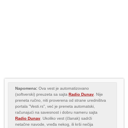
Napomena:
Ova vest je automatizovano
(softverski) preuzeta sa sajta
Radio Dunav
. Nije
preneta ručno, niti proverena od strane uredništva
portala "Vesti.rs", već je preneta automatski,
računajući na savesnost i dobru nameru sajta
Radio Dunav
. Ukoliko vest (članak) sadrži
netačne navode, vređa nekog, ili krši nečija