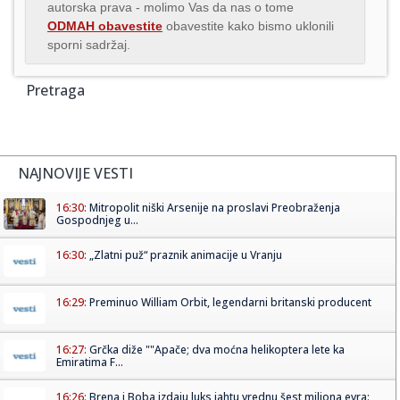
autorska prava - molimo Vas da nas o tome
ODMAH obavestite
obavestite kako bismo uklonili
sporni sadržaj.
Pretraga
NAJNOVIJE VESTI
16:30:
Mitropolit niški Arsenije na proslavi Preobraženja
Gospodnjeg u...
16:30:
„Zlatni puž“ praznik animacije u Vranju
16:29:
Preminuo William Orbit, legendarni britanski producent
16:27:
Grčka diže ""Apače; dva moćna helikoptera lete ka
Emiratima F...
16:26:
Brena i Boba izdaju luks jahtu vrednu šest miliona evra: