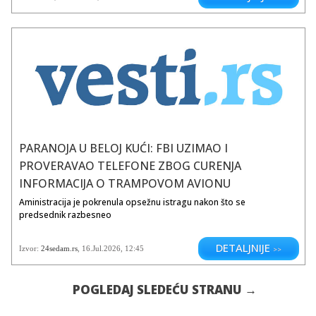
PARANOJA U BELOJ KUĆI: FBI UZIMAO I
PROVERAVAO TELEFONE ZBOG CURENJA
INFORMACIJA O TRAMPOVOM AVIONU
Aministracija je pokrenula opsežnu istragu nakon što se
predsednik razbesneo
DETALJNIJE
Izvor:
24sedam.rs
,
16.Jul.2026
, 12:45
>>
POGLEDAJ SLEDEĆU STRANU →