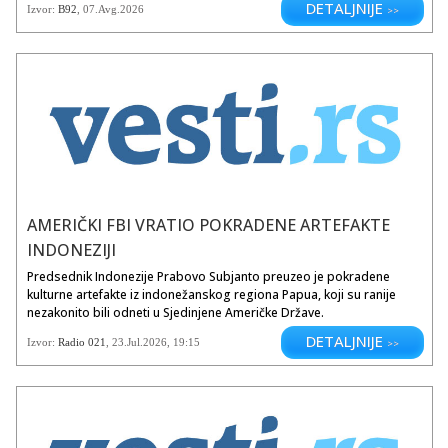
DETALJNIJE
Izvor:
B92
, 07.Avg.2026
>>
AMERIČKI FBI VRATIO POKRADENE ARTEFAKTE
INDONEZIJI
Predsednik Indonezije Prabovo Subjanto preuzeo je pokradene
kulturne artefakte iz indonežanskog regiona Papua, koji su ranije
nezakonito bili odneti u Sjedinjene Američke Države.
DETALJNIJE
Izvor:
Radio 021
,
23.Jul.2026
, 19:15
>>