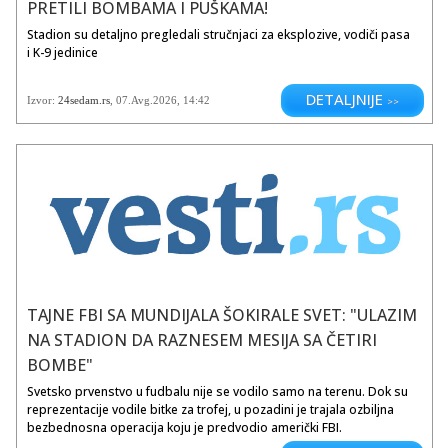
PRETILI BOMBAMA I PUŠKAMA!
Stadion su detaljno pregledali stručnjaci za eksplozive, vodiči pasa
i K-9 jedinice
DETALJNIJE
Izvor:
24sedam.rs
,
07.Avg.2026
, 14:42
>>
TAJNE FBI SA MUNDIJALA ŠOKIRALE SVET: "ULAZIM
NA STADION DA RAZNESEM MESIJA SA ČETIRI
BOMBE"
Svetsko prvenstvo u fudbalu nije se vodilo samo na terenu. Dok su
reprezentacije vodile bitke za trofej, u pozadini je trajala ozbiljna
bezbednosna operacija koju je predvodio američki FBI.