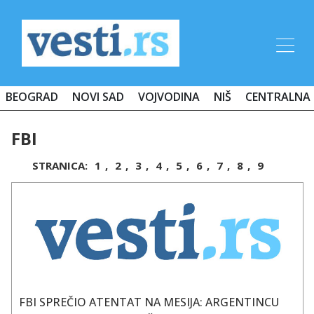
BEOGRAD
NOVI SAD
VOJVODINA
NIŠ
CENTRALNA 
FBI
STRANICA:
1
,
2
,
3
,
4
,
5
,
6
,
7
,
8
,
9
FBI SPREČIO ATENTAT NA MESIJA: ARGENTINCU