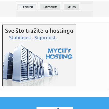
Spac...
U FOKUSU
KATEGORIJE
ARHIVA
08:33:
Pitomi, tužni Dunav i vonj osušenog mulja: BBC u Bezdanu
08:30:
Autobus na sprat zapeo na trajektu za Korčulu, ljudi ga
tresli i...
08:30:
Poznati glumac otkrio zbog čega je mrzeo snimanje ovog
filma: "T...
08:28:
Данас претежно сунчано, на истоку и ...
08:30:
Tramp pred ključnom bitkom: Izbori koji mogu promeniti
Ameriku
08:27:
NOLE NAPRAVIO ŠOU U HERCEG NOVOM: Izašao na binu, a
onda je Kan...
08:27:
Zanimljive činjenice o avionima koje možda niste znali
08:27:
Pismo čitalaca: Stop krivolovu na prepelicu