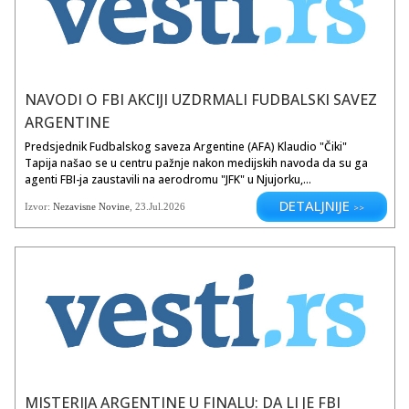
NAVODI O FBI AKCIJI UZDRMALI FUDBALSKI SAVEZ
ARGENTINE
Predsjednik Fudbalskog saveza Argentine (AFA) Klaudio "Čiki"
Tapija našao se u centru pažnje nakon medijskih navoda da su ga
agenti FBI-ja zaustavili na aerodromu "JFK" u Njujorku,...
DETALJNIJE
Izvor:
Nezavisne Novine
, 23.Jul.2026
>>
MISTERIJA ARGENTINE U FINALU: DA LI JE FBI