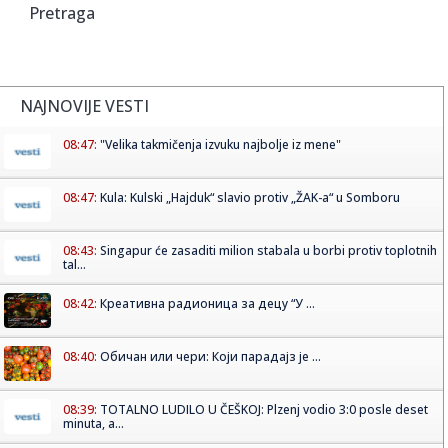
Pretraga
NAJNOVIJE VESTI
08:47:
"Velika takmičenja izvuku najbolje iz mene"
08:47:
Kula: Kulski „Hajduk“ slavio protiv „ŽAK-a“ u Somboru
08:43:
Singapur će zasaditi milion stabala u borbi protiv toplotnih
tal...
08:42:
Креативна радионица за децу “У ...
08:40:
Обичан или чери: Који парадајз је ...
08:39:
TOTALNO LUDILO U ČEŠKOJ: Plzenj vodio 3:0 posle deset
minuta, a...