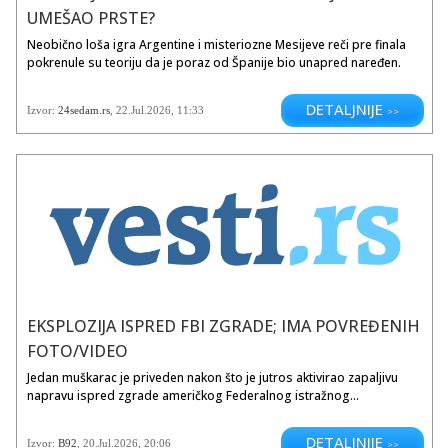
UMEŠAO PRSTE?
Neobično loša igra Argentine i misteriozne Mesijeve reči pre finala
pokrenule su teoriju da je poraz od Španije bio unapred naređen.
DETALJNIJE
Izvor:
24sedam.rs
,
22.Jul.2026
, 11:33
>>
EKSPLOZIJA ISPRED FBI ZGRADE; IMA POVREĐENIH
FOTO/VIDEO
Jedan muškarac je priveden nakon što je jutros aktivirao zapaljivu
napravu ispred zgrade američkog Federalnog istražnog...
DETALJNIJE
Izvor:
B92
,
20.Jul.2026
, 20:06
>>