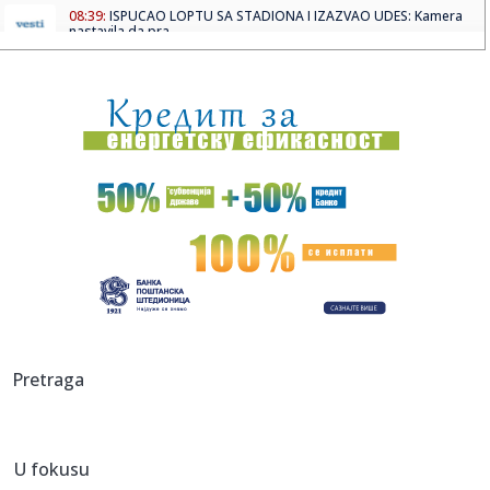
08:39:
ISPUCAO LOPTU SA STADIONA I IZAZVAO UDES: Kamera
nastavila da pra...
08:39:
Odžaci: Đaković i Beriša posetili „Tortijadu“ u Laliću
08:38:
Jeziv napad u Beogradu: Devojka (18) povređena nožem!
08:38:
Сајам екологије на Новосадском ...
08:37:
Leto se ne predaje, i narednih dana sunčano i veoma toplo
08:35:
On je zvanično najbolji mladi trubač u Guči: "Nastaviću da
ra...
08:33:
Vučić danas obilazi radove na rekonstrukciji Starog
Pretraga
železničk...
08:33:
Osumnjičeni za pucnjavu na policiju i krađu vozila na auto-
putu...
U fokusu
08:33:
VIDEO: Južnokorejska letelica snimila krater koji je raketa