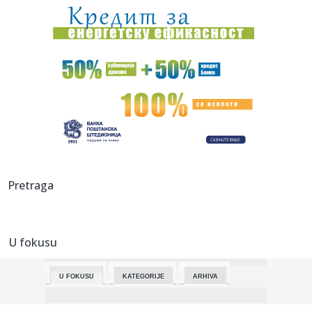
Olimpijakos!
11:50:
Vučić: Slučaj zvučni top će dobiti sudski epilog, tužilašt...
11:46:
Bogdanović stigao – Smit odlazi
11:43:
I dalje gori u Francuskoj; "Sezona požara počela ranije"
VIDEO
11:40:
Vučić obišao "Osmeh Vojvodine": Na autoputevima u Srbiji
nema ...
11:37:
Najveća senzacija Mundijala pred transferom karijere!
Pretraga
Vozinja st...
11:32:
Патријарх Порфирије данас у ...
U fokusu
11:37:
Isplivali detalji suđenja Ane Ivanović i Švajnija: Ozbiljno "r...
U FOKUSU
KATEGORIJE
ARHIVA
11:32:
Аргентина после драме и ...