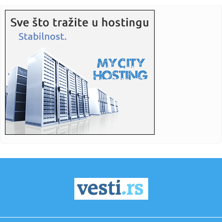
11:32:
У 2026/27. години у Србији 17.493 буџетска ...
11:32:
Врућине пореметиле прославу ...
11:32:
Нападнут чувар “ЈКП Тржница”
11:32:
Путничка возила се задржавају на ...
11:32:
Francuska bez važnog igrača u osmini finala
11:31:
Venčali se Tejlor Svift i Trejvis Kels, ceremoniju vodio Adam
Sa...
11:31:
FIFA STAVILA TAČKU NA DRAMU: Objavljen dokaz o
poništenom golu ...
11:28:
Mala Balea bočica iz dm-a je hit leta: instant osveženje za
lic...
11:21:
Napadnut čuvar JKP „Tržnica“: Pretučen nakon što je poku...