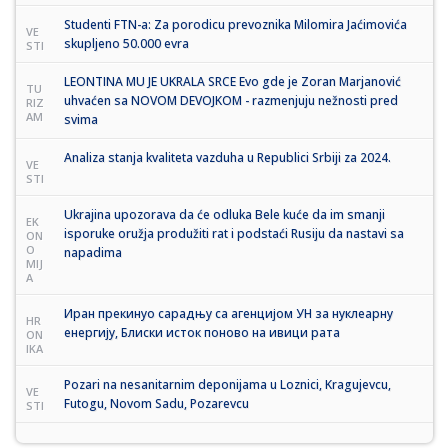
Studenti FTN-a: Za porodicu prevoznika Milomira Jaćimovića
VE
skupljeno 50.000 evra
STI
LEONTINA MU JE UKRALA SRCE Evo gde je Zoran Marjanović
TU
uhvaćen sa NOVOM DEVOJKOM - razmenjuju nežnosti pred
RIZ
AM
svima
Analiza stanja kvaliteta vazduha u Republici Srbiji za 2024.
VE
STI
Ukrajina upozorava da će odluka Bele kuće da im smanji
EK
isporuke oružja produžiti rat i podstaći Rusiju da nastavi sa
ON
O
napadima
MIJ
A
Иран прекинуо сарадњу са агенцијом УН за нуклеарну
HR
енергију, Блиски исток поново на ивици рата
ON
IKA
Pozari na nesanitarnim deponijama u Loznici, Kragujevcu,
VE
Futogu, Novom Sadu, Pozarevcu
STI