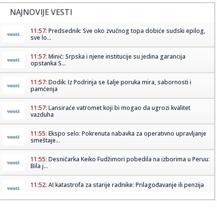
NAJNOVIJE VESTI
11:57:
Predsednik: Sve oko zvučnog topa dobiće sudski epilog,
sve lo...
11:57:
Minić: Srpska i njene institucije su jedina garancija
opstanka S...
11:57:
Dodik: Iz Podrinja se šalje poruka mira, sabornosti i
pamćenja
11:57:
Lansiraće vatromet koji bi mogao da ugrozi kvalitet
vazduha
11:55:
Ekspo selo: Pokrenuta nabavka za operativno upravljanje
smeštaje...
11:55:
Desničarka Keiko Fudžimori pobedila na izborima u Peruu:
Bila j...
11:52:
AI katastrofa za starije radnike: Prilagođavanje ili penzija
11:51:
NOVI KLUB, NOVA PRIČA: Popović iz Zvezde stigao u