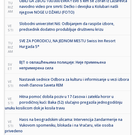
UBILI GA ZBOG 100.000 EVRA?! Evo s kim se Zoran iz Lazarevca
TU
navodno video pre smrti: Dečko i devojka u Kolubari našli
RIZ
AM
njegove NOGE U DŽAKU (FOTO)
Slobodni univerzitet Niš: Odbijanjem da raspiše izbore,
VE
predsednik dodatno produbljuje društvenu krizu
STI
SVE ZA PORODICU, NA JEDNOM MESTU Swiss Inn Resort
TU
Hurgada 5*
RIZ
AM
ВЈТ о овлашћењима полиције: Није примењена
SV
непримерена сила
ET
Nastavak sednice Odbora za kulturu i informisanje u vezi izbora
VE
novih članova Saveta REM
STI
Hitna pomoć dobila poziv u 17 časova i zatekla horor u
VE
porodičnoj kući: Baka (52) slučajno pregazila jednogodišnju
STI
unuku kosilicom dok je kosila travu
Haos na beogradskim ulicama: Intervencija žandarmerije na
VE
Vukovom spomeniku, blokada i na Vračaru, više osoba
STI
privedeno