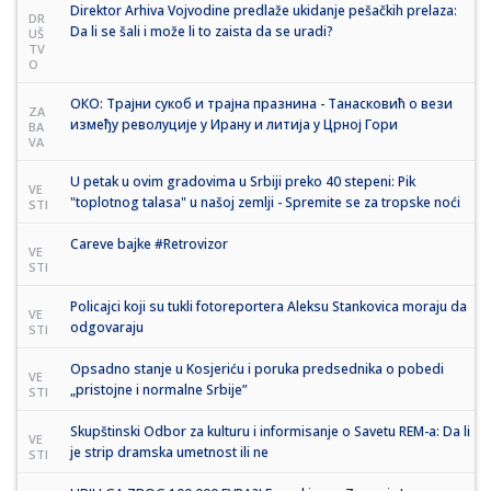
Direktor Arhiva Vojvodine predlaže ukidanje pešačkih prelaza:
DR
Da li se šali i može li to zaista da se uradi?
UŠ
TV
O
ОКО: Трајни сукоб и трајна празнина - Танасковић о вези
ZA
између револуције у Ирану и литија у Црној Гори
BA
VA
U petak u ovim gradovima u Srbiji preko 40 stepeni: Pik
VE
"toplotnog talasa" u našoj zemlji - Spremite se za tropske noći
STI
Careve bajke #Retrovizor
VE
STI
Policajci koji su tukli fotoreportera Aleksu Stankovica moraju da
VE
odgovaraju
STI
Opsadno stanje u Kosjeriću i poruka predsednika o pobedi
VE
„pristojne i normalne Srbije”
STI
Skupštinski Odbor za kulturu i informisanje o Savetu REM-a: Da li
VE
je strip dramska umetnost ili ne
STI