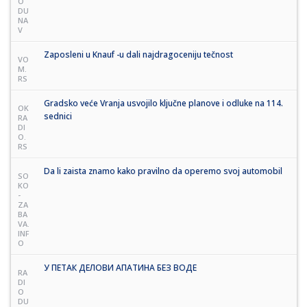
O
DU
NA
V
Zaposleni u Knauf -u dali najdragoceniju tečnost
VO
M.
RS
Gradsko veće Vranja usvojilo ključne planove i odluke na 114.
OK
sednici
RA
DI
O.
RS
Da li zaista znamo kako pravilno da operemo svoj automobil
SO
KO
-
ZA
BA
VA.
INF
O
У ПЕТАК ДЕЛОВИ АПАТИНА БЕЗ ВОДЕ
RA
DI
O
DU