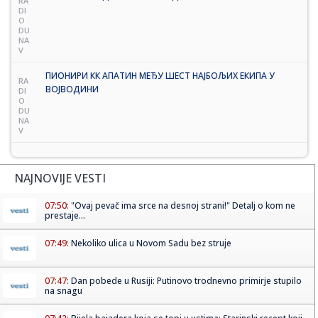
RA
DI
O
DU
NA
V
ПИОНИРИ КК АПАТИН МЕЂУ ШЕСТ НАЈБОЉИХ ЕКИПА У
RA
ВОЈВОДИНИ
DI
O
DU
NA
V
NAJNOVIJE VESTI
07:50:
"Ovaj pevač ima srce na desnoj strani!" Detalj o kom ne
prestaje...
07:49:
Nekoliko ulica u Novom Sadu bez struje
07:47:
Dan pobede u Rusiji: Putinovo trodnevno primirje stupilo
na snagu