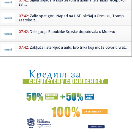
07:42:
Bijela bajadera koja se topi u ustima: Starinski recept koji
svi ...
07:42:
Zaliv opet gori: Napad na UAE, okršaj u Ormuzu, Tramp
žestoko z...
07:42:
Delegacija Republike Srpske doputovala u Moskvu
07:42:
Zaključali ste ključ u autu: Evo trika koji može otvoriti vrat...
07:41:
Iranski mediji potvrdili: Napadnuta tri američka razarača
kod O...
07:41:
Bahrein i SAD predložili rezoluciju SB UN o bezbednosti
Ormuskog...
07:37:
Zašto pravoslavci mogu da se razvedu, a katolici ne? Velika
razl...
07:37:
Vreme u Novom Sadu: Sledi naoblačenje
07:33:
Oko 1.500 brodova zarobljeno u Persijskom zalivu! Oglasili
se iz ...