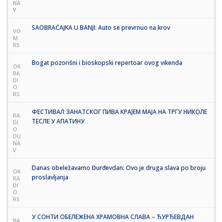
NA
V
SAOBRAĆAJKA U BANJI: Auto se prevrnuo na krov
VO
M.
RS
Bogat pozorišni i bioskopski repertoar ovog vikenda
OK
RA
DI
O.
RS
ФЕСТИВАЛ ЗАНАТСКОГ ПИВА КРАЈЕМ МАЈА НА ТРГУ НИКОЛЕ
RA
ТЕСЛЕ У АПАТИНУ
DI
O
DU
NA
V
Danas obeležavamo Đurđevdan: Ovo je druga slava po broju
OK
proslavljanja
RA
DI
O.
RS
У СОНТИ ОБЕЛЕЖЕНА ХРАМОВНА СЛАВА – ЂУРЂЕВДАН
RA