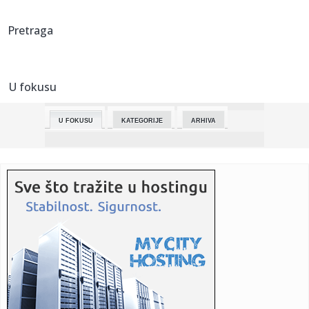
07:32:
Prijave za 11. Dok’n’Ritam festival muzičkih dokumentaraca
Pretraga
o...
07:32:
Parada na Dan pobede u Moskvi bez tenkova znak da rat
protiv Ukra...
U fokusu
07:27:
Saobraćaj u Novom Sadu: Šta se dešava na gradskim
ulicama
U FOKUSU
KATEGORIJE
ARHIVA
07:25:
Industrijska proizvodnja u BiH pada već 14 kvartala
zaredom
07:24:
Kontejner-kućice osvojile Srbe: Za 5.500 evra dobijate
objekat z...
07:21:
UKRAJINSKA KRIZA Prvi dan trodnevnog primirja; Zelenski:
Treba ce...
07:21:
Nema zadržavanja vozila ni na putničkim ni na teretnim
terminal...
07:21:
SZO: Nema pandemije hantavirusa, čovek ga drugima
prenosi samo "...