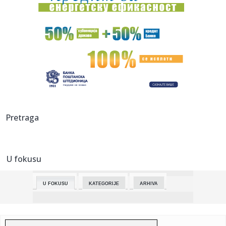
01:11:
Android 17 dobija funkciju za proveru autentičnosti
Android sist...
01:11:
MiniPlasma: stara ranjivost Windowsa ponovo aktuelna
01:11:
Hakovan sajt popularnog JDownloadera, korisnici
preuzimali trojan...
01:11:
Google uvodi Android Intrusion Logging za otkrivanje
špijunskog ...
01:04:
Dogodilo se na današnji datum, 23. maj
Pretraga
00:45:
U Srbiji nestabilno vreme uz povremene pljuskove,
grmljavinu, gra...
U fokusu
00:19:
VIDEO: Mazda MX-5 Miata 35th Anniversary
U FOKUSU
KATEGORIJE
ARHIVA
23:37:
Njemački penzioner (93) mučen do smrti, među
osumnjičenima dr...
23:33:
Đoković:Imam velike šanse na Rolan Garosu ako ostanem
zdrav, p...