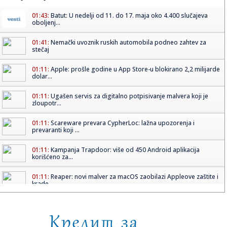
01:43:
Batut: U nedelji od 11. do 17. maja oko 4.400 slučajeva
oboljenj...
01:41:
Nemački uvoznik ruskih automobila podneo zahtev za
stečaj
01:11:
Apple: prošle godine u App Store-u blokirano 2,2 milijarde
dolar...
01:11:
Ugašen servis za digitalno potpisivanje malvera koji je
zloupotr...
01:11:
Scareware prevara CypherLoc: lažna upozorenja i
prevaranti koji ...
01:11:
Kampanja Trapdoor: više od 450 Android aplikacija
korišćeno za...
01:11:
Reaper: novi malver za macOS zaobilazi Appleove zaštite i
krade ...
01:11:
Pinterest preplavljen lažnim rasprodajama i prevarama