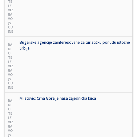
TE
LE
VIZ
IJA
VO
JV
OD
INE
Bugarske agencije zainteresovane za turističku ponudu istočne
RA
Srbije
DI
O
TE
LE
VIZ
IJA
VO
JV
OD
INE
Milatović: Crna Gora je naša zajednička kuća
RA
DI
O
TE
LE
VIZ
IJA
VO
JV