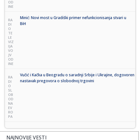
OD
INE
Minić: Novi most u Gradiški primer nefunkcionisanja stvari u
RA
BiH
DI
O
TE
LE
VIZ
IJA
VO
JV
OD
INE
Vučić i Kačka u Beogradu o saradnji Srbije i Ukrajine, dogovoren
RA
nastavak pregovora o slobodnoj trgovini
DI
O
SL
OB
OD
NA
EV
RO
PA
NAJNOVIJE VESTI