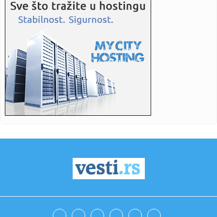
23:28:
Alfa Romeo najavljuje proširenje svoje ponude
23:24:
U Norveškoj isporučeno već 100.000 primeraka Tesle
Model Y
23:13:
Kkoki: „Dim izgleda kao mesto gde dođeš sa jednom
osobom na d...
23:08:
Završen 5. Social Media Summit by Telemach
22:59:
Luka Koper povećala dobit za 25 odsto uprkos globalnim
krizama
22:59:
Real Madrid savladao Valensiju za plasman u finale
Evrolige
22:59:
Bolest "deset ljekara": Miješaju je s drugima zbog sličnih
simp...
22:59:
Muzičar otkrio pravilo u braku: "Ja mogu da imam više
partnerki...