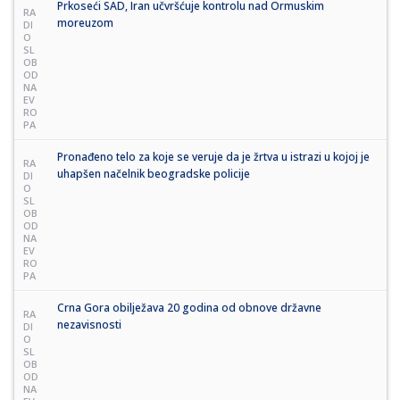
Prkoseći SAD, Iran učvršćuje kontrolu nad Ormuskim
RA
moreuzom
DI
O
SL
OB
OD
NA
EV
RO
PA
Pronađeno telo za koje se veruje da je žrtva u istrazi u kojoj je
RA
uhapšen načelnik beogradske policije
DI
O
SL
OB
OD
NA
EV
RO
PA
Crna Gora obilježava 20 godina od obnove državne
RA
nezavisnosti
DI
O
SL
OB
OD
NA