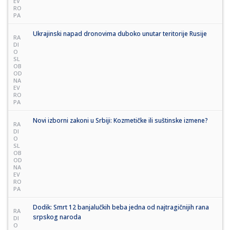
EV
RO
PA
Ukrajinski napad dronovima duboko unutar teritorije Rusije
RA
DI
O
SL
OB
OD
NA
EV
RO
PA
Novi izborni zakoni u Srbiji: Kozmetičke ili suštinske izmene?
RA
DI
O
SL
OB
OD
NA
EV
RO
PA
Dodik: Smrt 12 banjalučkih beba jedna od najtragičnijih rana
RA
srpskog naroda
DI
O