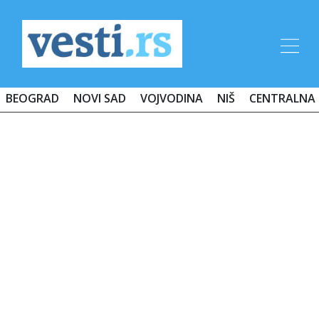
BEOGRAD
NOVI SAD
VOJVODINA
NIŠ
CENTRALNA 