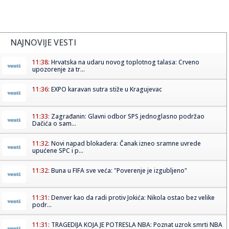
NAJNOVIJE VESTI
11:38:
Hrvatska na udaru novog toplotnog talasa: Crveno
upozorenje za tr...
11:36:
EXPO karavan sutra stiže u Kragujevac
11:33:
Zagrađanin: Glavni odbor SPS jednoglasno podržao
Dačića o sam...
11:32:
Novi napad blokadera: Čanak izneo sramne uvrede
upućene SPC i p...
11:32:
Buna u FIFA sve veća: "Poverenje je izgubljeno"
11:31:
Denver kao da radi protiv Jokića: Nikola ostao bez velike
podr...
11:31:
TRAGEDIJA KOJA JE POTRESLA NBA: Poznat uzrok smrti NBA