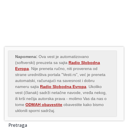
Napomena:
Ova vest je automatizovano
(softverski) preuzeta sa sajta
Radio Slobodna
Evropa
. Nije preneta ručno, niti proverena od
strane uredništva portala "Vesti.rs", već je preneta
automatski, računajući na savesnost i dobru
nameru sajta
Radio Slobodna Evropa
. Ukoliko
vest (članak) sadrži netačne navode, vređa nekog,
ili krši nečija autorska prava - molimo Vas da nas o
tome
ODMAH obavestite
obavestite kako bismo
uklonili sporni sadržaj.
Pretraga