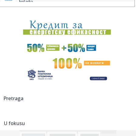
košarka...
11:30:
Jovana brutalno pecnula Dragana nakon veridbe:
"Poklanjam mu titu...
11:28:
U požaru u Gornjem Milanovcu izgorela kompletna kuća
šestočla...
11:26:
Novak Đoković otvorio dušu: "Taj poraz me uništio"
11:26:
Na Zlatiboru žu-žu prodaju na komad
11:26:
Težak sudar više vozila na putu Stolac - Neum: Nekoliko
osoba p...
11:26:
Šest znakova koji mogu ukazivati na prevaru: Obratite
Pretraga
pažnju na...
11:26:
Sudar vozova kod Bjelovara, ima povrijeđenih
U fokusu
11:26:
Muškarac (71) pronađen mrtav u kući u Slavonskom Brodu,
uhap...