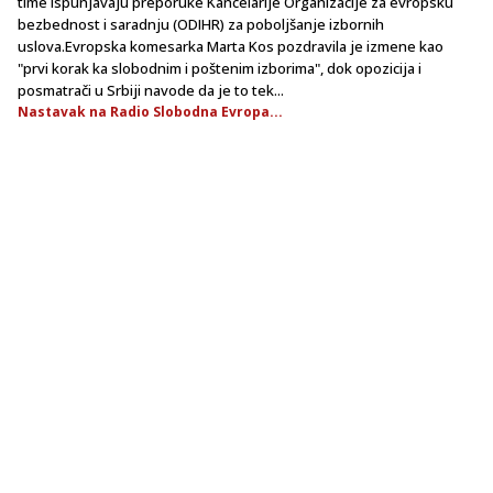
time ispunjavaju preporuke Kancelarije Organizacije za evropsku
bezbednost i saradnju (ODIHR) za poboljšanje izbornih
uslova.Evropska komesarka Marta Kos pozdravila je izmene kao
"prvi korak ka slobodnim i poštenim izborima", dok opozicija i
posmatrači u Srbiji navode da je to tek...
Nastavak na Radio Slobodna Evropa...