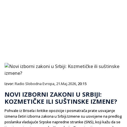
Izvor:
Radio Slobodna Evropa
,
21.Maj.2026
, 20:15
NOVI IZBORNI ZAKONI U SRBIJI:
KOZMETIČKE ILI SUŠTINSKE IZMENE?
Pohvale iz Brisela i kritike opozicije i posmatrača prate usvajanje
izmena četiri izborna zakona u Srbiji.Izmene su usvojene na predlog
poslanika vladajuće Srpske napredne stranke (SNS), koji kažu da se