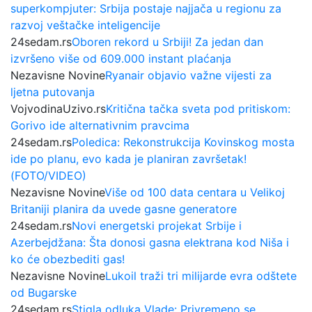
superkompjuter: Srbija postaje najjača u regionu za
razvoj veštačke inteligencije
24sedam.rs
Oboren rekord u Srbiji! Za jedan dan
izvršeno više od 609.000 instant plaćanja
Nezavisne Novine
Ryanair objavio važne vijesti za
ljetna putovanja
VojvodinaUzivo.rs
Kritična tačka sveta pod pritiskom:
Gorivo ide alternativnim pravcima
24sedam.rs
Poledica: Rekonstrukcija Kovinskog mosta
ide po planu, evo kada je planiran završetak!
(FOTO/VIDEO)
Nezavisne Novine
Više od 100 data centara u Velikoj
Britaniji planira da uvede gasne generatore
24sedam.rs
Novi energetski projekat Srbije i
Azerbejdžana: Šta donosi gasna elektrana kod Niša i
ko će obezbediti gas!
Nezavisne Novine
Lukoil traži tri milijarde evra odštete
od Bugarske
24sedam.rs
Stigla odluka Vlade: Privremeno se