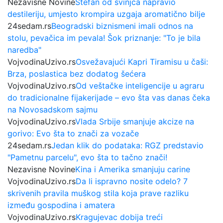
Nezavisne Novine
Stefan od svinjca napravio
destileriju, umjesto krompira uzgaja aromatično bilje
24sedam.rs
Beogradski biznismeni imali odnos na
stolu, pevačica im pevala! Šok priznanje: "To je bila
naredba"
VojvodinaUzivo.rs
Osvežavajući Kapri Tiramisu u čaši:
Brza, poslastica bez dodatog šećera
VojvodinaUzivo.rs
Od veštačke inteligencije u agraru
do tradicionalne fijakerijade – evo šta vas danas čeka
na Novosadskom sajmu
VojvodinaUzivo.rs
Vlada Srbije smanjuje akcize na
gorivo: Evo šta to znači za vozače
24sedam.rs
Jedan klik do podataka: RGZ predstavio
"Pametnu parcelu", evo šta to tačno znači!
Nezavisne Novine
Kina i Amerika smanjuju carine
VojvodinaUzivo.rs
Da li ispravno nosite odelo? 7
skrivenih pravila muškog stila koja prave razliku
između gospodina i amatera
VojvodinaUzivo.rs
Kragujevac dobija treći