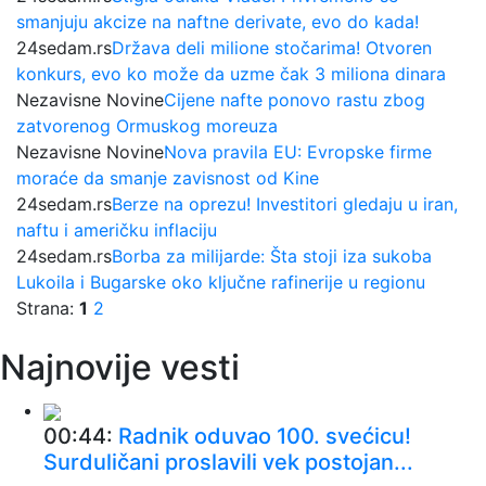
smanjuju akcize na naftne derivate, evo do kada!
24sedam.rs
Država deli milione stočarima! Otvoren
konkurs, evo ko može da uzme čak 3 miliona dinara
Nezavisne Novine
Cijene nafte ponovo rastu zbog
zatvorenog Ormuskog moreuza
Nezavisne Novine
Nova pravila EU: Evropske firme
moraće da smanje zavisnost od Kine
24sedam.rs
Berze na oprezu! Investitori gledaju u iran,
naftu i američku inflaciju
24sedam.rs
Borba za milijarde: Šta stoji iza sukoba
Lukoila i Bugarske oko ključne rafinerije u regionu
Strana:
1
2
Najnovije vesti
00:44:
Radnik oduvao 100. svećicu!
Surduličani proslavili vek postojan...