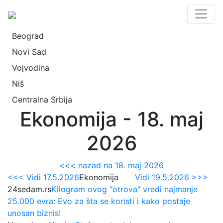
Beograd
Novi Sad
Vojvodina
Niš
Centralna Srbija
Ekonomija - 18. maj
2026
<<< nazad na 18. maj 2026
<<< Vidi 17.5.2026
Ekonomija
Vidi 19.5.2026 >>>
24sedam.rs
Kilogram ovog "otrova" vredi najmanje
25.000 evra: Evo za šta se koristi i kako postaje
unosan biznis!