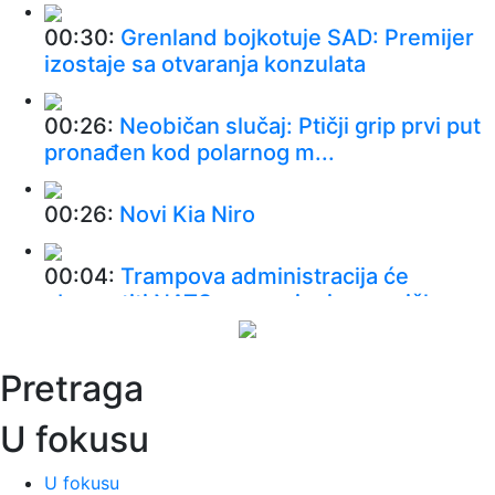
00:30:
Grenland bojkotuje SAD: Premijer
izostaje sa otvaranja konzulata
00:26:
Neobičan slučaj: Ptičji grip prvi put
pronađen kod polarnog m...
00:26:
Novi Kia Niro
00:04:
Trampova administracija će
obavestiti NATO o smanjenju američke...
23:50:
VIRTUS DOŽIVEO ŠOKANTAN
Pretraga
PORAZ: Trento ostvario važnu pobedu!
U fokusu
23:39:
Tramp osniva "fond za žrtve Džoa
Bajdena": Odluka ministarstva ...
U fokusu