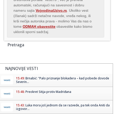
automatski, računajući na savesnost i dobru
nameru sajta
VojvodinaUzivo.rs
. Ukoliko vest
(članak) sadrži netačne navode, vređa nekog, ili
krši nečija autorska prava - molimo Vas da nas o
tome
ODMAH obavestite
obavestite kako bismo
uklonili sporni sadržaj.
Pretraga
NAJNOVIJE VESTI
15:49:
Brnabić: "Palo priznanje blokadera – kad pobede dovode
Severin...
15:48:
Preokret Sitija protiv Madriđana
15:43:
Luka mora još jednom da se razvede, pa tek onda Aniti da
izgovor...