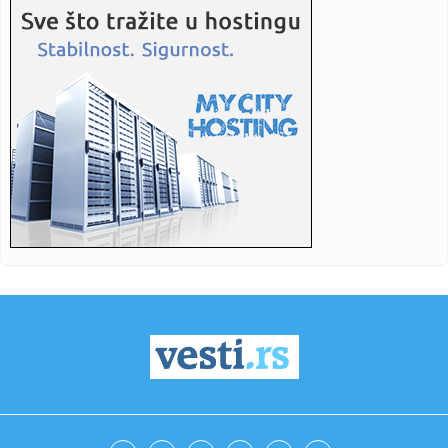
15:35:
ZONA party ove godine posvećen glumicama, majkama i
svim ženama
15:35:
Cvijanović: Novi Zejtinlik podsjetnik na velike srpske žrtve
za...
15:35:
Srbija kandidat za domaćina Evropskog prvenstva!
15:30:
Đedović: Navodi o otvaranju 5. rudnika kod Zajčara širenje
pa...
15:29:
Vlahović na pragu Bešiktaša! Otkriveni detalji ugovora, cifre
...
15:27:
U Nagasakiju obeležena 81. godišnjica američkog
atomskog napad...
15:20:
У Србији и сутра сунчано и топло, ...
15:20:
Nova serija Rajana Marfija stigla na Disney+; Mračni triler o
ti...
15:17:
Napokon: Aston Martin ima dobre vesti