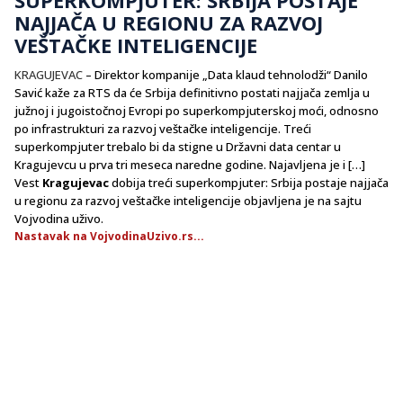
NAJJAČA U REGIONU ZA RAZVOJ
VEŠTAČKE INTELIGENCIJE
KRAGUJEVAC
– Direktor kompanije „Data klaud tehnolodži“ Danilo
Savić kaže za RTS da će Srbija definitivno postati najjača zemlja u
južnoj i jugoistočnoj Evropi po superkompjuterskoj moći, odnosno
po infrastrukturi za razvoj veštačke inteligencije. Treći
superkompjuter trebalo bi da stigne u Državni data centar u
Kragujevcu u prva tri meseca naredne godine. Najavljena je i […]
Vest
Kragujevac
dobija treći superkompjuter: Srbija postaje najjača
u regionu za razvoj veštačke inteligencije objavljena je na sajtu
Vojvodina uživo.
Nastavak na VojvodinaUzivo.rs...