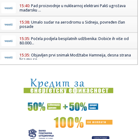
15:40:
Pad proizvodnje u nuklearnoj elektrani Pakš ugrožava
mađarsku ...
15:38:
Umalo sudar na aerodromu u Sidneju, povređen član
posade
15:35:
Počela podjela besplatnih udžbenika: Dobiće ih više od
80.000...
15:35:
Objavljen prvi snimak Modžtabe Hamneija, desna strana
lica mu se...
15:35:
Slavio pobjedu krug prije kraja pa ostao "kratkih rukava"
(VIDEO)
15:35:
Bor pao na kupače na plaži u Hrvatskoj, povrijeđeno dvoje
odra...
15:35:
Papa pozvao na prekid sukoba: U Ukrajini i Rusiji stradaju
nevini...
15:35:
Srbija, Slovenija i Sjeverna Makedonija kandidati za EP
15:35:
Derventski "Unis" najveći poreski dužnik