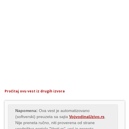
Pročitaj ovu vest iz drugih izvora
Napomena:
Ova vest je automatizovano
(softverski) preuzeta sa sajta
VojvodinaUzivo.rs
.
Nije preneta ručno, niti proverena od strane
uredništva portala "Vesti.rs", već je preneta