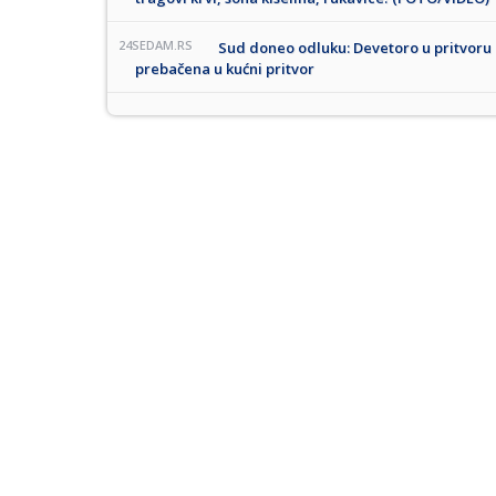
24SEDAM.RS
Sud doneo odluku: Devetoro u pritvoru
prebačena u kućni pritvor