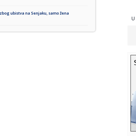
 zbog ubistva na Senjaku, samo žena
U