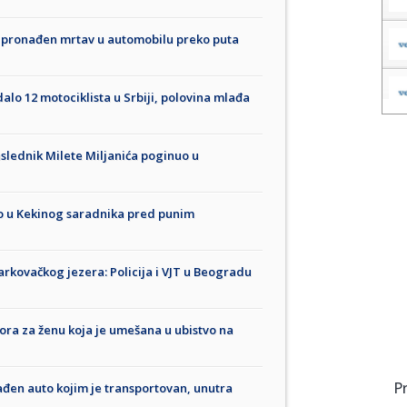
pronađen mrtav u automobilu preko puta
alo 12 motociklista u Srbiji, polovina mlađa
slednik Milete Miljanića poginuo u
o u Kekinog saradnika pred punim
arkovačkog jezera: Policija i VJT u Beogradu
vora za ženu koja je umešana u ubistvo na
P
ađen auto kojim je transportovan, unutra