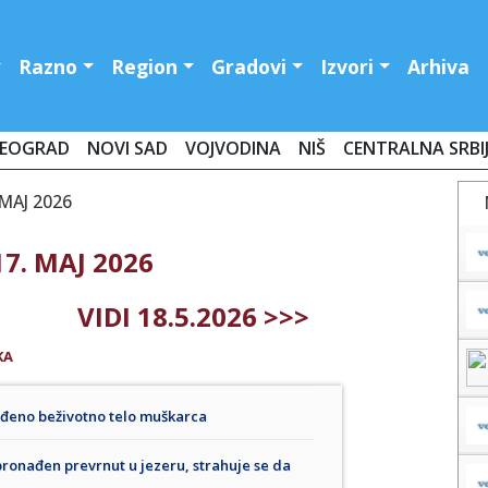
Razno
Region
Gradovi
Izvori
Arhiva
EOGRAD
NOVI SAD
VOJVODINA
NIŠ
CENTRALNA SRBI
MAJ 2026
7. MAJ 2026
VIDI 18.5.2026 >>>
KA
ađeno beživotno telo muškarca
ronađen prevrnut u jezeru, strahuje se da