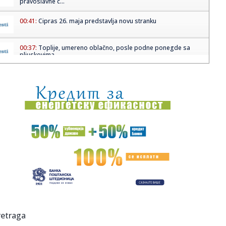
pravoslavne c...
00:41:
Cipras 26. maja predstavlja novu stranku
00:37:
Toplije, umereno oblačno, posle podne ponegde sa
pljuskovima
00:37:
Dogodilo se na današnji datum, 19. maj
00:31:
BMW 328 „Bügelfalte“ osvojio titulu „Best of Show“ na Co...
23:58:
Berze na oprezu! Investitori gledaju u iran, naftu i američku
in...
23:57:
Stellantisova fabrika u Francuskoj će početi da proizvodi
kines...
23:53:
Održive navike počinju malim izborima koje pravimo
svakog dana
23:53:
Ekološka edukacija kroz igru, pitanja i kratke online
retraga
formate