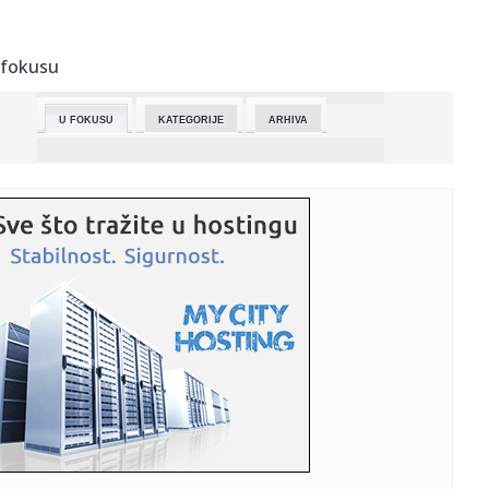
23:53:
Planiranje izleta u prirodi: kako uživati bez velikog
ekološkog...
 fokusu
23:52:
S koliko ljudi ste spavali? Evo šta vaša seksualna prošlost
go...
U FOKUSU
KATEGORIJE
ARHIVA
23:42:
KALATES „POPIO“ ISPALU: Voditeljka iskulirala košarkaša
Par...
23:33:
SAD uvele nove sankcije protiv kubanskih političkih i vojnih
lid...
23:30:
Zelenski: Odobrio sam nove operacije ukrajinskih snaga
protiv Rus...
23:30:
Kalates o skandiranju Grobara: Navijači su sjajni, cenimo
to!
23:30:
Eminemova bivša žena neprepoznatljiva! Fotografija
nastala posl...
23:29:
anša: Potvrđen kolaicioni sporazum, sutra podnosim
kandidatur...
23:27:
„MORAMO DA IGRAMO SVIH 40 MINUTA“: Penjaroja posle