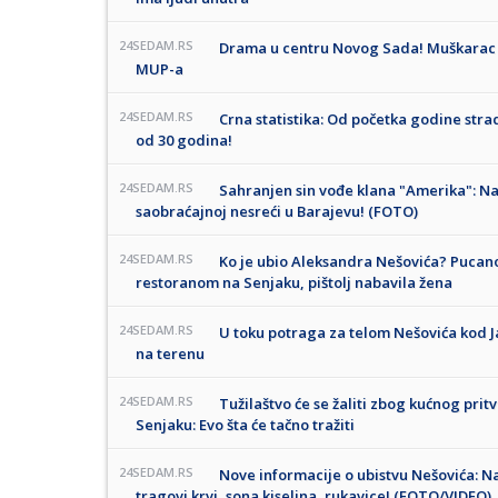
24SEDAM.RS
Drama u centru Novog Sada! Muškarac 
MUP-a
24SEDAM.RS
Crna statistika: Od početka godine strad
od 30 godina!
24SEDAM.RS
Sahranjen sin vođe klana "Amerika": Na
saobraćajnoj nesreći u Barajevu! (FOTO)
24SEDAM.RS
Ko je ubio Aleksandra Nešovića? Pucan
restoranom na Senjaku, pištolj nabavila žena
24SEDAM.RS
U toku potraga za telom Nešovića kod J
na terenu
24SEDAM.RS
Tužilaštvo će se žaliti zbog kućnog prit
Senjaku: Evo šta će tačno tražiti
24SEDAM.RS
Nove informacije o ubistvu Nešovića: N
tragovi krvi, sona kiselina, rukavice! (FOTO/VIDEO)