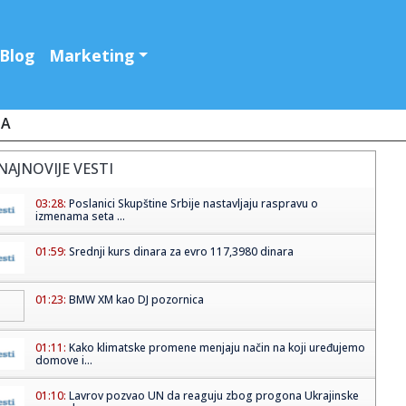
Blog
Marketing
JA
NAJNOVIJE VESTI
03:28:
Poslanici Skupštine Srbije nastavljaju raspravu o
izmenama seta ...
01:59:
Srednji kurs dinara za evro 117,3980 dinara
01:23:
BMW XM kao DJ pozornica
01:11:
Kako klimatske promene menjaju način na koji uređujemo
domove i...
01:10:
Lavrov pozvao UN da reaguju zbog progona Ukrajinske