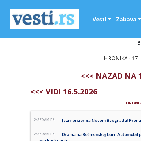
Vesti
Zabava
B
HRONIKA - 17. 
<<< NAZAD NA 1
<<< VIDI 16.5.2026
HRONI
24SEDAM.RS
Jeziv prizor na Novom Beogradu! Pron
24SEDAM.RS
Drama na Bečmenskoj bari! Automobil p
ima ljudi unutra