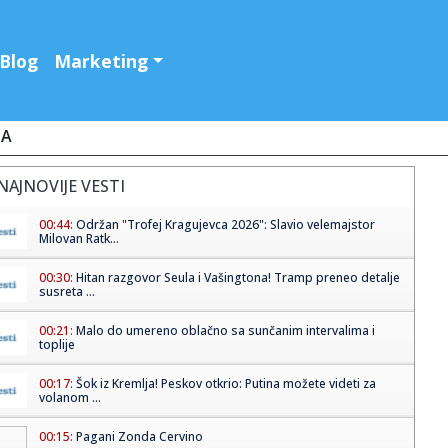
Blog
Marketing
JA
NAJNOVIJE VESTI
00:44:
Održan "Trofej Kragujevca 2026": Slavio velemajstor
Milovan Ratk...
00:30:
Hitan razgovor Seula i Vašingtona! Tramp preneo detalje
susreta ...
00:21:
Malo do umereno oblačno sa sunčanim intervalima i
toplije
00:17:
Šok iz Kremlja! Peskov otkrio: Putina možete videti za
volanom ...
00:15:
Pagani Zonda Cervino