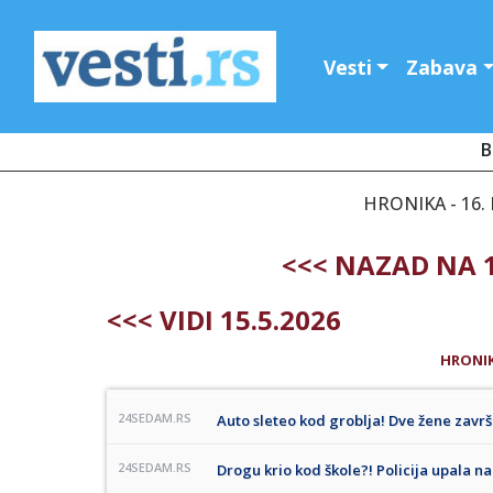
Vesti
Zabava
B
HRONIKA - 16. 
<<< NAZAD NA 1
<<< VIDI 15.5.2026
HRONI
24SEDAM.RS
Auto sleteo kod groblja! Dve žene završ
24SEDAM.RS
Drogu krio kod škole?! Policija upala na 