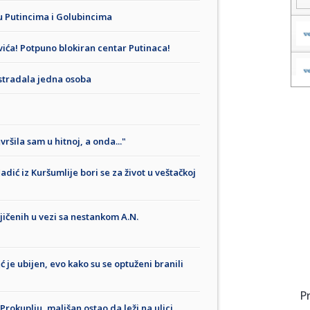
u Putincima i Golubincima
vića! Potpuno blokiran centar Putinaca!
stradala jedna osoba
ršila sam u hitnoj, a onda..."
ić iz Kuršumlije bori se za život u veštačkoj
jičenih u vezi sa nestankom A.N.
 je ubijen, evo kako su se optuženi branili
P
rokuplju, mališan ostao da leži na ulici