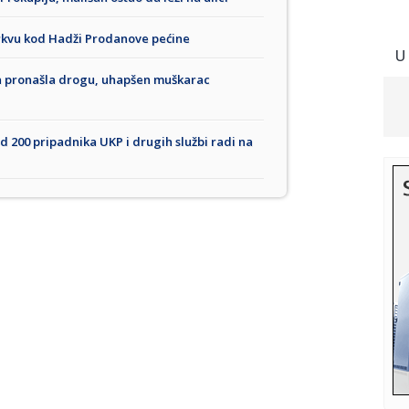
 crkvu kod Hadži Prodanove pećine
U
ima pronašla drogu, uhapšen muškarac
od 200 pripadnika UKP i drugih službi radi na