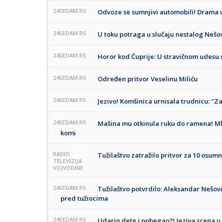
24SEDAM.RS
Odvoze se sumnjivi automobili! Drama 
24SEDAM.RS
U toku potraga u slučaju nestalog Nešo
24SEDAM.RS
Horor kod Ćuprije: U stravičnom udesu 
24SEDAM.RS
Određen pritvor Veselinu Miliću
24SEDAM.RS
Jezivo! Komšinica urnisala trudnicu: "Zav
24SEDAM.RS
Mašina mu otkinula ruku do ramena! Mlad
komi
RADIO
Tužilaštvo zatražilo pritvor za 10 osumn
TELEVIZIJA
VOJVODINE
24SEDAM.RS
Tužilaštvo potvrdilo: Aleksandar Nešović
pred tužiocima
24SEDAM.RS
Udario dete i pobegao?! Jeziva scena u P