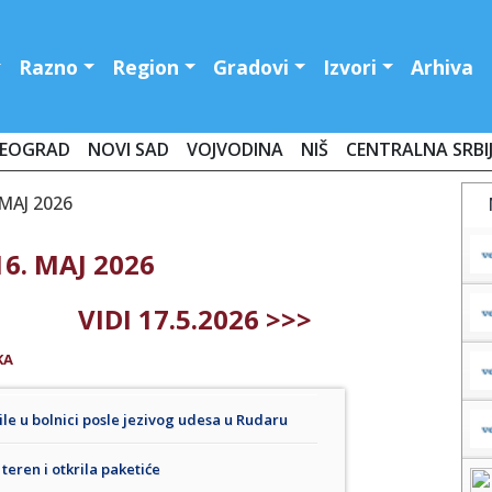
Razno
Region
Gradovi
Izvori
Arhiva
EOGRAD
NOVI SAD
VOJVODINA
NIŠ
CENTRALNA SRBI
MAJ 2026
6. MAJ 2026
VIDI 17.5.2026 >>>
KA
ile u bolnici posle jezivog udesa u Rudaru
teren i otkrila paketiće