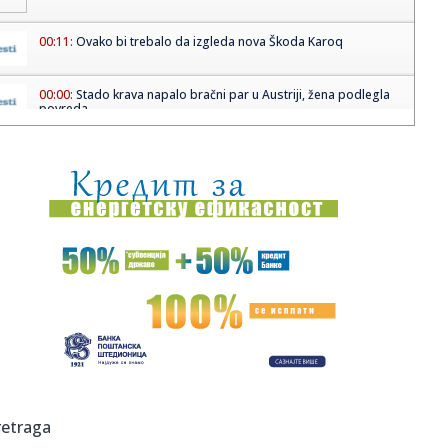
00:11:
Ovako bi trebalo da izgleda nova Škoda Karoq
00:00:
Stado krava napalo bračni par u Austriji, žena podlegla
povreda...
23:52:
ŠTULIĆ NAPRAVIO HAOS NA APENINIMA: Gol Srbina
zakomplikovao bor...
23:50:
Sudar dva aviona na aeromitingu u SAD, nije poznato ima
li žrtav...
23:50:
Zemljotres od 5,2 stepeni Rihtera pogodio jug Kine
23:46:
Snažan zemljotres pogodio Rusiju! Treslo se kod Kurilskih
ostrva...
23:39:
Amerikanci vratili u proizvodnju V8 motor s 1000 KS
23:32:
Imamo novog "Beogradskog pobednika": Nikolić se
retraga
revanšrao Memi...