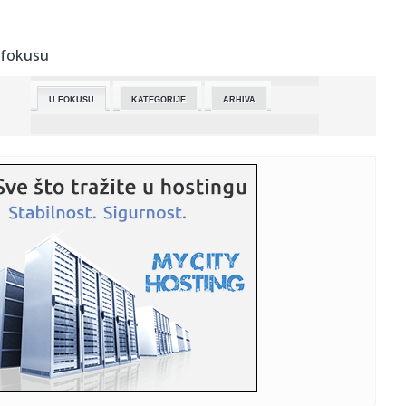
23:22:
PARTIZAN U PROBLEMU: Dvojica otpala pred derbi sa
Zvezdom!
 fokusu
23:16:
Vučić u Bakuu otvorio vrata novim milijardama! Mali:
Predstavil...
U FOKUSU
KATEGORIJE
ARHIVA
23:12:
Studenti pozivaju na protest u ponedeljak ispred
Filozofskog faku...
23:00:
Skandal trese Mađarsku! Optužbe za zlato, mermer i
luksuz u vrh...
22:56:
VOJVODINA ISPRED PARTIZANA: Novosađani srušili OFK
Beograd i os...
22:55:
Suzuki prestiže Hondu po prvi put u istoriji?
22:55:
I Kecmanović osvojio Čelendžer! Sledi skok na ATP listi
22:50:
Emina došla u Beograd! Evo kojim povodom (FOTO)
22:48:
Slučaj Epstin u Francuskoj: Tužilaštvu se javilo desetak