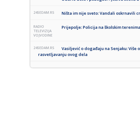
24SEDAM.RS
Ništa im nije sveto: Vandali oskrnavili
RADIO
Prijepolje: Policija na školskim teren
TELEVIZIJA
VOJVODINE
24SEDAM.RS
Vasiljević o događaju na Senjaku: Više 
rasvetljavanju ovog dela