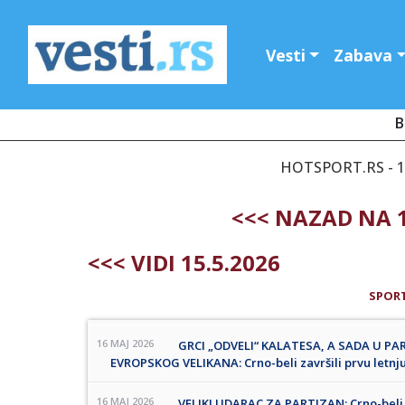
Vesti
Zabava
B
HOTSPORT.RS - 16
<<< NAZAD NA 1
<<< VIDI 15.5.2026
SPOR
16 MAJ 2026
GRCI „ODVELI“ KALATESA, A SADA U P
EVROPSKOG VELIKANA: Crno-beli završili prvu letnj
16 MAJ 2026
VELIKI UDARAC ZA PARTIZAN: Crno-beli 