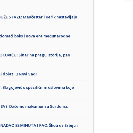
E STAZE: Mančester i Kerik nastavljaju
a domaći boks i nova era međunarodne
OVIĆU: Siner na pragu istorije, pao
dolazi u Novi Sad!
Blagojević o specifičnim uslovima koje
SVE: Daćemo maksimum u Surdulici,
ADAO 88 MINUTA I PAO: Škoti uz Srbiju i