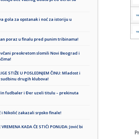
ola za opstanak i noć za istoriju u
an poraz u finalu pred punim tribinama!
čani preokretom slomili Novi Beograd i
ačima!
GE STIŽE U POSLEDNJEM ČINU: Mladost i
e sudbinu drugih klubova!
 fudbaler i Đer uzeli titulu – prekinuta
ikolić zakazali srpsko finale!
 VREMENA KADA ĆE STIĆI PONUDA: Jović bi
P