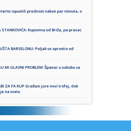
Hartsi ispustili prednost nakon par minuta, o
TANKOVIĆA: Kupovina od Briža, pa pravac
UŠTA BARSELONU: Poljak se oprostio od
 SU MI GLAVNI PROBLEM: Španac u sukobu sa
BI ZA FA KUP Građani jure novi trofej, dok
nje na svetu