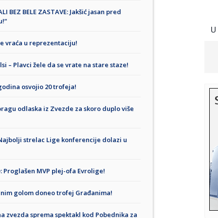
I BEZ BELE ZASTAVE: Jakšić jasan pred
u!“
U
 vraća u reprezentaciju!
 – Plavci žele da se vrate na stare staze!
odina osvojio 20 trofeja!
agu odlaska iz Zvezde za skoro duplo više
olji strelac Lige konferencije dolazi u
roglašen MVP plej-ofa Evrolige!
lnim golom doneo trofej Građanima!
a zvezda sprema spektakl kod Pobednika za