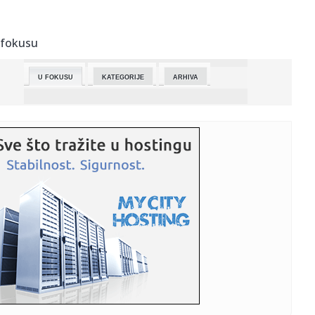
08:40:
Od danas se menjaju trase! Radovi se izvode od zone
raskrsnice sa...
 fokusu
08:38:
Profesor Arandarenko o tome koliko je održiv penzioni
sistem i d...
U FOKUSU
KATEGORIJE
ARHIVA
08:37:
RAME UZ RAME SA LEGENDAMA: Jokić i kada ne dobije MVP
nagradu is...
08:33:
Matrix Audio SS-1 Pro
08:30:
Теретна возила на граничном ...
08:31:
“МЛАДОСТ” УБЕДЉИВА ПРОТИВ ...
08:30:
Фудбалери Војводине победом ...
08:30:
Бесплатни прегледи коже у ...
08:30:
Аксиос: Трамп са Саветом за ...