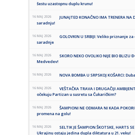
šestu uzastopnu duplu krunu!
16 MAJ 2026
JUNAJTED KONAČNO IMA TRENERA NA DUŽ
saradnju!
16 MAJ 2026
GOLOVKIN U SRBIJI: Veliko priznanje z
saradnje
16 MAJ 2026
SKORO NEKO OVOLIKO NIJE BIO BLIZU ĐOK
Medvedev!
16 MAJ 2026
NOVA BOMBA U SRPSKOJ KOŠARCI: Dubai 
16 MAJ 2026
VEŠTAČKA TRAVA I DRUGAČIJI AMBIJENT: 
očekuju Partizan u susretu sa Čukaričkim?
16 MAJ 2026
ŠAMPIONI NE ODMARA NI KADA POKORI 
promena na golu!
16 MAJ 2026
SELTIK JE ŠAMPION ŠKOTSKE, HARTS SE N
Ukrajinu ostaju jedina dupla diktatura u 21. veku!