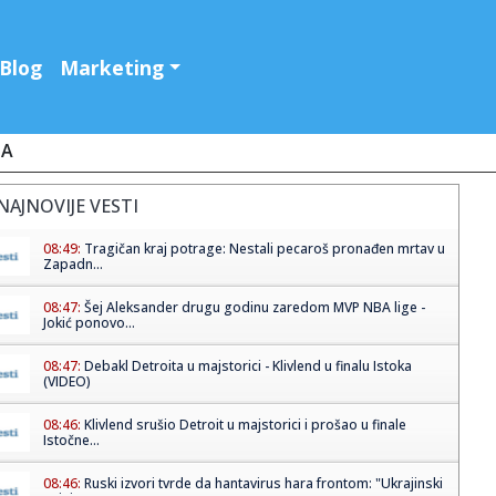
Blog
Marketing
JA
NAJNOVIJE VESTI
08:49:
Tragičan kraj potrage: Nestali pecaroš pronađen mrtav u
Zapadn...
08:47:
Šej Aleksander drugu godinu zaredom MVP NBA lige -
Jokić ponovo...
08:47:
Debakl Detroita u majstorici - Klivlend u finalu Istoka
(VIDEO)
08:46:
Klivlend srušio Detroit u majstorici i prošao u finale
Istočne...
08:46:
Ruski izvori tvrde da hantavirus hara frontom: "Ukrajinski