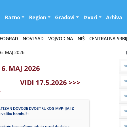
Razno
Region
Gradovi
Izvori
Arhiva
EOGRAD
NOVI SAD
VOJVODINA
NIŠ
CENTRALNA SRBI
. MAJ 2026
6. MAJ 2026
VIDI 17.5.2026 >>>
T
ARTIZAN DOVODE DVOSTRUKOG MVP-IJA IZ
u veliku bombu?!
ostaju bez važnog aduta pred derbi sa