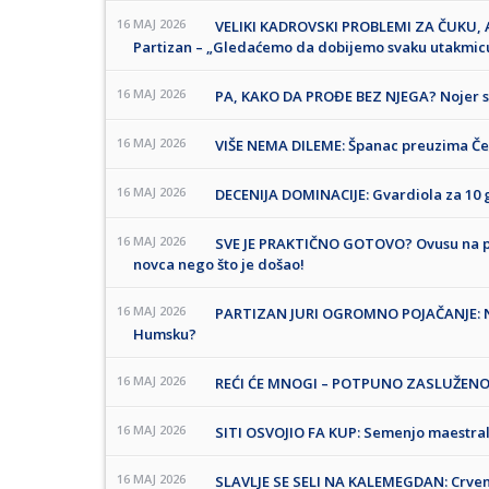
16 MAJ 2026
VELIKI KADROVSKI PROBLEMI ZA ČUKU, AL
Partizan – „Gledaćemo da dobijemo svaku utakmic
16 MAJ 2026
PA, KAKO DA PROĐE BEZ NJEGA? Nojer se
16 MAJ 2026
VIŠE NEMA DILEME: Španac preuzima Čelsi
16 MAJ 2026
DECENIJA DOMINACIJE: Gvardiola za 10 g
16 MAJ 2026
SVE JE PRAKTIČNO GOTOVO? Ovusu na pr
novca nego što je došao!
16 MAJ 2026
PARTIZAN JURI OGROMNO POJAČANJE: Najb
Humsku?
16 MAJ 2026
REĆI ĆE MNOGI – POTPUNO ZASLUŽENO: P
16 MAJ 2026
SITI OSVOJIO FA KUP: Semenjo maestra
16 MAJ 2026
SLAVLJE SE SELI NA KALEMEGDAN: Crven