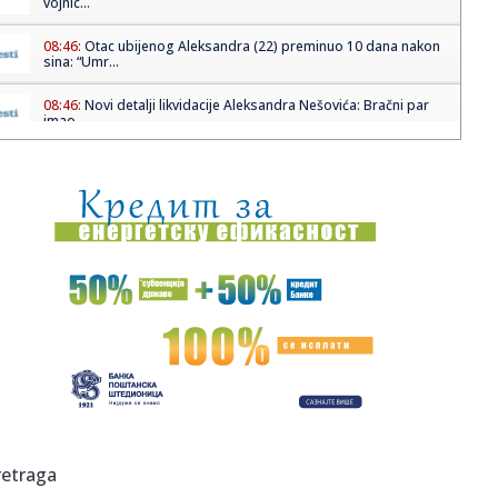
vojnic...
08:46:
Otac ubijenog Aleksandra (22) preminuo 10 dana nakon
sina: “Umr...
08:46:
Novi detalji likvidacije Aleksandra Nešovića: Bračni par
imao ...
08:46:
Zemljotres pogodio jug Kine: Srušene zgrade, hiljade ljudi
evaku...
08:46:
Google više ne daje svima 15GB besplatnog prostora
08:46:
Predivan vikend u Betaniji: Stigla nam je 21 beba!
08:43:
Sakić: Momci zaslužuju punu "Marakanu"
08:41:
Istorijski sportski spektakl na Fruškoj gori: Vrdnik domaćin
pr...
08:40:
„Uzdarje pčelinjem jatu: zadužbinari Matice srpske“ – pre...
retraga