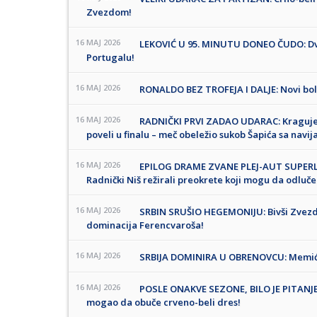
Zvezdom!
16 MAJ 2026
LEKOVIĆ U 95. MINUTU DONEO ČUDO: Dva g
Portugalu!
16 MAJ 2026
RONALDO BEZ TROFEJA I DALJE: Novi bol
16 MAJ 2026
RADNIČKI PRVI ZADAO UDARAC: Kragujev
poveli u finalu – meč obeležio sukob Šapića sa navij
16 MAJ 2026
EPILOG DRAME ZVANE PLEJ-AUT SUPERLI
Radnički Niš režirali preokrete koji mogu da odluč
16 MAJ 2026
SRBIN SRUŠIO HEGEMONIJU: Bivši Zvezdin
dominacija Ferencvaroša!
16 MAJ 2026
SRBIJA DOMINIRA U OBRENOVCU: Memić i N
16 MAJ 2026
POSLE ONAKVE SEZONE, BILO JE PITANJE
mogao da obuče crveno-beli dres!