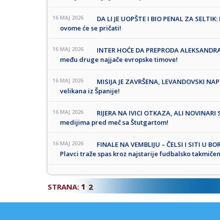
16 MAJ 2026
DA LI JE UOPŠTE I BIO PENAL ZA SELTIK: 
ovome će se pričati!
16 MAJ 2026
INTER HOĆE DA PREPRODA ALEKSANDRA S
među druge najjače evropske timove!
16 MAJ 2026
MISIJA JE ZAVRŠENA, LEVANDOVSKI NAP
velikana iz Španije!
16 MAJ 2026
RIJERA NA IVICI OTKAZA, ALI NOVINARI
medijima pred meč sa Štutgartom!
16 MAJ 2026
FINALE NA VEMBLIJU – ČELSI I SITI U BOR
Plavci traže spas kroz najstarije fudbalsko takmiče
STRANA:
1
2