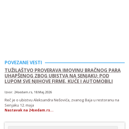
POVEZANE VESTI
TUŽILAŠTVO PROVERAVA IMOVINU BRAČNOG PARA
UHAPŠENOG ZBOG UBISTVA NA SENJAKU: POD
LUPOM SVE NJIHOVE FIRME, KUĆE I AUTOMOBILI
Izvor:
24sedam.rs
, 18.Maj.2026
Reč je o ubistvu Aleksandra Nešovića, zvanog Baja u restoranu na
Senjaku 12. maja
Nastavak na 24sedam.rs...