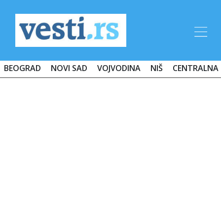
BEOGRAD
NOVI SAD
VOJVODINA
NIŠ
CENTRALNA 