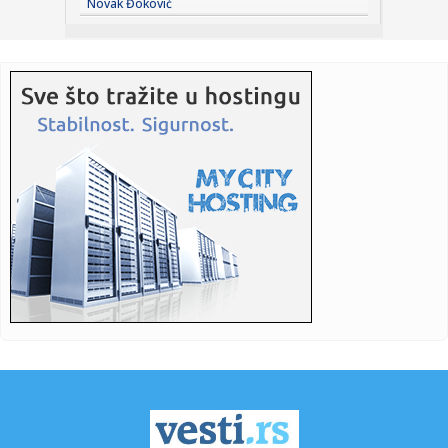
Novak Đoković
dolara...
15:19:
Spektakl za 800 dinara: Poznate cene karata za meč Srbija -
Fran...
15:19:
Evropska narodna partija uputila hitan zahtev: "Uspostavite
centa...
15:19:
Izdvojeno dva i po miliona dinara za ovogodišnje izdanje
festiva...
15:18:
Trener Rendžersa brani Dragojevića: "Nije bio penal"
VIDEO
15:17:
Međunarodni folklorni festival za decu od 15. avgusta na tri
lok...
15:15:
Gradonačelnik Novog SadaŽarko Mićin posetio sportsko-
rekreativ...
15:15:
KLASEN PECNUO VOJVODINU: „Zvole je jednostavno bolji,
to smo zn...
15:12:
Светски океани достигли рекордно ...