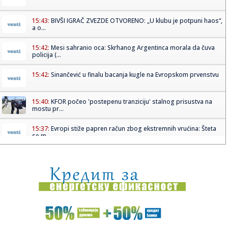
15:43:
BIVŠI IGRAČ ZVEZDE OTVORENO: „U klubu je potpuni haos“,
a o...
15:42:
Mesi sahranio oca: Skrhanog Argentinca morala da čuva
policija (...
15:42:
Sinančević u finalu bacanja kugle na Evropskom prvenstvu
15:40:
KFOR počeo 'postepenu tranziciju' stalnog prisustva na
mostu pr...
15:37:
Evropi stiže papren račun zbog ekstremnih vrućina: Šteta
se m...
15:34:
Najveće zablude o romingu: Evo kako da izbegnete
ogromne račune
15:34:
Rat sa Iranom ostavio američke saveznike u Aziji sa
slabijom odb...
15:31:
Bizarno: Kvartararo kažnjen