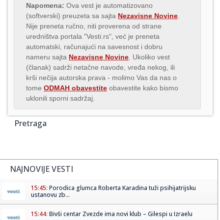
Napomena:
Ova vest je automatizovano
(softverski) preuzeta sa sajta
Nezavisne Novine
.
Nije preneta ručno, niti proverena od strane
uredništva portala "Vesti.rs", već je preneta
automatski, računajući na savesnost i dobru
nameru sajta
Nezavisne Novine
. Ukoliko vest
(članak) sadrži netačne navode, vređa nekog, ili
krši nečija autorska prava - molimo Vas da nas o
tome
ODMAH obavestite
obavestite kako bismo
uklonili sporni sadržaj.
Pretraga
NAJNOVIJE VESTI
15:45:
Porodica glumca Roberta Karadina tuži psihijatrijsku
ustanovu zb...
15:44:
Bivši centar Zvezde ima novi klub – Gilespi u Izraelu