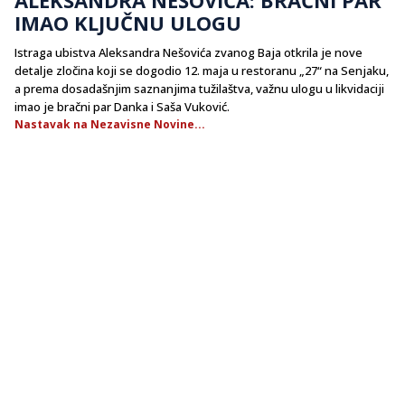
IMAO KLJUČNU ULOGU
Istraga ubistva Aleksandra Nešovića zvanog Baja otkrila je nove
detalje zločina koji se dogodio 12. maja u restoranu „27“ na Senjaku,
a prema dosadašnjim saznanjima tužilaštva, važnu ulogu u likvidaciji
imao je bračni par Danka i Saša Vuković.
Nastavak na Nezavisne Novine...