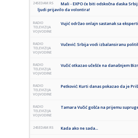
24SEDAM.RS
Mali - EXPO će biti odskočna daska Srbije 
ljudi prijavilo da volontira!
RADIO
Vujić održao onlajn sastanak sa eksper
TELEVIZIJA
VOJVODINE
RADIO
Vučević: Srbija vodi izbalansiranu politik
TELEVIZIJA
VOJVODINE
RADIO
Vučić otkazao učešće na današnjem Bizn
TELEVIZIJA
VOJVODINE
RADIO
Petković: Kurti danas pokazao da je Pri
TELEVIZIJA
VOJVODINE
RADIO
Tamara Vučić gošća na prijemu supruge
TELEVIZIJA
VOJVODINE
24SEDAM.RS
Kada ako ne sada...