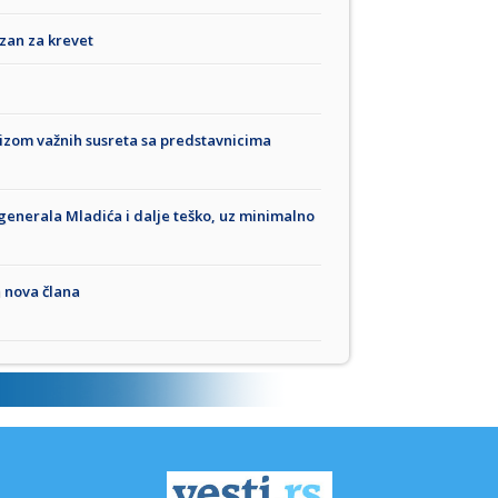
zan za krevet
izom važnih susreta sa predstavnicima
generala Mladića i dalje teško, uz minimalno
a nova člana