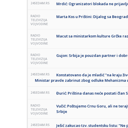
24SEDAM.RS
Mrdić: Ogranizatori blokada ne prijavlj
RADIO
Marta Kos u Prištini: Dijalog sa Beograd
TELEVIZIJA
VOJVODINE
RADIO
Macut sa ministarkom kulture Grčke ra
TELEVIZIJA
VOJVODINE
RADIO
Gujon: Srbija je pouzdan partner i dob
TELEVIZIJA
VOJVODINE
24SEDAM.RS
Konstatovano da je mladić "na kraju živ
Ministar pravde zabrinut zbog odluke Mehanizma
24SEDAM.RS
Đurić: Priština danas neće postati član
RADIO
Vučić: Poštujemo Crnu Goru, ali ne teraj
TELEVIZIJA
Srbije
VOJVODINE
24SEDAM.RS
Ješić zakucao tzv. studentsku listu: "N