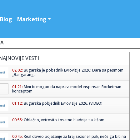
Blog
Marketing
JA
NAJNOVIJE VESTI
02:02:
Bugarska je pobednik Evrovizije 2026: Dara sa pesmom
„Bangarang...
01:21:
Mini bi mogao da napravi model inspirisan Rocketman
konceptom
01:12:
Bugarska pobjednik Evrovizije 2026. (VIDEO)
00:55:
Oblačno, vetrovito i osetno hladnije sa kišom
00:45:
Real doveo pojačanje za kraj sezone! Ipak, neće ga biti na