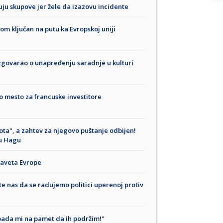
uju skupove jer žele da izazovu incidente
om ključan na putu ka Evropskoj uniji
zgovarao o unapređenju saradnje u kulturi
ro mesto za francuske investitore
ota", a zahtev za njegovo puštanje odbijen!
 u Hagu
 Saveta Evrope
te nas da se radujemo politici uperenoj protiv
e pada mi na pamet da ih podržim!"