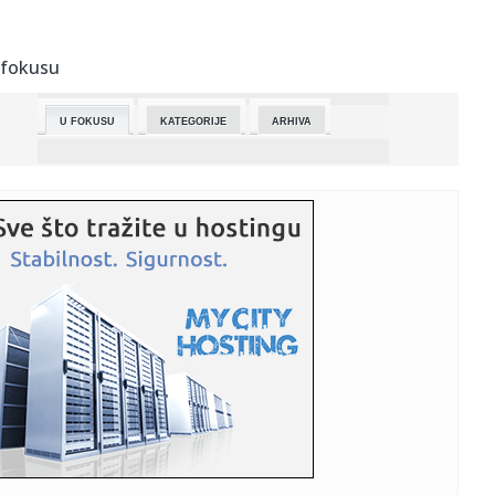
23:48:
Balkanac u Beču ukrao "magične karte" vrijedne 76.000
evra
 fokusu
23:48:
Đani ponovo u bolnici: Gost na svadbi ga ugrizao za
stomak
U FOKUSU
KATEGORIJE
ARHIVA
23:48:
Nizozemac osuđen zbog vandalizma ispred Islamskog
kulturnog cent...
23:48:
"Ujeo ga je čovek, primio je tatanus" Slađa se oglasio o
incide...
23:41:
Upali u Orbanove odaje i pokazali sve! Kamera snimila
luksuz, zla...
23:28:
LEKOVIĆ U 95. MINUTU DONEO ČUDO: Dva gola za
opstanak i noć za...
23:26:
Legendarni Mercedes 190 Evo 2 je ponovo živ
23:15:
Istraga protiv smenjenog šefa beogradske policije u
slučaju ubi...
23:13:
Pakao na autoputu ka Beogradu! Zatvaraju trake, vozače