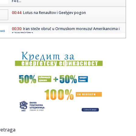
F4 E...
00:44:
Lotus na Renaultov i Geelyjev pogon
00:30:
Iran steže obruč u Ormuskom moreuzu! Amerikancima i
saveznicima...
00:18:
Horor u školi tokom nastave! Naoružani oteli desetine
dece, rod...
00:09:
Vremeplov: Lancia Stratos
00:04:
Češka traži da se ponovi njihov nastup na Evroviziji zbog
ovog...
23:58:
Orban: Mađar priča gluposti, za 16 godina smo ojačali
zemlju
23:49:
VELIKI UDARAC ZA PARTIZAN: Crno-beli ostaju bez važnog
aduta pre...
23:48:
Zbog prijetnji navijača: U Zenici otkazana predstava o
retraga
sarajevsk...