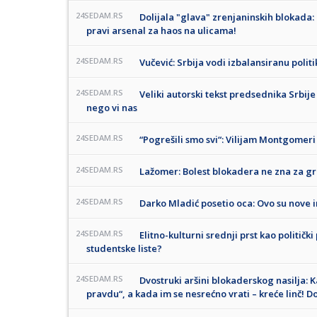
24SEDAM.RS
Dolijala "glava" zrenjaninskih blokada:
pravi arsenal za haos na ulicama!
24SEDAM.RS
Vučević: Srbija vodi izbalansiranu politik
24SEDAM.RS
Veliki autorski tekst predsednika Srbije 
nego vi nas
24SEDAM.RS
“Pogrešili smo svi“: Vilijam Montgome
24SEDAM.RS
Lažomer: Bolest blokadera ne zna za g
24SEDAM.RS
Darko Mladić posetio oca: Ovo su nove 
24SEDAM.RS
Elitno-kulturni srednji prst kao politič
studentske liste?
24SEDAM.RS
Dvostruki aršini blokaderskog nasilja: 
pravdu“, a kada im se nesrećno vrati – kreće linč! D