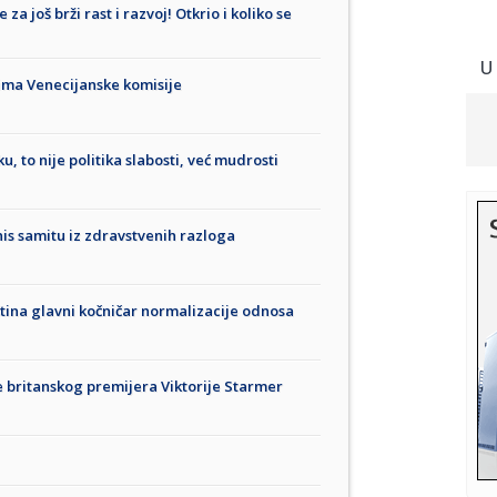
za još brži rast i razvoj! Otkrio i koliko se
U
tima Venecijanske komisije
u, to nije politika slabosti, već mudrosti
is samitu iz zdravstvenih razloga
ština glavni kočničar normalizacije odnosa
 britanskog premijera Viktorije Starmer