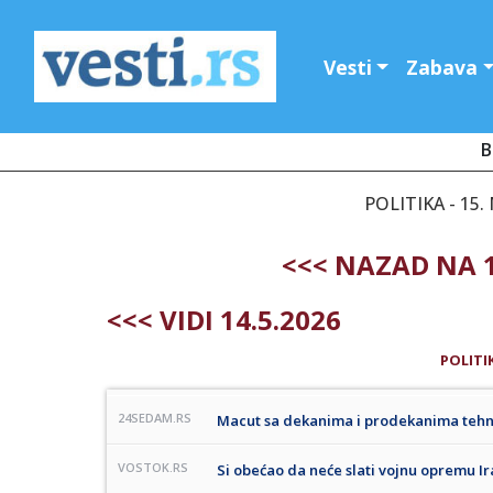
Vesti
Zabava
B
POLITIKA - 15.
<<< NAZAD NA 1
<<< VIDI 14.5.2026
POLITI
24SEDAM.RS
Macut sa dekanima i prodekanima tehnič
VOSTOK.RS
Si obećao da neće slati vojnu opremu 