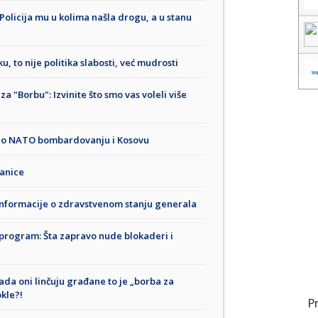
 Policija mu u kolima našla drogu, a u stanu
u, to nije politika slabosti, već mudrosti
za "Borbu": Izvinite što smo vas voleli više
ri o NATO bombardovanju i Kosovu
ranice
informacije o zdravstvenom stanju generala
ki program: Šta zapravo nude blokaderi i
Kada oni linčuju građane to je „borba za
okle?!
P