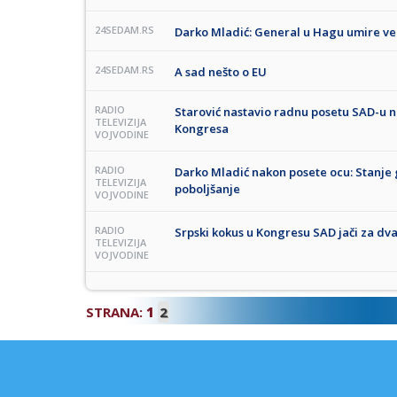
24SEDAM.RS
Darko Mladić: General u Hagu umire ve
24SEDAM.RS
A sad nešto o EU
RADIO
Starović nastavio radnu posetu SAD-u n
TELEVIZIJA
Kongresa
VOJVODINE
RADIO
Darko Mladić nakon posete ocu: Stanje 
TELEVIZIJA
poboljšanje
VOJVODINE
RADIO
Srpski kokus u Kongresu SAD jači za dv
TELEVIZIJA
VOJVODINE
STRANA:
1
2