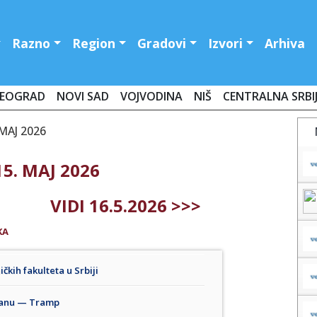
Razno
Region
Gradovi
Izvori
Arhiva
EOGRAD
NOVI SAD
VOJVODINA
NIŠ
CENTRALNA SRBI
 MAJ 2026
5. MAJ 2026
VIDI 16.5.2026 >>>
KA
kih fakulteta u Srbiji
Iranu — Tramp