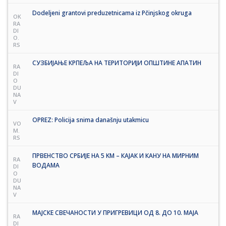
Dodeljeni grantovi preduzetnicama iz Pčinjskog okruga
OK
RA
DI
O.
RS
СУЗБИЈАЊЕ КРПЕЉА НА ТЕРИТОРИЈИ ОПШТИНЕ АПАТИН
RA
DI
O
DU
NA
V
OPREZ: Policija snima današnju utakmicu
VO
M.
RS
ПРВЕНСТВО СРБИЈЕ НА 5 KM – КАЈАК И КАНУ НА МИРНИМ
RA
ВОДАМА
DI
O
DU
NA
V
МАЈСКЕ СВЕЧАНОСТИ У ПРИГРЕВИЦИ ОД 8. ДО 10. МАЈА
RA
DI