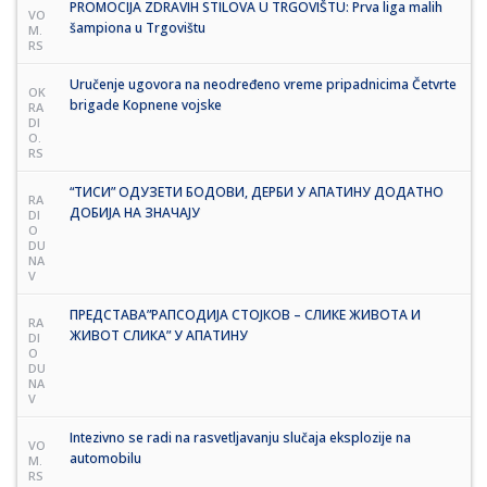
PROMOCIJA ZDRAVIH STILOVA U TRGOVIŠTU: Prva liga malih
VO
šampiona u Trgovištu
M.
RS
Uručenje ugovora na neodređeno vreme pripadnicima Četvrte
OK
brigade Kopnene vojske
RA
DI
O.
RS
“ТИСИ” ОДУЗЕТИ БОДОВИ, ДЕРБИ У АПАТИНУ ДОДАТНО
RA
ДОБИЈА НА ЗНАЧАЈУ
DI
O
DU
NA
V
ПРЕДСТАВА”РАПСОДИЈА СТОЈКОВ – СЛИКЕ ЖИВОТА И
RA
ЖИВОТ СЛИКА” У АПАТИНУ
DI
O
DU
NA
V
Intezivno se radi na rasvetljavanju slučaja eksplozije na
VO
automobilu
M.
RS