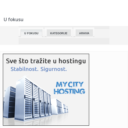
23:48:
Darko Lazić održao koncert posvećen pokojnom bratu:
Planiram o...
U fokusu
23:38:
"Zvali su me Stoja celulitara" Pevačica padala zbog dijete,
naru...
U FOKUSU
KATEGORIJE
ARHIVA
23:37:
Ministarstvo o apelu za Rogoznu: Memić je reagovao kao
građanin...
23:35:
Volkswagen smanjio prognoze za svoje poslovanje u Kini
23:34:
ČUVENI TRENER BRUTALNO ISKREN: „Marko Nikolić je jedan
od naj...
23:26:
Paradajz bolje uspijeva uz ovaj cvijet: Plodovi zdraviji i
sočni...
23:24:
Dečji maraton slavi 30. rođendan: I ove godine na istom,
tradic...
23:18:
Rat s Iranom gura cijene nafte ka vrhuncu