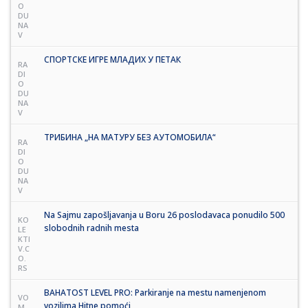
O
DU
NA
V
СПОРТСКЕ ИГРЕ МЛАДИХ У ПЕТАК
RA
DI
O
DU
NA
V
ТРИБИНА „НА МАТУРУ БЕЗ АУТОМОБИЛА“
RA
DI
O
DU
NA
V
Na Sajmu zapošljavanja u Boru 26 poslodavaca ponudilo 500
KO
slobodnih radnih mesta
LE
KTI
V.C
O.
RS
BAHATOST LEVEL PRO: Parkiranje na mestu namenjenom
VO
vozilima Hitne pomoći
M.