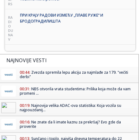
RS
ПРИ КРАЈУ РАДОВИ ИЗМЕЂУ „ПЛАВЕ РУЖЕ“ И
RA
БРОДОГРАДИЛИШТА
DI
O
DU
NA
V
NAJNOVIJE VESTI
00:44:
Zvezda spremila lepu akciju za najmlađe za 179. "večiti
derbi"
00:31:
NBS otvorila vrata studentima: Prilika koja može da vam
promeni ...
00:19:
Najnovija velika ADAC-ova statistika: Koja vozila su
najpouzdanij...
00:16:
Ne znate da li imate kaznu za prekršaj? Evo gde da
proverite
00:13:
Sunčano i toplo, najviša dnevna temperatura do 22