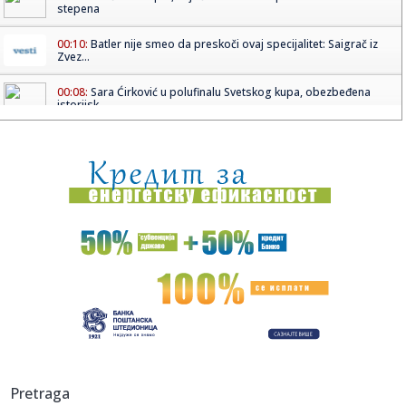
stepena
00:10:
Batler nije smeo da preskoči ovaj specijalitet: Saigrač iz
Zvez...
00:08:
Sara Ćirković u polufinalu Svetskog kupa, obezbeđena
istorijsk...
00:00:
Fudbalska liga Pčinjskog okruga: Mladost i Alakince ne daju
vrh ...
23:57:
JOKIĆ U LOVU NA BREJK: Denver ide na Minesotu u terminu
koji mno...
23:56:
U Budimpešti promovisana knjiga Milana Ljepojevića: "Srbi
su ve...
23:56:
Koja je vaša toksična osobina? Test sa 7 skrivenih životinja
23:53:
SVETSKI DAN KNjIGE: Između zaborava čitanja i trajne
vrednosti ...
23:52:
Tajni podzemni grad Hezbolaha? Izrael objavio snimke i
Pretraga
tvrdnje o ...