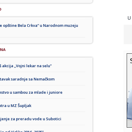
O
U
đe opštine Bela Crkva“ u Narodnom muzeju
INA
 akcija „Vojni lekar na selu”
nastavak saradnje sa Nemačkom
stvo u sambou za mlade i juniore
utra u MZ Šupljak
rojenje za preradu vode u Subotici