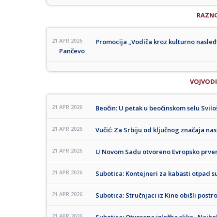
RAZN
21 APR 2026
Promocija „Vodiča kroz kulturno nasle
Pančevo
VOJVOD
21 APR 2026
Beočin: U petak u beočinskom selu Sviloš
21 APR 2026
Vučić: Za Srbiju od ključnog značaja 
21 APR 2026
U Novom Sadu otvoreno Evropsko prven
21 APR 2026
Subotica: Kontejneri za kabasti otpad s
21 APR 2026
Subotica: Stručnjaci iz Kine obišli post
21 APR 2026