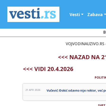
Vesti
Zabava
B
VOJVODINAUZIVO.RS - 
<<< NAZAD NA 21
<<< VIDI 20.4.2026
POLITI
21 APR 2026
Vučević: Đokić odavno nije rektor, već po
SVET