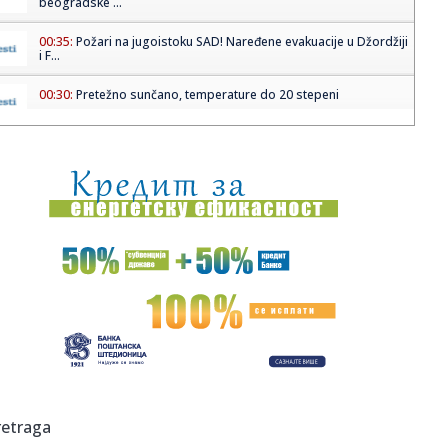
beogradske ...
00:35:
Požari na jugoistoku SAD! Naređene evakuacije u Džordžiji
i F...
00:30:
Pretežno sunčano, temperature do 20 stepeni
00:29:
Održan sastanak dela opozicije, tema saradnja i izbori
00:23:
U Evropi dramatično raste prodaja električnih automobila
00:16:
Bioskopski repertoari, 23-29. april 2026.
00:15:
Planeta na ivici: Hrana nestaje, milijardu ljudi ugroženo
zbog p...
00:15:
Novi Pazar upao u krizu – četvrti uzastopni poraz
23:57:
HAOS U LONDONU: Čelsi otpustio još jednog trenera,
retraga
ovoga puta p...