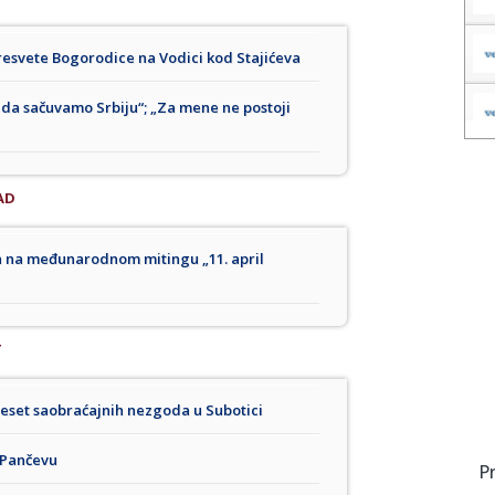
Presvete Bogorodice na Vodici kod Stajićeva
 je da sačuvamo Srbiju“; „Za mene ne postoji
AD
ja na međunarodnom mitingu „11. april
T
deset saobraćajnih nezgoda u Subotici
u Pančevu
P