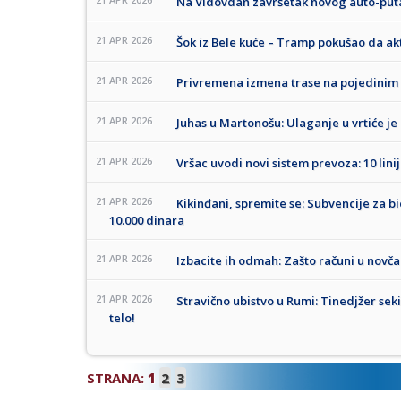
Na Vidovdan završetak novog auto-puta u
21 APR 2026
Šok iz Bele kuće – Tramp pokušao da ak
21 APR 2026
Privremena izmena trase na pojedinim 
21 APR 2026
Juhas u Martonošu: Ulaganje u vrtiće je 
21 APR 2026
Vršac uvodi novi sistem prevoza: 10 linija
21 APR 2026
Kikinđani, spremite se: Subvencije za 
10.000 dinara
21 APR 2026
Izbacite ih odmah: Zašto računi u novča
21 APR 2026
Stravično ubistvo u Rumi: Tinedjžer sek
telo!
STRANA:
1
2
3