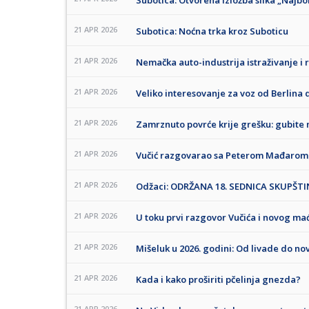
Subotica: Otvorena izložba slika „Najbo
21 APR 2026
Subotica: Noćna trka kroz Suboticu
21 APR 2026
Nemačka auto-industrija istraživanje i 
21 APR 2026
Veliko interesovanje za voz od Berlina 
21 APR 2026
Zamrznuto povrće krije grešku: gubite 
21 APR 2026
Vučić razgovarao sa Peterom Mađarom
21 APR 2026
Odžaci: ODRŽANA 18. SEDNICA SKUPŠTI
21 APR 2026
U toku prvi razgovor Vučića i novog m
21 APR 2026
Mišeluk u 2026. godini: Od livade do 
21 APR 2026
Kada i kako proširiti pčelinja gnezda?
21 APR 2026