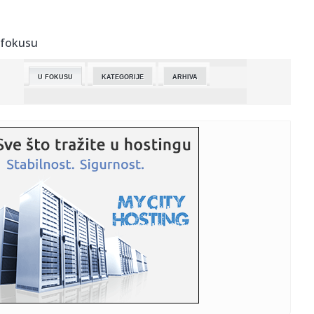
23:44:
Otac i tri ćerke nestali blizu Subotice! Niko ne zna gde su,
maj...
 fokusu
23:37:
Francuzi "brejknuli" Alimpijevićev Bešiktaš: Nije dobro
počel...
U FOKUSU
KATEGORIJE
ARHIVA
23:36:
Smart #6 EHD
23:36:
HALAND POGODIO I SRUŠIO ARSENAL: Siti minimalcem
preuzeo vrh i p...
23:31:
Suzana Mančić proslavila 50 godina karijere! Ova pesma
ju je pr...
23:30:
Koje projekte iz socijlane zaštite je predložila komisija za
fi...
23:25:
Počinje bitka za Raj-Aleksandrovku: Osvajanje presudno
za udar n...
23:18:
Siti se vratio na prvo mesto: Arsenal je kažnjen za sve
kikseve ...
23:16:
Divljanje kod škole u Požegi: Jurio 97 na sat gde je