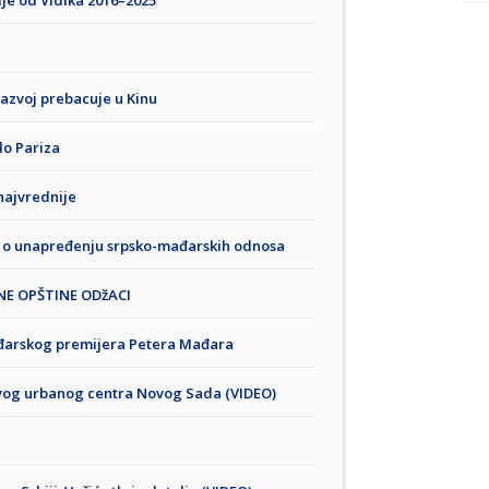
lje od Vidika 2016–2025”
razvoj prebacuje u Kinu
do Pariza
najvrednije
 o unapređenju srpsko-mađarskih odnosa
NE OPŠTINE ODžACI
ađarskog premijera Petera Mađara
novog urbanog centra Novog Sada (VIDEO)