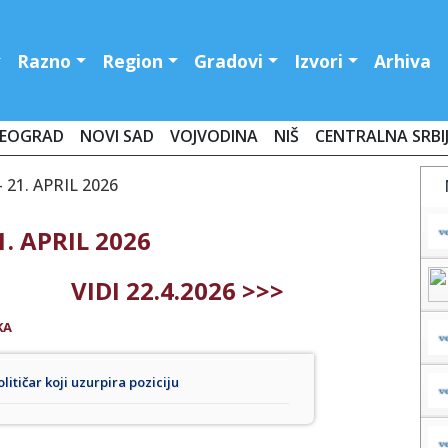
Razno
Region
Gradovi
Izvori
Arhiva
EOGRAD
NOVI SAD
VOJVODINA
NIŠ
CENTRALNA SRBI
21. APRIL 2026
. APRIL 2026
VIDI 22.4.2026 >>>
KA
litičar koji uzurpira poziciju