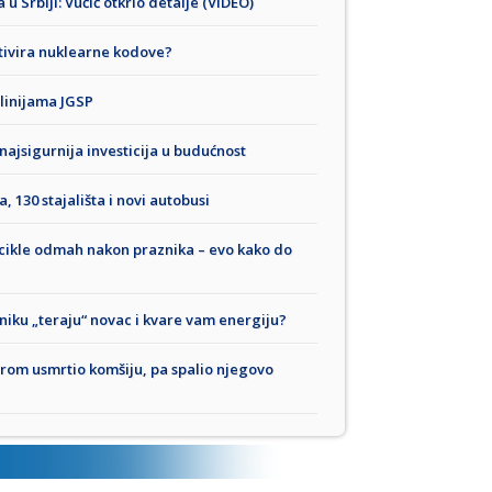
 Srbiji: Vučić otkrio detalje (VIDEO)
tivira nuklearne kodove?
linijama JGSP
najsigurnija investicija u budućnost
, 130 stajališta i novi autobusi
bicikle odmah nakon praznika – evo kako do
niku „teraju“ novac i kvare vam energiju?
irom usmrtio komšiju, pa spalio njegovo