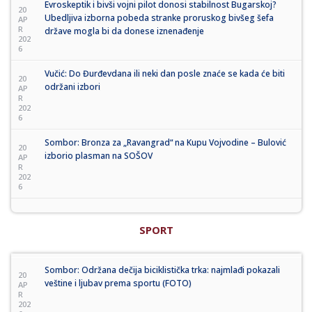
Evroskeptik i bivši vojni pilot donosi stabilnost Bugarskoj?
20
Ubedljiva izborna pobeda stranke proruskog bivšeg šefa
AP
R
države mogla bi da donese iznenađenje
202
6
Vučić: Do Đurđevdana ili neki dan posle znaće se kada će biti
20
održani izbori
AP
R
202
6
Sombor: Bronza za „Ravangrad“ na Kupu Vojvodine – Bulović
20
izborio plasman na SOŠOV
AP
R
202
6
SPORT
Sombor: Održana dečija biciklistička trka: najmlađi pokazali
20
veštine i ljubav prema sportu (FOTO)
AP
R
202