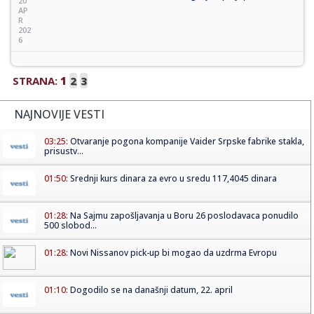
20
AP
R
202
6
STRANA:
1
2
3
NAJNOVIJE VESTI
03:25:
Otvaranje pogona kompanije Vaider Srpske fabrike stakla,
prisustv...
01:50:
Srednji kurs dinara za evro u sredu 117,4045 dinara
01:28:
Na Sajmu zapošljavanja u Boru 26 poslodavaca ponudilo
500 slobod...
01:28:
Novi Nissanov pick-up bi mogao da uzdrma Evropu
01:10:
Dogodilo se na današnji datum, 22. april