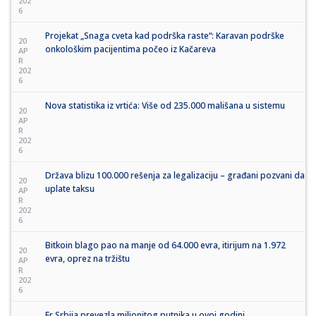
202
6
Projekat „Snaga cveta kad podrška raste“: Karavan podrške
20
onkološkim pacijentima počeo iz Kačareva
AP
R
202
6
Nova statistika iz vrtića: Više od 235.000 mališana u sistemu
20
AP
R
202
6
Država blizu 100.000 rešenja za legalizaciju – građani pozvani da
20
uplate taksu
AP
R
202
6
Bitkoin blago pao na manje od 64.000 evra, itirijum na 1.972
20
evra, oprez na tržištu
AP
R
202
6
Er Srbija prevezla milionitog putnika u ovoj godini