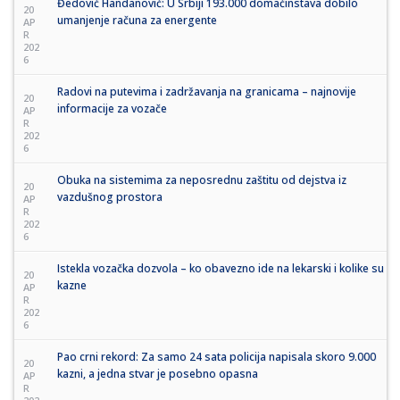
Đedović Handanović: U Srbiji 193.000 domaćinstava dobilo
20
umanjenje računa za energente
AP
R
202
6
Radovi na putevima i zadržavanja na granicama – najnovije
20
informacije za vozače
AP
R
202
6
Obuka na sistemima za neposrednu zaštitu od dejstva iz
20
vazdušnog prostora
AP
R
202
6
Istekla vozačka dozvola – ko obavezno ide na lekarski i kolike su
20
kazne
AP
R
202
6
Pao crni rekord: Za samo 24 sata policija napisala skoro 9.000
20
kazni, a jedna stvar je posebno opasna
AP
R