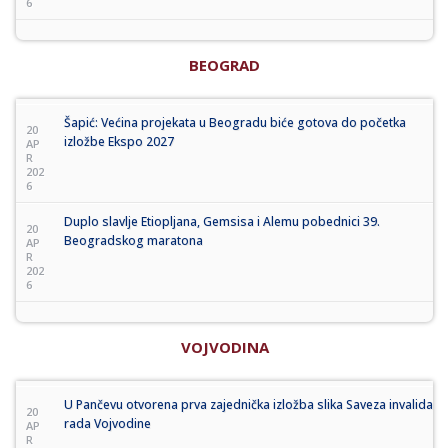
6
BEOGRAD
Šapić: Većina projekata u Beogradu biće gotova do početka
20
izložbe Ekspo 2027
AP
R
202
6
Duplo slavlje Etiopljana, Gemsisa i Alemu pobednici 39.
20
Beogradskog maratona
AP
R
202
6
VOJVODINA
U Pančevu otvorena prva zajednička izložba slika Saveza invalida
20
rada Vojvodine
AP
R