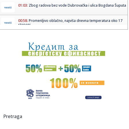
01:03:
Zbog radova bez vode Dubrovačka i ulica Bogdana Šuputa
00:58:
Promenljivo oblačno, najviša dnevna temperatura oko 17
stepeni
00:21:
Jetta X Concept
00:16:
VIDEO: Test 2026 Infiniti QX60
00:15:
Nestala majka troje dece! Bivši pronađen mrtav sa metkom
u glav...
23:49:
KRAJ JEDNE PRIČE, POČETAK DRUGE: Nekadašnji Zvezdin
košarka...
23:48:
Batler nije krio emocije: Razočaran sam, slomljeno mi je
srce!
23:43:
Sunovrat nekadašnjeg šampiona: Lester ispao u treću ligu!
Pretraga
23:38:
Edi Marfi postao deda: Glumac se oglasio i otkrio