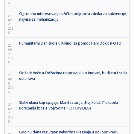
6
Ogromno interesovanje užičkih poljoprivrednika za subvencije,
20
najviše za mehanizaciju
AP
R
202
6
Humanitarni Dan škole u Kikindi za pomoć Hani Dokić (FOTO)
20
AP
R
202
6
Odžaci: Veće u Odžacima raspravljalo o imovini, budžetu i radu
20
ustanova
AP
R
202
6
Slatki ukusi koji spajaju: Manifestacija „Naj kolačić“ okupila
20
udruženja iz cele Vojvodine (FOTO/VIDEO)
AP
R
202
6
Godinu dana rezultata: Rekordna ulaganja u poljoprivredu