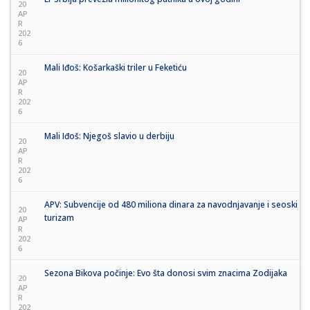
20
AP
R
202
6
Mali Iđoš: Košarkaški triler u Feketiću
20
AP
R
202
6
Mali Iđoš: Njegoš slavio u derbiju
20
AP
R
202
6
APV: Subvencije od 480 miliona dinara za navodnjavanje i seoski
20
turizam
AP
R
202
6
Sezona Bikova počinje: Evo šta donosi svim znacima Zodijaka
20
AP
R
202