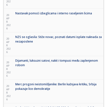
202
6
Nastavak pomoći izbeglicama i interno raseljenim licima
20
AP
R
202
6
NZS se oglasila: Stiže novac, poznati datumi isplate naknada za
20
nezaposlene
AP
R
202
6
Dijamanti, luksuzni satovi, nakit i tompusi među zaplenjenom
20
robom
AP
R
202
6
Merc progoni neistomišljenike: Berlin kažnjava kritiku, Srbija
20
pokazuje lice demokratije
AP
R
202
6