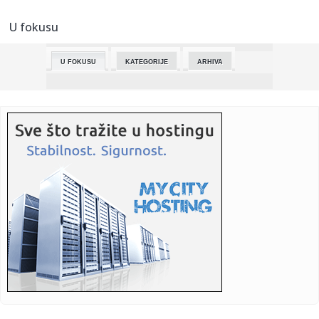
porodične deta...
U fokusu
23:37:
Honda ukida električni e:Ny1
U FOKUSU
KATEGORIJE
ARHIVA
23:28:
PASKVAL JASAN NAKON ZVEZDE: „Nisam bio nervozan,
samo fokusiran...
23:24:
Uprkos porazu Obradović nije razočaran: Igrali smo
najkompetiti...
23:17:
Štrajk upozorenja u nemačkoj fabrici MTU u Novoj Pazovi
23:15:
„NISAM RAZOČARAN, OVO JE REALNO“: Saša Obradović
poslao ja...
23:14:
Šta se sve danas plaćalo iz budžeta grada
23:11:
ANEM ALARM: Necivilizovane i opasne izjave ministra i
poslanika S...
23:10:
Teška borba malog Jakova: Vodi tešku bitku, potrebna je
pomoć ...