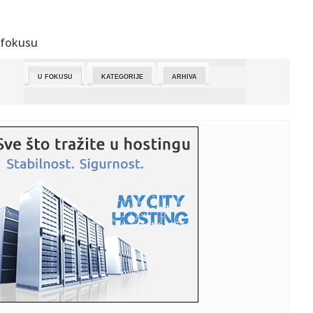
11:40:
CSG će isporučiti municiju za artiljeriju dugog dometa
vrednu ...
 fokusu
11:39:
Nedelja imunizacije u Južnobanatskom okrugu: Visok
obuhvat, ali ...
U FOKUSU
KATEGORIJE
ARHIVA
11:39:
Povodom Dana Vojske Srbije ministar Gašić položio venac
na Ava...
11:37:
Ekskluzivno iz studija! Lenny Kravitz najavljuje novu eru
zvuka p...
11:36:
Fruškogorski maraton sutra i u subotu: Očekuje se 10.000
učesn...
11:36:
Astro vatromet u krevetu:Ova tri znaka su ubedljivo
najbolji ljub...
11:35:
EPK: Novi Sad na ECoC Echo seminaru u Holandiji: razmena
znanja o...
11:35:
Vučević čestitao Dan Vojske Srbije: Vojska je snažan i
pouzda...
11:32:
„HAJDUK SPLIT JE SRPSKI KLUB“: Legenda Partizana podiže