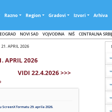
Razno
Region
Gradovi
Izvori
Arhiva
EOGRAD
NOVI SAD
VOJVODINA
NIŠ
CENTRALNA SRBI
21. APRIL 2026
. APRIL 2026
VIDI 22.4.2026 >>>
O
 ScreenX formatu 29. aprila 2026.