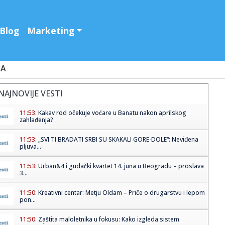
Blog
Marketing
JA
NAJNOVIJE VESTI
11:53:
Kakav rod očekuje voćare u Banatu nakon aprilskog
zahlađenja?
11:53:
„SVI TI BRADATI SRBI SU SKAKALI GORE-DOLE“: Neviđena
pljuva...
11:53:
Urban&4 i gudački kvartet 14. juna u Beogradu – proslava
3...
11:50:
Kreativni centar: Metju Oldam – Priče o drugarstvu i lepom
pon...
11:50:
Zaštita maloletnika u fokusu: Kako izgleda sistem