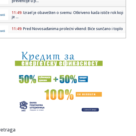
prevencije u p...
11:49:
Izrael je obavešten o svemu: Otkriveno kada ističe rok koji
je ...
11:49:
Pred Novosađanima prolećni vikend: Biće sunčano i toplo
11:48:
Skupština usvojila paket zakona: Ukidaju se pojedine
naknade, po...
11:47:
Stoja se vratila tamo gde joj je najlepše, svojoj kući:
Belogla...
11:46:
Istina koja boli: Od heroja do "zločinca" (VIDEO)
11:45:
Spoj1908. i 2026. godine: Kako je tim stručnjaka pomoću
3D šta...
11:43:
Mesec dobrodošlice – Bonus koji traje 30 dana
11:40:
Marija Bergam: U Boki gde sam rođena normalno je da u
retraga
istoj ku...