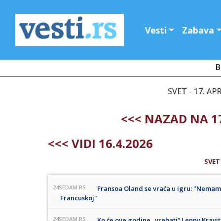
Vesti
Zabava
B
SVET - 17. AP
<<< NAZAD NA 17
<<< VIDI 16.4.2026
SVET
24SEDAM.RS
Fransoa Oland se vraća u igru: "Nemam
Francuskoj"
24SEDAM.RS
Ko će ove godine „vrebati“ Lenny Kravit