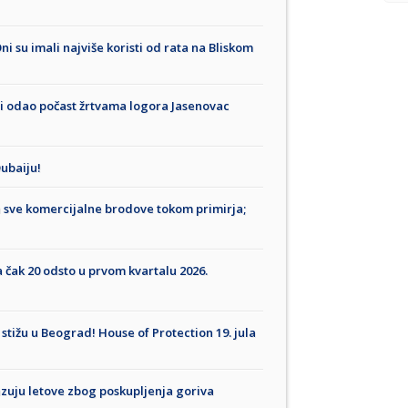
ni su imali najviše koristi od rata na Bliskom
ni odao počast žrtvama logora Jasenovac
ubaiju!
 sve komercijalne brodove tokom primirja;
a čak 20 odsto u prvom kvartalu 2026.
stižu u Beograd! House of Protection 19. jula
zuju letove zbog poskupljenja goriva