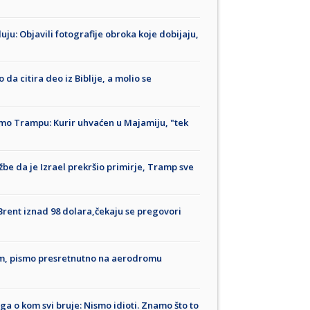
ju: Objavili fotografije obroka koje dobijaju,
da citira deo iz Biblije, a molio se
smo Trampu: Kurir uhvaćen u Majamiju, "tek
e da je Izrael prekršio primirje, Tramp sve
Brent iznad 98 dolara,čekaju se pregovori
om, pismo presretnutno na aerodromu
a o kom svi bruje: Nismo idioti. Znamo što to