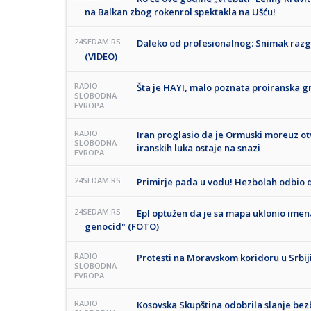
na Balkan zbog rokenrol spektakla na Ušću!
24SEDAM.RS
Daleko od profesionalnog: Snimak razgo
(VIDEO)
RADIO
Šta je HAYI, malo poznata proiranska gr
SLOBODNA
EVROPA
RADIO
Iran proglasio da je Ormuski moreuz o
SLOBODNA
iranskih luka ostaje na snazi
EVROPA
24SEDAM.RS
Primirje pada u vodu! Hezbolah odbio 
24SEDAM.RS
Epl optužen da je sa mapa uklonio imena
genocid" (FOTO)
RADIO
Protesti na Moravskom koridoru u Srbi
SLOBODNA
EVROPA
RADIO
Kosovska Skupština odobrila slanje be