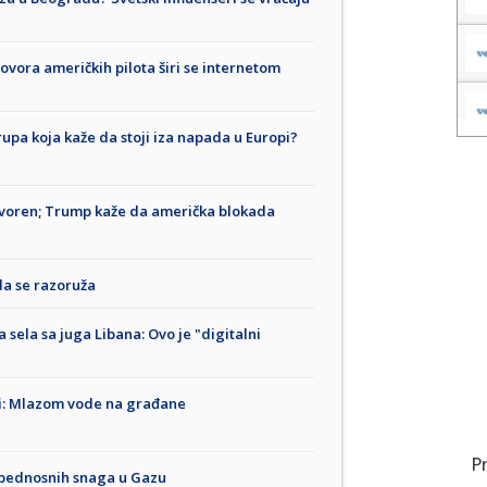
vora američkih pilota širi se internetom
upa koja kaže da stoji iza napada u Europi?
tvoren; Trump kaže da američka blokada
da se razoruža
 sela sa juga Libana: Ovo je "digitalni
ji: Mlazom vode na građane
P
zbednosnih snaga u Gazu