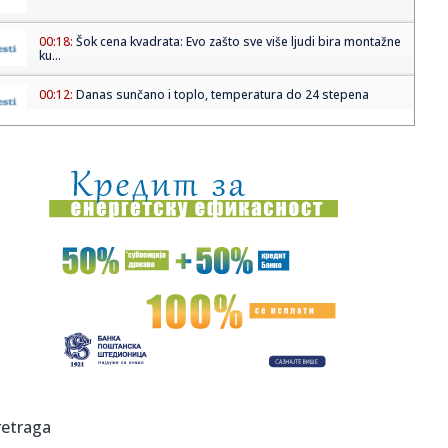
00:18:
Šok cena kvadrata: Evo zašto sve više ljudi bira montažne
ku...
00:12:
Danas sunčano i toplo, temperatura do 24 stepena
00:12:
Vremeplov: Turci predali ključeve Beograda knezu Mihailu
Obrenov...
00:05:
Xpeng GX
23:57:
Vođa Hezbolaha zahvalio Iranu na podršci protiv izraelske
agres...
23:53:
SRBIJO NE BOJ SE, NAPADAČA ĆEŠ IMATI U NAREDNIH
PETNAEST GODIN...
23:42:
Poraz Vojvodine u Gajdobri
23:30:
Milan Milošević šokirao priznanjem: Sanjao sam intimne
retraga
odnose ...