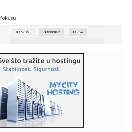
23:24:
NIJE NI POČEO PLEJ-OF, A NIKOLA JOKIĆ VEĆ PROLIO KRV:
Strašan...
 fokusu
23:15:
Detalji reketiranja: Pretnje smrću, iznuda i brutalno
zastrašiv...
U FOKUSU
KATEGORIJE
ARHIVA
23:01:
REDAK PRIMER KAKO TREBA DA SE RAZMIŠLJA U SUPERLIGI
SRBIJE: Mora...
23:01:
VIDEO: Nova Toyota RAV
22:56:
Konačni rezultati mađarskih izbora: Tisi 141 mesto u
parlamentu...
22:55:
Minimalac Junajteda na Stamford bridžu: Čelsi nastavlja da
tone...
22:51:
ANEM ALARM: Policija prikriva odgovornost za nečinjenje
prilikom...
22:47:
MITROVIĆ OŠTRO REAGOVAO NA KRITIKE: “Pokušavaju da
nam porem...
22:41:
Industrijski udar u Nemačkoj: Gigant pločica ide u stečaj,