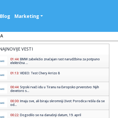
Blog
Marketing
JA
NAJNOVIJE VESTI
01:44:
BMW zabeležio značajan rast narudžbina za potpuno
električna ...
01:13:
VIDEO: Test Chery Arrizo 8
00:44:
Srpski rvači idu u Tiranu na Evropsko prvenstvo: Njih
devetoro s...
00:30:
Imaju sve, ali biraju skromniji život: Porodica rešila da se
od...
00:22:
Dogodilo se na današnji datum, 19. april