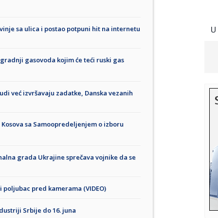
inje sa ulica i postao potpuni hit na internetu
U
izgradnji gasovoda kojim će teći ruski gas
udi već izvršavaju zadatke, Danska vezanih
 Kosova sa Samoopredeljenjem o izboru
alna grada Ukrajine sprečava vojnike da se
 i poljubac pred kamerama (VIDEO)
ustriji Srbije do 16. juna