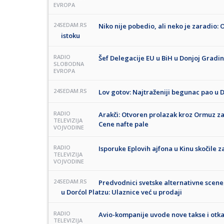
EVROPA
24SEDAM.RS
Niko nije pobedio, ali neko je zaradio: O
istoku
RADIO
Šef Delegacije EU u BiH u Donjoj Gradi
SLOBODNA
EVROPA
24SEDAM.RS
Lov gotov: Najtraženiji begunac pao u D
RADIO
Arakči: Otvoren prolazak kroz Ormuz za
TELEVIZIJA
Cene nafte pale
VOJVODINE
RADIO
Isporuke Eplovih ajfona u Kinu skočile z
TELEVIZIJA
VOJVODINE
24SEDAM.RS
Predvodnici svetske alternativne scene 
u Dorćol Platzu: Ulaznice već u prodaji
RADIO
Avio-kompanije uvode nove takse i otka
TELEVIZIJA