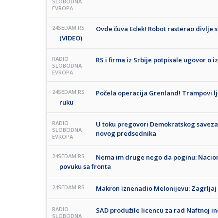
SLOBODNA
EVROPA
24SEDAM.RS
Ovde čuva Edek! Robot rasterao divlje sv
(VIDEO)
RADIO
RS i firma iz Srbije potpisale ugovor o 
SLOBODNA
EVROPA
24SEDAM.RS
Počela operacija Grenland! Trampovi lj
ruku
RADIO
U toku pregovori Demokratskog saveza
SLOBODNA
novog predsednika
EVROPA
24SEDAM.RS
Nema im druge nego da poginu: Nacion
povuku sa fronta
24SEDAM.RS
Makron iznenadio Melonijevu: Zagrljaj
RADIO
SAD produžile licencu za rad Naftnoj ind
SLOBODNA