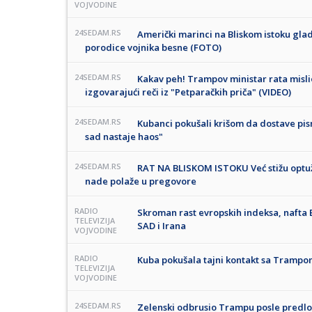
VOJVODINE
24SEDAM.RS
Američki marinci na Bliskom istoku gladu
porodice vojnika besne (FOTO)
24SEDAM.RS
Kakav peh! Trampov ministar rata mislio 
izgovarajući reči iz "Petparačkih priča" (VIDEO)
24SEDAM.RS
Kubanci pokušali krišom da dostave pi
sad nastaje haos"
24SEDAM.RS
RAT NA BLISKOM ISTOKU Već stižu optužb
nade polaže u pregovore
RADIO
Skroman rast evropskih indeksa, nafta 
TELEVIZIJA
SAD i Irana
VOJVODINE
RADIO
Kuba pokušala tajni kontakt sa Tramp
TELEVIZIJA
VOJVODINE
24SEDAM.RS
Zelenski odbrusio Trampu posle predlog