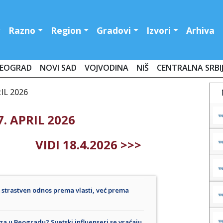
Razno
Region
Gradovi
Izvori
Arhiva
EOGRAD
NOVI SAD
VOJVODINA
NIŠ
CENTRALNA SRBI
RIL 2026
. APRIL 2026
VIDI 18.4.2026 >>>
 strastven odnos prema vlasti, već prema
za u Beogradu? Svetski influenseri se vraćaju