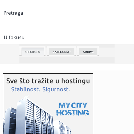
10:46:
Hrvatski branitelji zahvalni policiji Srpske na asistiranju
Pretraga
obilj...
10:45:
20. Međunarodna biciklistička trka Beograd-Banja Luka
U fokusu
10:45:
Sombor: Učenici OŠ „Ivo Lola Ribar“ ostvarili uspeh na
takm...
U FOKUSU
KATEGORIJE
ARHIVA
10:45:
Nećete verovati ko je novi Aragorn! Otkriveno ko sve igra u
film...
10:45:
Dve nove knjige o Beogradu: Potpuno drugačije, od kolača
do kri...
10:44:
JKP „Tržnica“: U sredu javna licitacija za prodajna mesta i ...
10:42:
Prevozniku Jaćimoviću izgoreo autobus, on kaže da je
namerno z...
10:41:
Delovi Futoga, Čeneja i Veternika u petak bez struje