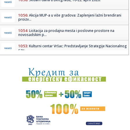
10:56:
Akcija MUP-a u više gradova: Zaplenjeni lažni brendirani
proizv...
10:54:
Licitacija za prodajna mesta i poslovne prostore na
novosadskim p...
10:53:
Kulturni centar Vršac: Predstavljanje Strategije Nacionalnog
sav...
10:52:
SRBIN JE NA CENI: Velikan spreman da iskešira 10 MILIONA
EVRA!
10:45:
Јокићу уручене награде за најбољег ...
10:45:
Кина упозорила грађане на путовања ...
10:45:
Брнабић: Број посланика опозиције ...
10:45:
Победе кошаркаша Филаделфије и ...