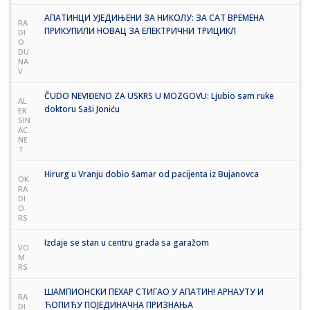
АПАТИНЦИ УЈЕДИЊЕНИ ЗА НИКОЛУ: ЗА САТ ВРЕМЕНА
RA
ПРИКУПИЛИ НОВАЦ ЗА ЕЛЕКТРИЧНИ ТРИЦИКЛ
DI
O
DU
NA
V
ČUDO NEVIĐENO ZA USKRS U MOZGOVU: Ljubio sam ruke
AL
doktoru Saši Joniću
EK
SIN
AC.
NE
T
Hirurg u Vranju dobio šamar od pacijenta iz Bujanovca
OK
RA
DI
O.
RS
Izdaje se stan u centru grada sa garažom
VO
M.
RS
ШАМПИОНСКИ ПЕХАР СТИГАО У АПАТИН! АРНАУТУ И
RA
ЋОПИЋУ ПОЈЕДИНАЧНА ПРИЗНАЊА
DI