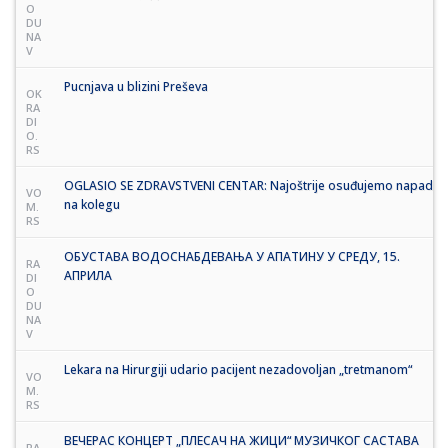
O
DU
NA
V
Pucnjava u blizini Preševa
OK
RA
DI
O.
RS
OGLASIO SE ZDRAVSTVENI CENTAR: Najoštrije osuđujemo napad
VO
na kolegu
M.
RS
ОБУСТАВА ВОДОСНАБДЕВАЊА У АПАТИНУ У СРЕДУ, 15.
RA
АПРИЛА
DI
O
DU
NA
V
Lekara na Hirurgiji udario pacijent nezadovoljan „tretmanom“
VO
M.
RS
ВЕЧЕРАС КОНЦЕРТ „ПЛЕСАЧ НА ЖИЦИ“ МУЗИЧКОГ САСТАВА
RA