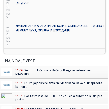
„ЛЕ ДУО“
DI
O
DU
NA
V
ДУШАН ЈАНЧИЋ, АПАТИНАЦ КОЈИ ЈЕ ОБИШАО СВЕТ – ЖИВОТ
RA
ИЗМЕЂУ ЛУКА, ОКЕАНА И ПОРОДИЦЕ
DI
O
DU
NA
V
NAJNOVIJE VESTI
11:06:
Sombor: Učenice iz Bačkog Brega na edukativnom
putovanju
11:01:
Er Srbija pokreće zvanični Viber kanal kako bi unapredila
komun...
11:01:
Evo zašto više od 50.000 novih Tesla automobila skuplja
prašin...
10:58:
Sedam dana u Beogradu, 16-22. april 2026.