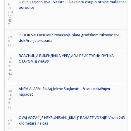
U duhu zajedništva - Vaskrs u Aleksincu okupio brojne mališane i
AL
porodice
EK
SIN
AC.
NE
T
ISIDOR STEFANOVIĆ: Povećanje plata gradskom rukovodstvu
VO
dok Vranje propada
M.
RS
ВЛАСНИЦИ ВИКЕНДИЦА УРЕДИЛИ ПРИСТУПНИ ПУТ КА
RA
СТАРОМ ДУНАВУ
DI
O
DU
NA
V
ANEM ALARM: Slučaj Jelene Stojković – žrtva i nekažnjen
OK
napadač
RA
DI
O.
RS
OVAJ VOZAČ JE NEKRUNISANI „KRALJ“ BAHATE VOŽNJE: Vozio 243
VO
kilometara na čas
M.
RS